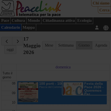
Chi siamo
Cerca
Pace
Cultura
Mondo
Cittadinanza attiva
Ecologia
Calendario
Mappa
17
Maggio
Mese
Settimana
Giorno
Agenda
oggi
2026
domenica
Tutto il
giorno
08
100 porti - 100 città
Festa della
Pace 2026 -
Piazza del Commercio - Riposto (CT)
Queremos
09
Paz
Via Roma, 43047
Pellegrino
10
Parmense PR, Italia - Pellegrino
Parmense, Italy (PR)