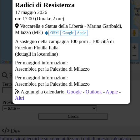
Radici di Resistenza
23
17 maggio 2026
ore 17:00 (Durata: 2 ore)
Vaccarella e Statua della Libertà - Marina Garibaldi,
Milazzo (ME)
OSM
Google
Apple
A sostegno della campagna 100 porti - 100 città di
Freedom Flotilla Italia
(dettagli in locandina)
Per maggiori informazioni:
Assemblea per la Palestina di Milazzo
Ricerca eventi
Per maggiori informazioni:
Assemblea per la Palestina di Milazzo
Testo
Aggiungi a calendario:
Google
-
Outlook
-
Apple
-
Altri
Provincia
Dev
Informazioni tecniche su come utilizzare i dati di questo calendario