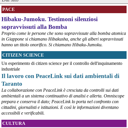
PACE
Hibaku-Jumoku. Testimoni silenziosi
sopravvissuti alla Bomba
Proprio come le persone che sono sopravvissute alla bomba atomica
in Giappone si chiamano Hibakusha, anche gli alberi sopravvissuti
hanno un titolo onorifico. Si chiamano Hibaku-Jumoku.
CITIZEN SCIENCE
@peacelink
 - 
6/8/2026 21:53
askanews.it/2026/08/05/ex-ilva
Un esperimento di citizen science per il controllo dell'inquinamento
“Dal confronto con tutti gli attori e dai contributi raccolti il Governo 
industriale
elaborerà, come concordato a Palazzo Chigi, un piano straordinario 
Il lavoro con PeaceLink sui dati ambientali di
per Taranto”, avrebbe detto il ministro Urso.
Taranto
#
Taranto
#
ILVA
La collaborazione con PeaceLink è cresciuta da controlli sui dati
@peacelink
 - 
6/8/2026 21:50
ambientali a un sistema continuativo di analisi e allerta. Omniscope
corriereditaranto.it/2026/08/0
prepara e conserva il dato; PeaceLink lo porta nel confronto con
Aprendo i lavori, il ministro Urso ha sottolineato come il Governo 
cittadini, giornalisti e istituzioni. E così le informazioni diventano
debba necessariamente prendere atto della decisione della Corte 
accessibili e verificabili.
d’Appello di Milano, ricordando che il provvedimento è già stato 
inserito nella data room della procedura di vendita. “Alla luce del 
CULTURA
nuovo scenario – ha spiegato – Jindal ha presentato una proposta 