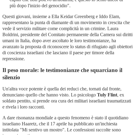
più dopo l'inizio del genocidio"
.
Questi giovani, insieme a Ella Keidar Greenberg e Iddo Elam,
rappresentano la punta di diamante di un movimento in crescita che
vede il servizio militare come complicità in un crimine
. Laura
Boldrini, presidente del Comitato permanente della Camera sui diritti
umani in Italia, dopo aver ascoltato le loro testimonianze, ha
avanzato la proposta di riconoscere lo status di rifugiato agli obiettori
di coscienza israeliani che lasciano il paese per timore della
repressione
.
Il peso morale: le testimonianze che squarciano il
silenzio
Un'altra voce potente è quella dei reduci che, tornati dal fronte,
denunciano quello che hanno visto. Lo psicologo
Tuly Flint
, ex
soldato pentito, si prende ora cura dei militari israeliani traumatizzati
e rivela i loro racconti
.
A dare risonanza mondiale a questo fenomeno è stato il quotidiano
israeliano Haaretz, che il 17 aprile ha pubblicato un'inchiesta
intitolata "Mi sentivo un mostro"
. Le confessioni raccolte sono