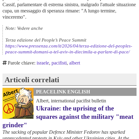
Cassif, parlamentare di estrema sinistra, malgrado l'attuale situazione
cupa, un messaggio di speranza rimane: "A lungo termine,
vinceremo".
Note: Vedere anche
Terza edizione del People’s Peace Summit
https://www.pressenza.com/it/2026/04/terza-edizione-del-peoples-
peace-summit-domani-a-tel-aviv-in-diecimila-a-parlare-di-pace/
Parole chiave:
israele
,
pacifisti
,
albert
Articoli correlati
PEACELINK ENGLISH
Albert, international pacifist bulletin
Ukraine: the uprising of the
squares against the military "meat
grinder"
The sacking of popular Defence Minister Fedorov has sparked
unprecedented protests in Kyiv and other Ukrainian cities. At the