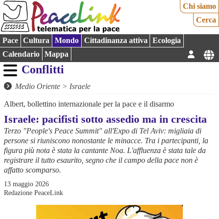
Chi siamo
Cerca
Pace
Cultura
Mondo
Cittadinanza attiva
Ecologia
Calendario
Mappa
Conflitti
Medio Oriente
>
Israele
Albert, bollettino internazionale per la pace e il disarmo
Israele: pacifisti sotto assedio ma in crescita
Terzo "People's Peace Summit" all'Expo di Tel Aviv: migliaia di
persone si riuniscono nonostante le minacce. Tra i partecipanti, la
figura più nota è stata la cantante Noa. L'affluenza è stata tale da
registrare il tutto esaurito, segno che il campo della pace non è
affatto scomparso.
13 maggio 2026
Redazione PeaceLink