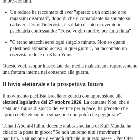
impressionanti.
Un reduce ha raccontato di aver "sparato a un anziano e tre
ragazzini disarmati", dopo di che il comandante ha sputato sui
cadaveri. Dopo l'intervista, il soldato è stato ricoverato in
psichiatria confessando: "Forse voglio morire, per farla finita"
.
"C'erano attacchi aerei ogni singolo minuto. Non so quanti
palestinesi abbiamo ucciso in quei giorni", ha raccontato un
riservista reduce da Khan Yunis
.
Queste voci, seppur inascoltate dai media mainstream, rappresentano
una frattura interna nel consenso alla guerra.
Il bivio elettorale e la prospettiva futura
Il movimento pacifista israeliano guarda con apprensione alle
elezioni legislative del 27 ottobre 2026
. La cantante Noa, che è
stata una figura di spicco del vertice per la pace, ha predetto che
"prima delle elezioni la situazione non potrà che peggiorare"
.
Tahani Abd al-Halim, docente araba-israeliana di Kafr Manda, ha
chiarito la posta in gioco: "Se non uniremo tutti i movimenti
pacifisti, la situazione diventerà difficile in questo paese".
Per Ofer