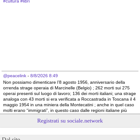
#
cultura
#
libri
@peacelink
 - 
8/8/2026 8:49
Non possiamo dimenticare l’8 agosto 1956, anniversario della 
orrenda strage operaia di Marcinelle (Belgio) ; 262 morti sui 275 
operai presenti sul luogo di lavoro; 136 dei morti italiani; una strage 
analoga con 43 morti si era verificata a Roccastrada in Toscana il 4 
maggio 1954 in una miniera della Montecatini ; anche in quel caso 
molti erano “immigrati”, in questo caso dalle regioni italiane più 
povere.
Registrati su sociale.network
Vito Totire, portavoce RETE NAZIONALE LAVORO SICURO
#
migranti
#
lavoratori
#
Marcinelle
Dal sito