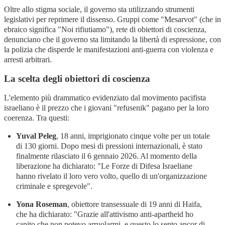
Oltre allo stigma sociale, il governo sta utilizzando strumenti
legislativi per reprimere il dissenso. Gruppi come "Mesarvot" (che in
ebraico significa "Noi rifiutiamo"), rete di obiettori di coscienza,
denunciano che il governo sta limitando la libertà di espressione, con
la polizia che disperde le manifestazioni anti-guerra con violenza e
arresti arbitrari
.
La scelta degli obiettori di coscienza
L'elemento più drammatico evidenziato dal movimento pacifista
israeliano è il prezzo che i giovani "refusenik" pagano per la loro
coerenza. Tra questi:
Yuval Peleg
, 18 anni, imprigionato cinque volte per un totale
di 130 giorni. Dopo mesi di pressioni internazionali, è stato
finalmente rilasciato il 6 gennaio 2026. Al momento della
liberazione ha dichiarato: "Le Forze di Difesa Israeliane
hanno rivelato il loro vero volto, quello di un'organizzazione
criminale e spregevole"
.
Yona Roseman
, obiettore transessuale di 19 anni di Haifa,
che ha dichiarato: "Grazie all'attivismo anti-apartheid ho
capito che non potevo arruolarmi, e questo lo sento ancor di