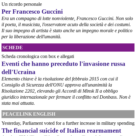
aggiornata sull’intero perimetro aziendale che tiene conto della 
Un ricordo personale
chiusura dell’area a caldo e che i commissari stanno valutando”.
Per Francesco Guccini
#
ILVA
#
Taranto
Era un compagno di lotte nonviolente, Francesco Guccini. Non solo
il poeta, il musicista, l'osservatore acuto della società e dei costumi.
Il suo impegno di artista è stato anche un impegno morale e politico
per la liberazione dell'umanità.
SCHEDE
Scheda cronologica con box e allegati
Eventi che hanno preceduto l'invasione russa
dell'Ucraina
Elemento chiave è la risoluzione del febbraio 2015 con cui il
Consiglio di Sicurezza dell'ONU approva all'unanimità la
@peacelink
 - 
6/8/2026 21:45
Risoluzione 2202, elevando gli Accordi di Minsk II a obbligo
borsaitaliana.it/borsa/notizie
giuridico internazionale per fermare il conflitto nel Donbass. Non è
Si sta ragionando su un piano B per Taranto dopo la chiusura 
dell’area a caldo dell’ILVA?
stata mai attuata.
#
ILVA
#
Taranto
PEACELINK ENGLISH
@peacelink
 - 
6/8/2026 21:41
Yesterday, Parliament voted for a further increase in military spending
cronachetarantine.it/index.php
The financial suicide of Italian rearmament
il Governo ha manifestato l’intenzione di predisporre un 
provvedimento straordinario per attenuare le conseguenze 