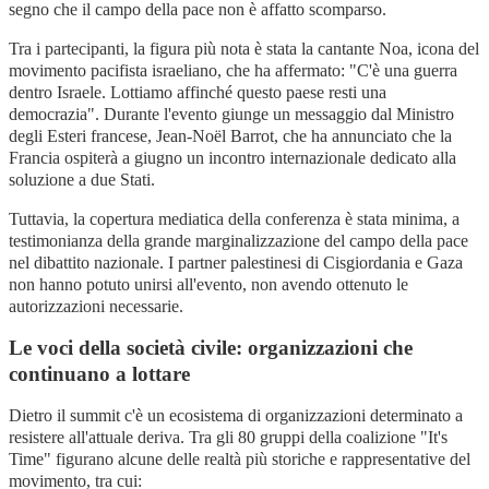
segno che il campo della pace non è affatto scomparso
.
Tra i partecipanti, la figura più nota è stata la cantante Noa, icona del
movimento pacifista israeliano, che ha affermato: "C'è una guerra
dentro Israele. Lottiamo affinché questo paese resti una
democrazia"
. Durante l'evento giunge un messaggio dal Ministro
degli Esteri francese, Jean-Noël Barrot, che ha annunciato che la
Francia ospiterà a giugno un incontro internazionale dedicato alla
soluzione a due Stati
.
Tuttavia, la copertura mediatica della conferenza è stata minima, a
testimonianza della grande marginalizzazione del campo della pace
nel dibattito nazionale
. I partner palestinesi di Cisgiordania e Gaza
non hanno potuto unirsi all'evento, non avendo ottenuto le
autorizzazioni necessarie
.
Le voci della società civile: organizzazioni che
continuano a lottare
Dietro il summit c'è un ecosistema di organizzazioni determinato a
resistere all'attuale deriva. Tra gli 80 gruppi della coalizione "It's
Time" figurano alcune delle realtà più storiche e rappresentative del
movimento
, tra cui: