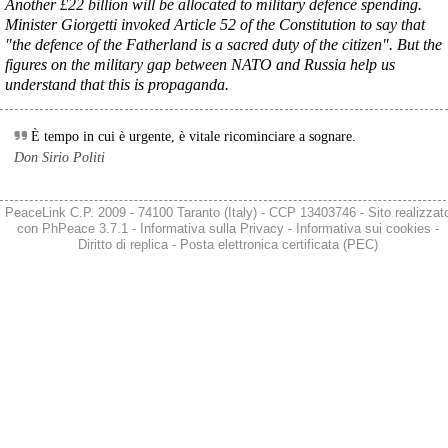
Another £22 billion will be allocated to military defence spending.
economiche e sociali della prevista fermata dell’area a caldo e ha 
Minister Giorgetti invoked Article 52 of the Constitution to say that
chiesto alle rappresentanze del territorio di formulare proposte 
"the defence of the Fatherland is a sacred duty of the citizen". But the
concrete per definirne i contenuti. Casartigiani valuta positivamente 
figures on the military gap between NATO and Russia help us
questa disponibilità.
understand that this is propaganda.
#
ILVA
#
Taranto
È tempo in cui è urgente, è vitale ricominciare a sognare.
Don Sirio Politi
PeaceLink C.P. 2009 - 74100 Taranto (Italy) - CCP 13403746 - Sito realizzat
con
PhPeace 3.7.1
-
Informativa sulla Privacy
-
Informativa sui cookies
-
Diritto di replica
-
Posta elettronica certificata (PEC)
@peacelink
 - 
6/8/2026 21:36
giornalerossoblu.it/ex-ilva-sc
Nel tavolo convocato al Ministero delle Imprese e del Made in Italy, 
il Governo ha annunciato l’intenzione di predisporre un 
provvedimento straordinario per attenuare le conseguenze 
economiche e sociali dello stop dell’area a caldo, invitando le 
rappresentanze del territorio a presentare proposte operative.