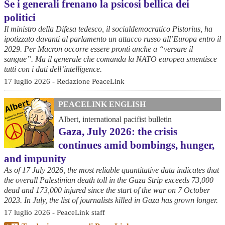
Se i generali frenano la psicosi bellica dei
politici
Il ministro della Difesa tedesco, il socialdemocratico Pistorius, ha
ipotizzato davanti al parlamento un attacco russo all’Europa entro il
2029. Per Macron occorre essere pronti anche a “versare il
sangue”. Ma il generale che comanda la NATO europea smentisce
tutti con i dati dell’intelligence.
17 luglio 2026 - Redazione PeaceLink
PEACELINK ENGLISH
Albert, international pacifist bulletin
Gaza, July 2026: the crisis
continues amid bombings, hunger,
and impunity
As of 17 July 2026, the most reliable quantitative data indicates that
the overall Palestinian death toll in the Gaza Strip exceeds 73,000
dead and 173,000 injured since the start of the war on 7 October
2023. In July, the list of journalists killed in Gaza has grown longer.
17 luglio 2026 - PeaceLink staff