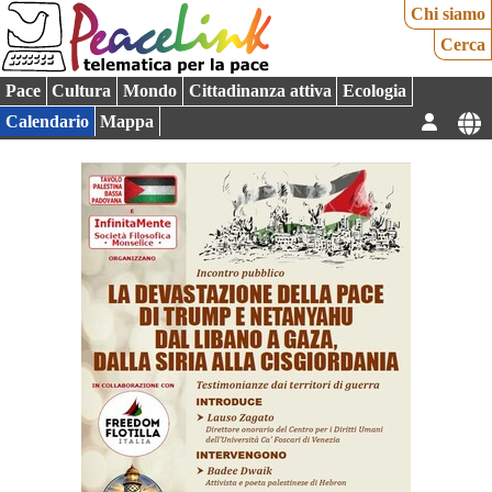
Chi siamo
Cerca
Pace
Cultura
Mondo
Cittadinanza attiva
Ecologia
Calendario
Mappa