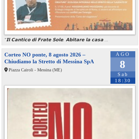
"𝗜𝗹 𝗖𝗮𝗻𝘁𝗶𝗰𝗼 𝗱𝗶 𝗙𝗿𝗮𝘁𝗲 𝗦𝗼𝗹𝗲. 𝗔𝗯𝗶𝘁𝗮𝗿𝗲 𝗹𝗮 𝗰𝗮𝘀𝗮 ...
Corteo NO ponte, 8 agosto 2026 –
AGO
Chiudiamo la Stretto di Messina SpA
8
Piazza Cairoli - Messina (ME)
Sab
18:30