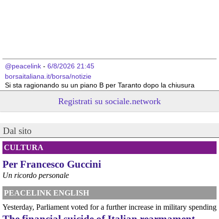
@peacelink
 - 
6/8/2026 21:45
borsaitaliana.it/borsa/notizie
Si sta ragionando su un piano B per Taranto dopo la chiusura 
dell’area a caldo dell’ILVA?
Registrati su sociale.network
#
ILVA
#
Taranto
@peacelink
 - 
6/8/2026 21:41
Dal sito
cronachetarantine.it/index.php
il Governo ha manifestato l’intenzione di predisporre un 
provvedimento straordinario per attenuare le conseguenze 
CULTURA
economiche e sociali della prevista fermata dell’area a caldo e ha 
Per Francesco Guccini
chiesto alle rappresentanze del territorio di formulare proposte 
concrete per definirne i contenuti. Casartigiani valuta positivamente 
Un ricordo personale
questa disponibilità.
#
ILVA
#
Taranto
PEACELINK ENGLISH
Yesterday, Parliament voted for a further increase in military spending
The financial suicide of Italian rearmament