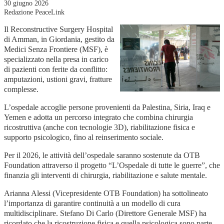
30 giugno 2026
Redazione PeaceLink
Il Reconstructive Surgery Hospital
di Amman, in Giordania, gestito da
Medici Senza Frontiere (MSF), è
specializzato nella presa in carico
di pazienti con ferite da conflitto:
amputazioni, ustioni gravi, fratture
complesse.
L’ospedale accoglie persone provenienti da Palestina, Siria, Iraq e
Yemen e adotta un percorso integrato che combina chirurgia
ricostruttiva (anche con tecnologie 3D), riabilitazione fisica e
supporto psicologico, fino al reinserimento sociale.
Per il 2026, le attività dell’ospedale saranno sostenute da OTB
Foundation attraverso il progetto “L’Ospedale di tutte le guerre”, che
finanzia gli interventi di chirurgia, riabilitazione e salute mentale.
Arianna Alessi (Vicepresidente OTB Foundation) ha sottolineato
l’importanza di garantire continuità a un modello di cura
multidisciplinare. Stefano Di Carlo (Direttore Generale MSF) ha
ricordato che la ricostruzione fisica e quella psicologica sono parte