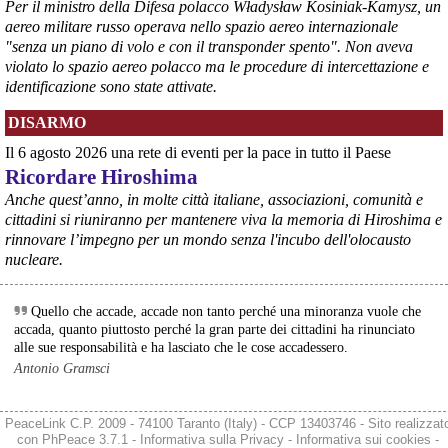
Per il ministro della Difesa polacco Władysław Kosiniak-Kamysz, un
aereo militare russo operava nello spazio aereo internazionale
"senza un piano di volo e con il transponder spento". Non aveva
violato lo spazio aereo polacco ma le procedure di intercettazione e
identificazione sono state attivate.
@peacelink
 - 
6/8/2026 21:35
DISARMO
Ultimi cento milioni di euro per l’ex Ilva, poi non saranno più 
possibili nuovi aiuti di Stato. Lo ha confermato il ministro Adolfo 
Il 6 agosto 2026 una rete di eventi per la pace in tutto il Paese
Urso durante l’incontro al Mimit con le imprese dell’indotto: la 
Ricordare Hiroshima
tranche conclusiva del prestito autorizzato dall’Unione europea 
dovrà essere erogata entro il 9 agosto e restituita dal futuro 
Anche quest’anno, in molte città italiane, associazioni, comunità e
acquirente.
cittadini si riuniranno per mantenere viva la memoria di Hiroshima e
Fonte: Studio100
rinnovare l’impegno per un mondo senza l'incubo dell'olocausto
#
ILVA
#
UE
nucleare.
@peacelink
 - 
6/8/2026 21:08
Il governatore di Puglia Decaro esce dal vertice al Mimit più 
Quello che accade, accade non tanto perché una minoranza vuole che
preoccupato di come era entrato, lamentando l’assenza di certezze 
accada, quanto piuttosto perché la gran parte dei cittadini ha rinunciato
sulla procedura di gara e ribadendo la necessità di un ruolo diretto 
alle sue responsabilità e ha lasciato che le cose accadessero.
dello Stato.
Antonio Gramsci
Anche il sindaco di Taranto, Bitetti, chiede un piano industriale 
chiaro, garanzie sulla salute e strumenti di tutela per i lavoratori 
dell’area a freddo. La Provincia parla di un tavolo “senza decisioni”.
PeaceLink C.P. 2009 - 74100 Taranto (Italy) - CCP 13403746 - Sito realizzat
Fonte: Cronache Tarantine 
con
PhPeace 3.7.1
-
Informativa sulla Privacy
-
Informativa sui cookies
-
#
ILVA