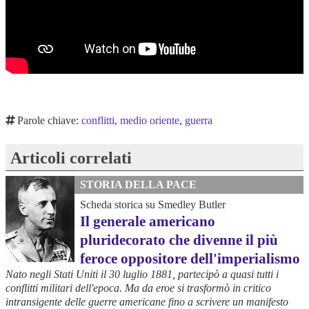
Parole chiave:
conflitti
,
medio oriente
,
guerra
Articoli correlati
STORIA DELLA PACE
Scheda storica su Smedley Butler
Il generale americano
pluridecorato che divenne il più
feroce oppositore dell'imperialismo
Nato negli Stati Uniti il 30 luglio 1881, partecipò a quasi tutti i
conflitti militari dell'epoca. Ma da eroe si trasformò in critico
intransigente delle guerre americane fino a scrivere un manifesto