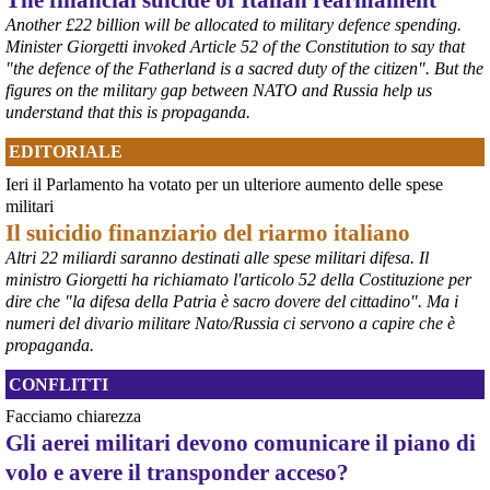
Another £22 billion will be allocated to military defence spending.
Minister Giorgetti invoked Article 52 of the Constitution to say that
"the defence of the Fatherland is a sacred duty of the citizen". But the
figures on the military gap between NATO and Russia help us
understand that this is propaganda.
EDITORIALE
Ieri il Parlamento ha votato per un ulteriore aumento delle spese
@peacelink
 - 
6/8/2026 21:36
militari
giornalerossoblu.it/ex-ilva-sc
Il suicidio finanziario del riarmo italiano
Nel tavolo convocato al Ministero delle Imprese e del Made in Italy, 
Altri 22 miliardi saranno destinati alle spese militari difesa. Il
il Governo ha annunciato l’intenzione di predisporre un 
ministro Giorgetti ha richiamato l'articolo 52 della Costituzione per
provvedimento straordinario per attenuare le conseguenze 
dire che "la difesa della Patria è sacro dovere del cittadino". Ma i
economiche e sociali dello stop dell’area a caldo, invitando le 
rappresentanze del territorio a presentare proposte operative.
numeri del divario militare Nato/Russia ci servono a capire che è
#
ILVA
#
Taranto
propaganda.
CONFLITTI
Facciamo chiarezza
Gli aerei militari devono comunicare il piano di
volo e avere il transponder acceso?