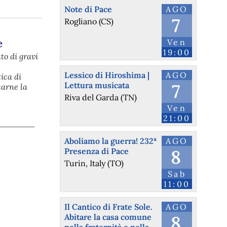
Note di Pace
AGO
7
Rogliano (CS)
e
Ven
19:00
ato di gravi
Lessico di Hiroshima |
AGO
ica di
Lettura musicata
7
carne la
Riva del Garda (TN)
Ven
21:00
Aboliamo la guerra! 232ª
AGO
Presenza di Pace
8
Turin, Italy (TO)
Sab
11:00
Il Cantico di Frate Sole.
AGO
Abitare la casa comune
8