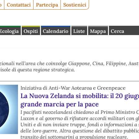
o
Contattaci
Partecipa
Sostienici
Ecologia
Ospiti
Calendario
Liste
Mappa
Cerca
zionali nell'area che coinvolge Giappone, Cina, Filippine, Aust
isole di questa regione strategica.
Iniziativa di Anti-War Aotearoa e Greenpeace
La Nuova Zelanda si mobilita: il 20 giu
grande marcia per la pace
I pacifisti neozelandesi chiedono al Primo Ministro 
Luxon e al governo di rifiutare accordi militari con gl
Uniti e di non inviare truppe, fondi o informazioni a
delle loro guerre. Altra questione del dibattito pubblic
transito dei sottomarini a propulsione nucleare.