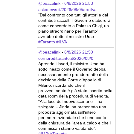
@peacelink
 - 
6/8/2026 21:53
askanews.it/2026/08/05/ex-ilva
“Dal confronto con tutti gli attori e dai 
contributi raccolti il Governo elaborerà, 
come concordato a Palazzo Chigi, un 
piano straordinario per Taranto”, 
avrebbe detto il ministro Urso.
#
Taranto
#
ILVA
@peacelink
 - 
6/8/2026 21:50
corriereditaranto.it/2026/08/0
Aprendo i lavori, il ministro Urso ha 
sottolineato come il Governo debba 
necessariamente prendere atto della 
decisione della Corte d’Appello di 
Milano, ricordando che il 
provvedimento è già stato inserito nella 
data room della procedura di vendita. 
“Alla luce del nuovo scenario – ha 
spiegato – Jindal ha presentato una 
proposta aggiornata sull’intero 
perimetro aziendale che tiene conto 
della chiusura dell’area a caldo e che i 
commissari stanno valutando”.
#
ILVA
#
Taranto