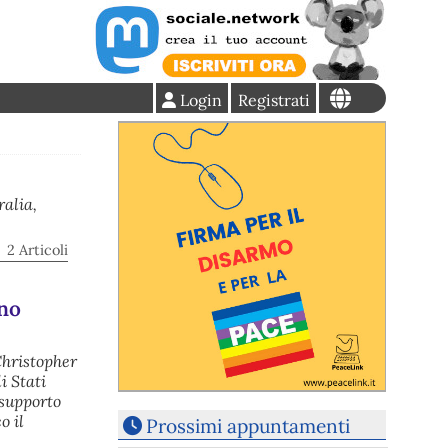
Login
Registrati
ralia,
2 Articoli
gno
Christopher
i Stati
 supporto
o il
Prossimi appuntamenti