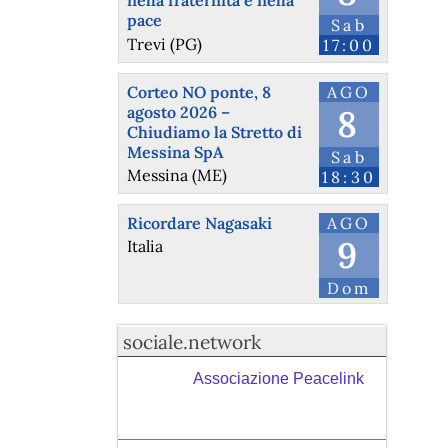
nella fraternità e nella
pace
Sab
Trevi (PG)
17:00
Corteo NO ponte, 8
AGO
agosto 2026 –
8
Chiudiamo la Stretto di
Messina SpA
Sab
Messina (ME)
18:30
Ricordare Nagasaki
AGO
9
Italia
Dom
sociale.network
Associazione Peacelink