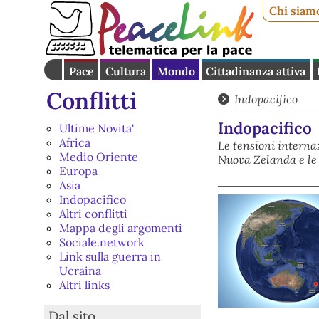
Chi siam
Pace
Cultura
Mondo
Cittadinanza attiva
Conflitti
Indopacifico
Indopacifico
Ultime Novita'
Africa
Le tensioni interna
Medio Oriente
Nuova Zelanda e le 
Europa
Asia
Indopacifico
Altri conflitti
Mappa degli argomenti
Sociale.network
Link sulla guerra in
Ucraina
Altri links
Dal sito