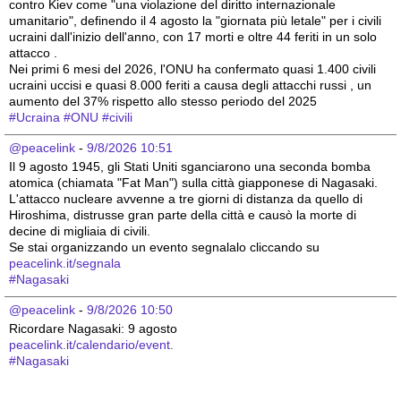
contro Kiev come "una violazione del diritto internazionale 
umanitario", definendo il 4 agosto la "giornata più letale" per i civili 
ucraini dall'inizio dell'anno, con 17 morti e oltre 44 feriti in un solo 
attacco .
Nei primi 6 mesi del 2026, l'ONU ha confermato quasi 1.400 civili 
ucraini uccisi e quasi 8.000 feriti a causa degli attacchi russi , un 
aumento del 37% rispetto allo stesso periodo del 2025 
#
Ucraina
#
ONU
#
civili
@peacelink
 - 
9/8/2026 10:51
Il 9 agosto 1945, gli Stati Uniti sganciarono una seconda bomba 
atomica (chiamata "Fat Man") sulla città giapponese di Nagasaki. 
L'attacco nucleare avvenne a tre giorni di distanza da quello di 
Hiroshima, distrusse gran parte della città e causò la morte di 
decine di migliaia di civili.
Se stai organizzando un evento segnalalo cliccando su 
peacelink.it/segnala
#
Nagasaki
@peacelink
 - 
9/8/2026 10:50
Ricordare Nagasaki: 9 agosto 
peacelink.it/calendario/event.
#
Nagasaki