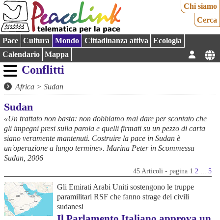
Chi siamo
Cerca
Pace
Cultura
Mondo
Cittadinanza attiva
Ecologia
Calendario
Mappa
Conflitti
Africa
>
Sudan
Sudan
«Un trattato non basta: non dobbiamo mai dare per scontato che
gli impegni presi sulla parola e quelli firmati su un pezzo di carta
siano veramente mantenuti. Costruire la pace in Sudan è
un'operazione a lungo termine». Marina Peter in Scommessa
Sudan, 2006
45 Articoli - pagina 1
2
...
5
Gli Emirati Arabi Uniti sostengono le truppe
paramilitari RSF che fanno strage dei civili
sudanesi
Il Parlamento Italiano approva un