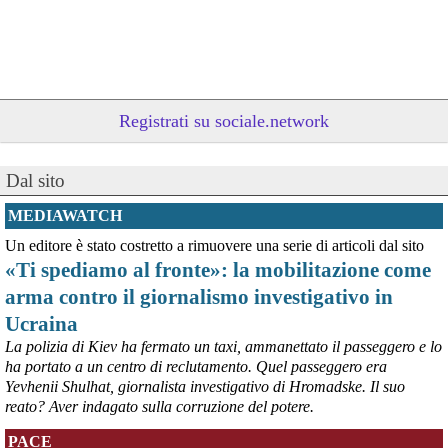
Registrati su sociale.network
Dal sito
@peacelink
 - 
9/8/2026 10:48
Oggi, 9 agosto, si celebra la Giornata internazionale dei popoli 
MEDIAWATCH
indigeni, istituita dall'ONU nel 1994 per valorizzare il contributo 
Un editore è stato costretto a rimuovere una serie di articoli dal sito
unico che essi danno alla diversità umana e promuovere la 
«Ti spediamo al fronte»: la mobilitazione come
protezione dei loro diritti umani e territoriali.
Dare visibilità ai gravi problemi che gli oltre 476 milioni di indigeni 
arma contro il giornalismo investigativo in
devono affrontare a causa delle azioni predatorie altrui è 
Ucraina
necessario per il loro futuro. 
Survival International info@survival.it
La polizia di Kiev ha fermato un taxi, ammanettato il passeggero e lo
#
dirittiglobali
#
dirittiumani
ha portato a un centro di reclutamento. Quel passeggero era
Yevhenii Shulhat, giornalista investigativo di Hromadske. Il suo
@peacelink
 - 
9/8/2026 10:46
reato? Aver indagato sulla corruzione del potere.
Da Luisa Morgantini, presidente di AssopacePalestina (per contatti: 
lmorgantiniassopace@gmail.com)
PACE