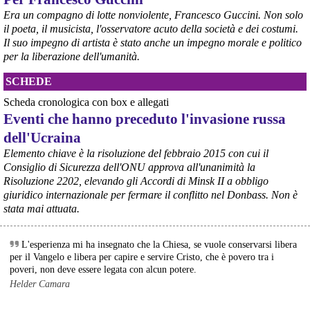
Era un compagno di lotte nonviolente, Francesco Guccini. Non solo
il poeta, il musicista, l'osservatore acuto della società e dei costumi.
Il suo impegno di artista è stato anche un impegno morale e politico
per la liberazione dell'umanità.
SCHEDE
Scheda cronologica con box e allegati
Eventi che hanno preceduto l'invasione russa
dell'Ucraina
Elemento chiave è la risoluzione del febbraio 2015 con cui il
Consiglio di Sicurezza dell'ONU approva all'unanimità la
Risoluzione 2202, elevando gli Accordi di Minsk II a obbligo
giuridico internazionale per fermare il conflitto nel Donbass. Non è
stata mai attuata.
L'esperienza mi ha insegnato che la Chiesa, se vuole conservarsi libera
per il Vangelo e libera per capire e servire Cristo, che è povero tra i
poveri, non deve essere legata con alcun potere.
@peacelink
 - 
8/8/2026 9:16
Helder Camara
L'OPAC SBN (Online Public Access Catalogue del Servizio 
Bibliotecario Nazionale) è il catalogo collettivo che raccoglie il 