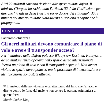
Altri 22 miliardi saranno destinati alle spese militari difesa. Il
@peacelink
 - 
6/8/2026 21:35
ministro Giorgetti ha richiamato l'articolo 52 della Costituzione per
Ultimi cento milioni di euro per l’ex Ilva, poi non saranno più 
dire che "la difesa della Patria è sacro dovere del cittadino". Ma i
possibili nuovi aiuti di Stato. Lo ha confermato il ministro Adolfo 
numeri del divario militare Nato/Russia ci servono a capire che è
Urso durante l’incontro al Mimit con le imprese dell’indotto: la 
propaganda.
tranche conclusiva del prestito autorizzato dall’Unione europea 
dovrà essere erogata entro il 9 agosto e restituita dal futuro 
CONFLITTI
acquirente.
Fonte: Studio100
Facciamo chiarezza
#
ILVA
#
UE
Gli aerei militari devono comunicare il piano di
volo e avere il transponder acceso?
@peacelink
 - 
6/8/2026 21:08
Il governatore di Puglia Decaro esce dal vertice al Mimit più 
Per il ministro della Difesa polacco Władysław Kosiniak-Kamysz, un
preoccupato di come era entrato, lamentando l’assenza di certezze 
aereo militare russo operava nello spazio aereo internazionale
sulla procedura di gara e ribadendo la necessità di un ruolo diretto 
"senza un piano di volo e con il transponder spento". Non aveva
dello Stato.
violato lo spazio aereo polacco ma le procedure di intercettazione e
Anche il sindaco di Taranto, Bitetti, chiede un piano industriale 
identificazione sono state attivate.
chiaro, garanzie sulla salute e strumenti di tutela per i lavoratori 
dell’area a freddo. La Provincia parla di un tavolo “senza decisioni”.
Fonte: Cronache Tarantine 
Il metodo della nonviolenza è caratterizzato dal fatto che l'attacco è
#
ILVA
diretto contro le forze del male, e non contro la persona prigioniera di
queste forze.
@peacelink
 - 
6/8/2026 21:08
Martin Luther King
cronachetarantine.it/index.php