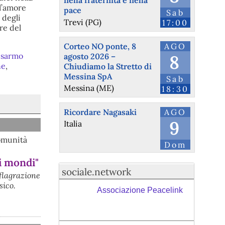
nella fraternità e nella
ll’amore
pace
Sab
 degli
Trevi (PG)
17:00
re del
Corteo NO ponte, 8
AGO
isarmo
agosto 2026 –
8
ne
,
Chiudiamo la Stretto di
Messina SpA
Sab
Messina (ME)
18:30
Ricordare Nagasaki
AGO
9
Italia
comunità
Dom
i mondi"
sociale.network
eflagrazione
sico.
Associazione Peacelink