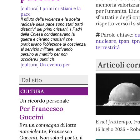
memoria valorizzant
[cultura] I primi cristiani e la
per l’umanità. L’ide
pace
sfruttati e degli o
Il rifiuto della violenza e la scelta
rispetto verso il si
radicale della pace sono stati tratti
distintivi dei primi cristiani. I Padri
Parole chiave:
cu
della Chiesa condannavano la
guerra e c'erano cristiani che
nucleare
,
tpan
,
tp
praticavano l'obiezione di coscienza
terrestrità
al servizio militare, arrivando
persino al martirio per non
uccidere.I punti ch
Articoli cor
[cultura] Un evento per
celebrare l'eredità di Danilo
Dolci
Dal sito
Palermo: all’Ars si ricorda lo
"Sciopero alla rovescia", lunedì 2
CULTURA
febbraioUn evento per celebrare
l'eredità di Danilo DolciPalermo, 30
Un ricordo personale
gennaio 2026 – Si terrà lunedì 2
febbraio, dalle ore 17 alle 19, presso
Per Francesco
la Sala Mattarella di Palazzo dei
Guccini
Norman
E nel frattempo, tra
[cultura] Educazione alla pace:
Era un compagno di lotte
le prossime iniziative
16 luglio 2026 - Rob
nonviolente, Francesco
Università di Roma La Sapienza 16
Guccini. Non solo il poeta, il
e 17 gennaio 2026In un mondo