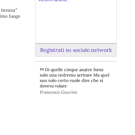
 invasa"
rimo luogo
Registrati su sociale.network
Di quelle cinque anatre forse
@peacelink
 - 
6/8/2026 21:45
solo una vedremo arrivare Ma quel
borsaitaliana.it/borsa/notizie
suo volo certo vuole dire che si
Si sta ragionando su un piano B per 
doveva volare
Taranto dopo la chiusura dell’area a 
Francesco Guccini
caldo dell’ILVA?
#
ILVA
#
Taranto
@peacelink
 - 
6/8/2026 21:41
cronachetarantine.it/index.php
il Governo ha manifestato l’intenzione 
di predisporre un provvedimento 
straordinario per attenuare le 