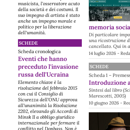
sconvolto da guerre e tensioni
musicista, l'osservatore acuto
crescenti, l’educazione alla pace
della società e dei costumi. Il
diventa una necessità per la
suo impegno di artista è stato
sopravvivenza. Con questo
anche un impegno morale e
presupposto, si apre il 16 e 17
gennaio 2026, alla Sapienza
memoria socia
politico per la liberazione
Università di Roma, la Conferenza
dell'umanità.
Di particolare imp
N
[cultura] Sondaggio: per l'80%
una ricostruzione di
SCHEDE
il futuro sarà peggiore
cancellato. Qui in a
Welfare: rilevazione Adnkronos, più
Scheda cronologica
14 luglio 2026 - Re
ansia che fiducia nel futuro, 80%
Eventi che hanno
vede condizione peggiore tra 20
anniRoma, 18 giu.
preceduto l'invasione
SCHEDE
(Adnkronos/Labitalia) - Un Paese
russa dell'Ucraina
che guarda al proprio domani con
Scheda 1 – Premes
più ansia che fiducia: sentimenti
Introduzione al
Elemento chiave è la
diffusi di preoccupazione e
incertezza, tra timori per il futuro
risoluzione del febbraio 2015
Sintesi dal libro (S
perso
con cui il Consiglio di
Marescotti, 2005)
Sicurezza dell'ONU approva
10 giugno 2026 - Re
all'unanimità la Risoluzione
2202, elevando gli Accordi di
Minsk II a obbligo giuridico
internazionale per fermare il
conflitto nel Donbass. Non è