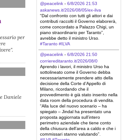
@peacelink
 - 
6/8/2026 21:53
askanews.it/2026/08/05/ex-ilva
“Dal confronto con tutti gli attori e dai 
a
contributi raccolti il Governo elaborerà, 
come concordato a Palazzo Chigi, un 
piano straordinario per Taranto”, 
essario per
avrebbe detto il ministro Urso.
ere
#
Taranto
#
ILVA
ivere".
@peacelink
 - 
6/8/2026 21:50
corriereditaranto.it/2026/08/0
Aprendo i lavori, il ministro Urso ha 
sottolineato come il Governo debba 
necessariamente prendere atto della 
decisione della Corte d’Appello di 
Milano, ricordando che il 
provvedimento è già stato inserito nella 
 e Daniele
data room della procedura di vendita. 
“Alla luce del nuovo scenario – ha 
spiegato – Jindal ha presentato una 
proposta aggiornata sull’intero 
perimetro aziendale che tiene conto 
della chiusura dell’area a caldo e che i 
commissari stanno valutando”.
#
ILVA
#
Taranto