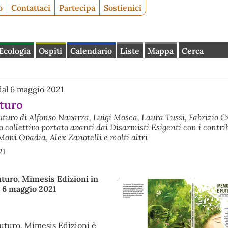
o
Contattaci
Partecipa
Sostienici
Ecologia
Ospiti
Calendario
Liste
Mappa
Cerca
 dal 6 maggio 2021
turo
uturo di Alfonso Navarra, Luigi Mosca, Laura Tussi, Fabrizio Cr
 collettivo portato avanti dai Disarmisti Esigenti con i contrib
Moni Ovadia, Alex Zanotelli e molti altri
21
turo, Mimesis Edizioni in
al 6 maggio 2021
futuro, Mimesis Edizioni è