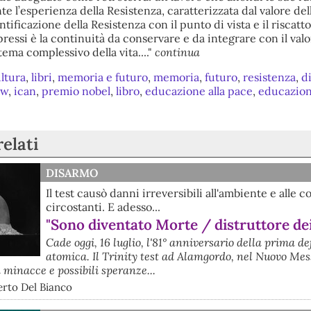
e l’esperienza della Resistenza, caratterizzata dal valore de
ntificazione della Resistenza con il punto di vista e il riscatto
ppressi è la continuità da conservare e da integrare con il valo
stema complessivo della vita...."
continua
ltura
,
libri
,
memoria e futuro
,
memoria
,
futuro
,
resistenza
,
d
nw
,
ican
,
premio nobel
,
libro
,
educazione alla pace
,
educazio
relati
DISARMO
Il test causò danni irreversibili all'ambiente e alle 
circostanti. E adesso...
"Sono diventato Morte / distruttore de
Cade oggi, 16 luglio, l'81° anniversario della prima d
atomica. Il Trinity test ad Alamgordo, nel Nuovo Mes
 minacce e possibili speranze...
erto Del Bianco