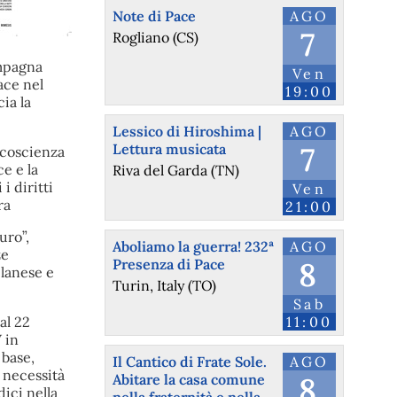
Note di Pace
AGO
7
Rogliano (CS)
ampagna
Ven
ace nel
19:00
ia la
Lessico di Hiroshima |
AGO
Lettura musicata
7
 coscienza
e e la
Riva del Garda (TN)
i diritti
Ven
ra
21:00
uro”,
Aboliamo la guerra! 232ª
AGO
ze
Presenza di Pace
8
ilanese e
Turin, Italy (TO)
Sab
 al 22
11:00
 in
 base,
Il Cantico di Frate Sole.
AGO
 necessità
Abitare la casa comune
8
ici nella