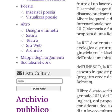
frutto di un lavoro 
Poesie
Disarmisti esigenti
Inserisci poesia
disarmo nucleare t
Visualizza poesie
Albert Jacquard e d
Internazionale per 
Altro
2017. Memoria e fut
Disegni e fumetti
proposta di una Ret
Satira
Teatro
La RET è orientata
Siti Web
ecologica e struttu
Archivio
giustizia tra le Nazi
Mappa degli argomenti
dell’unica umanità e
Sociale.network
dell’UNESCO, la RE
esposto in queste p
Lista Cultura
(progetto erede del
Bolzano).
Il libro è stato scri
gennaio 2021, del T
Archivio
inglese), e si prop
considerata decisiv
pubblico
di un lavoro cultur