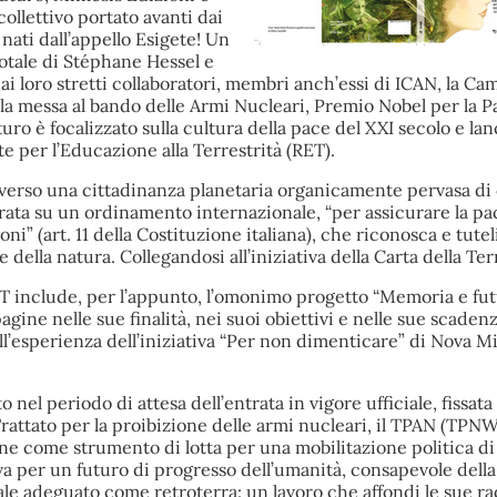
collettivo portato avanti dai
 nati dall’appello Esigete! Un
otale di Stéphane Hessel e
ai loro stretti collaboratori, membri anch’essi di ICAN, la C
la messa al bando delle Armi Nucleari, Premio Nobel per la P
uro è focalizzato sulla cultura della pace del XXI secolo e lanc
e per l’Educazione alla Terrestrità (RET).
 verso una cittadinanza planetaria organicamente pervasa di
rata su un ordinamento internazionale, “per assicurare la pac
oni” (art. 11 della Costituzione italiana), che riconosca e tuteli 
 della natura. Collegandosi all’iniziativa della Carta della Ter
T include, per l’appunto, l’omonimo progetto “Memoria e fut
agine nelle sue finalità, nei suoi obiettivi e nelle sue scaden
l’esperienza dell’iniziativa “Per non dimenticare” di Nova M
tto nel periodo di attesa dell’entrata in vigore ufficiale, fissata
rattato per la proibizione delle armi nucleari, il TPAN (TPNW
one come strumento di lotta per una mobilitazione politica di
a per un futuro di progresso dell’umanità, consapevole della
ale adeguato come retroterra: un lavoro che affondi le sue rad