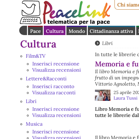
Chi siam
Pace
Cultura
Mondo
Cittadinanza attiva
Cultura
Libri
In tutte le librerie
Film&TV
Memoria e fu
Inserisci recensione
Visualizza recensioni
Il libro Memoria e f
frutto di un impegno
Lettere&Racconti
Vittorio Agnoletto, 
Inserisci racconto
Visualizza racconti
25 aprile 20
Laura Tussi
Libri
Inserisci recensione
Libro Memoria e fu
Visualizza recensioni
tutte le librerie d
Musica
Inserisci recensione
Il libro Memoria e 
Visualizza recensioni