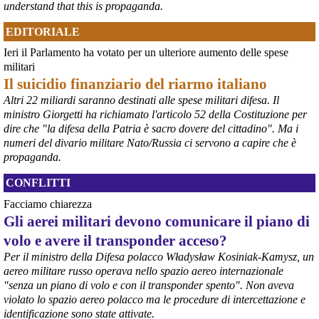
understand that this is propaganda.
@peacelink
 - 
6/8/2026 21:45
EDITORIALE
borsaitaliana.it/borsa/notizie
Si sta ragionando su un piano B per Taranto dopo la chiusura 
Ieri il Parlamento ha votato per un ulteriore aumento delle spese
dell’area a caldo dell’ILVA?
militari
#
ILVA
#
Taranto
Il suicidio finanziario del riarmo italiano
@peacelink
 - 
6/8/2026 21:41
Altri 22 miliardi saranno destinati alle spese militari difesa. Il
cronachetarantine.it/index.php
ministro Giorgetti ha richiamato l'articolo 52 della Costituzione per
il Governo ha manifestato l’intenzione di predisporre un 
dire che "la difesa della Patria è sacro dovere del cittadino". Ma i
provvedimento straordinario per attenuare le conseguenze 
numeri del divario militare Nato/Russia ci servono a capire che è
economiche e sociali della prevista fermata dell’area a caldo e ha 
propaganda.
chiesto alle rappresentanze del territorio di formulare proposte 
concrete per definirne i contenuti. Casartigiani valuta positivamente 
CONFLITTI
questa disponibilità.
#
ILVA
#
Taranto
Facciamo chiarezza
Gli aerei militari devono comunicare il piano di
volo e avere il transponder acceso?
Per il ministro della Difesa polacco Władysław Kosiniak-Kamysz, un
aereo militare russo operava nello spazio aereo internazionale
"senza un piano di volo e con il transponder spento". Non aveva
violato lo spazio aereo polacco ma le procedure di intercettazione e
identificazione sono state attivate.