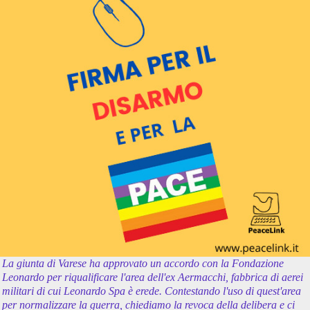
La giunta di Varese ha approvato un accordo con la Fondazione
Leonardo per riqualificare l'area dell'ex Aermacchi, fabbrica di aerei
militari di cui Leonardo Spa è erede. Contestando l'uso di quest'area
per normalizzare la guerra, chiediamo la revoca della delibera e ci