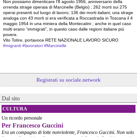
Non possiamo dimenticare l’8 agosto 1956, anniversario della 
orrenda strage operaia di Marcinelle (Belgio) ; 262 morti sui 275 
operai presenti sul luogo di lavoro; 136 dei morti italiani; una strage 
analoga con 43 morti si era verificata a Roccastrada in Toscana il 4 
maggio 1954 in una miniera della Montecatini ; anche in quel caso 
molti erano “immigrati”, in questo caso dalle regioni italiane più 
povere.
Vito Totire, portavoce RETE NAZIONALE LAVORO SICURO
#
migranti
#
lavoratori
#
Marcinelle
Registrati su sociale.network
Dal sito
CULTURA
Un ricordo personale
@peacelink
 - 
6/8/2026 21:53
Per Francesco Guccini
askanews.it/2026/08/05/ex-ilva
“Dal confronto con tutti gli attori e dai contributi raccolti il Governo 
Era un compagno di lotte nonviolente, Francesco Guccini. Non solo
elaborerà, come concordato a Palazzo Chigi, un piano straordinario 