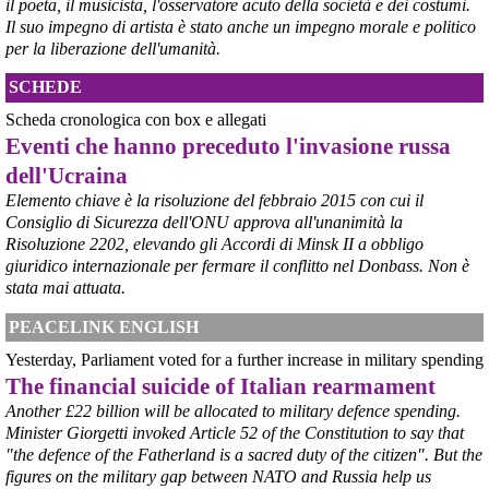
il poeta, il musicista, l'osservatore acuto della società e dei costumi.
per Taranto”, avrebbe detto il ministro Urso.
Il suo impegno di artista è stato anche un impegno morale e politico
#
Taranto
#
ILVA
per la liberazione dell'umanità.
@peacelink
 - 
6/8/2026 21:50
SCHEDE
corriereditaranto.it/2026/08/0
Aprendo i lavori, il ministro Urso ha sottolineato come il Governo 
Scheda cronologica con box e allegati
debba necessariamente prendere atto della decisione della Corte 
Eventi che hanno preceduto l'invasione russa
d’Appello di Milano, ricordando che il provvedimento è già stato 
dell'Ucraina
inserito nella data room della procedura di vendita. “Alla luce del 
nuovo scenario – ha spiegato – Jindal ha presentato una proposta 
Elemento chiave è la risoluzione del febbraio 2015 con cui il
aggiornata sull’intero perimetro aziendale che tiene conto della 
Consiglio di Sicurezza dell'ONU approva all'unanimità la
chiusura dell’area a caldo e che i commissari stanno valutando”.
Risoluzione 2202, elevando gli Accordi di Minsk II a obbligo
#
ILVA
#
Taranto
giuridico internazionale per fermare il conflitto nel Donbass. Non è
stata mai attuata.
PEACELINK ENGLISH
Yesterday, Parliament voted for a further increase in military spending
The financial suicide of Italian rearmament
Another £22 billion will be allocated to military defence spending.
Minister Giorgetti invoked Article 52 of the Constitution to say that
"the defence of the Fatherland is a sacred duty of the citizen". But the
figures on the military gap between NATO and Russia help us