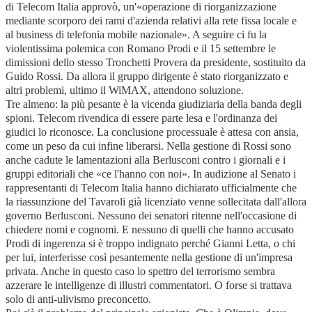
di Telecom Italia approvò, un'«operazione di riorganizzazione
mediante scorporo dei rami d'azienda relativi alla rete fissa locale e
al business di telefonia mobile nazionale». A seguire ci fu la
violentissima polemica con Romano Prodi e il 15 settembre le
dimissioni dello stesso Tronchetti Provera da presidente, sostituito da
Guido Rossi. Da allora il gruppo dirigente è stato riorganizzato e
altri problemi, ultimo il WiMAX, attendono soluzione.
Tre almeno: la più pesante è la vicenda giudiziaria della banda degli
spioni. Telecom rivendica di essere parte lesa e l'ordinanza dei
giudici lo riconosce. La conclusione processuale è attesa con ansia,
come un peso da cui infine liberarsi. Nella gestione di Rossi sono
anche cadute le lamentazioni alla Berlusconi contro i giornali e i
gruppi editoriali che «ce l'hanno con noi». In audizione al Senato i
rappresentanti di Telecom Italia hanno dichiarato ufficialmente che
la riassunzione del Tavaroli già licenziato venne sollecitata dall'allora
governo Berlusconi. Nessuno dei senatori ritenne nell'occasione di
chiedere nomi e cognomi. E nessuno di quelli che hanno accusato
Prodi di ingerenza si è troppo indignato perché Gianni Letta, o chi
per lui, interferisse così pesantemente nella gestione di un'impresa
privata. Anche in questo caso lo spettro del terrorismo sembra
azzerare le intelligenze di illustri commentatori. O forse si trattava
solo di anti-ulivismo preconcetto.