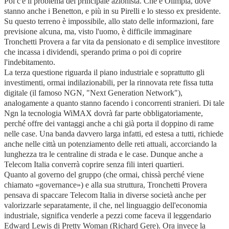
Poi c'è il problema del principale azionista. Che è Olimpia, dove
stanno anche i Benetton, e più in su Pirelli e lo stesso ex presidente.
Su questo terreno è impossibile, allo stato delle informazioni, fare
previsione alcuna, ma, visto l'uomo, è difficile immaginare
Tronchetti Provera a far vita da pensionato e di semplice investitore
che incassa i dividendi, sperando prima o poi di coprire
l'indebitamento.
La terza questione riguarda il piano industriale e soprattutto gli
investimenti, ormai indilazionabili, per la rinnovata rete fissa tutta
digitale (il famoso NGN, "Next Generation Network"),
analogamente a quanto stanno facendo i concorrenti stranieri. Di tale
Ngn la tecnologia WiMAX dovrà far parte obbligatoriamente,
perché offre dei vantaggi anche a chi già porta il doppino di rame
nelle case. Una banda davvero larga infatti, ed estesa a tutti, richiede
anche nelle città un potenziamento delle reti attuali, accorciando la
lunghezza tra le centraline di strada e le case. Dunque anche a
Telecom Italia converrà coprire senza fili interi quartieri.
Quanto al governo del gruppo (che ormai, chissà perché viene
chiamato «governance») e alla sua struttura, Tronchetti Provera
pensava di spaccare Telecom Italia in diverse società anche per
valorizzarle separatamente, il che, nel linguaggio dell'economia
industriale, significa venderle a pezzi come faceva il leggendario
Edward Lewis di Pretty Woman (Richard Gere). Ora invece la