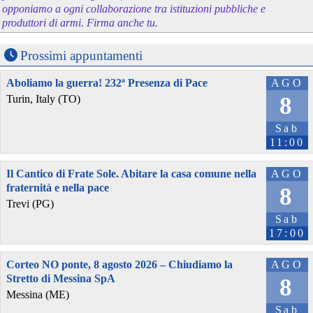
opponiamo a ogni collaborazione tra istituzioni pubbliche e
produttori di armi. Firma anche tu.
Prossimi appuntamenti
Aboliamo la guerra! 232ª Presenza di Pace
AGO
8
Turin, Italy (TO)
Sab
11:00
Il Cantico di Frate Sole. Abitare la casa comune nella
AGO
fraternità e nella pace
8
Trevi (PG)
Sab
17:00
Corteo NO ponte, 8 agosto 2026 – Chiudiamo la
AGO
Stretto di Messina SpA
8
Messina (ME)
Sab