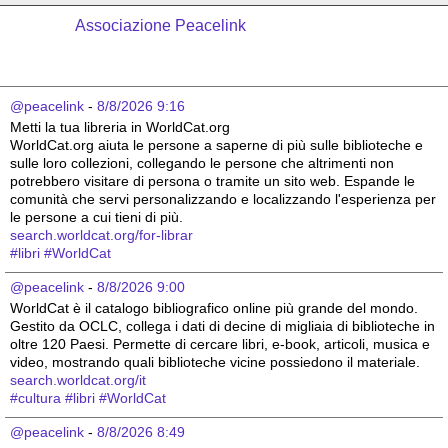
Associazione Peacelink
@peacelink
 - 
8/8/2026 9:16
Metti la tua libreria in WorldCat.org
WorldCat.org aiuta le persone a saperne di più sulle biblioteche e 
sulle loro collezioni, collegando le persone che altrimenti non 
potrebbero visitare di persona o tramite un sito web. Espande le 
comunità che servi personalizzando e localizzando l'esperienza per 
le persone a cui tieni di più.
search.worldcat.org/for-librar
#
libri
#
WorldCat
@peacelink
 - 
8/8/2026 9:00
WorldCat è il catalogo bibliografico online più grande del mondo. 
Gestito da OCLC, collega i dati di decine di migliaia di biblioteche in 
oltre 120 Paesi. Permette di cercare libri, e-book, articoli, musica e 
video, mostrando quali biblioteche vicine possiedono il materiale.
search.worldcat.org/it
#
cultura
#
libri
#
WorldCat
@peacelink
 - 
8/8/2026 8:49