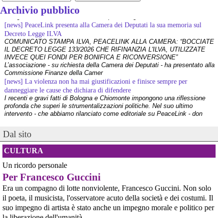
Archivio pubblico
[news] PeaceLink presenta alla Camera dei Deputati la sua memoria sul
Decreto Legge ILVA
COMUNICATO STAMPA ILVA, PEACELINK ALLA CAMERA: “BOCCIATE
IL DECRETO LEGGE 133/2026 CHE RIFINANZIA L'ILVA, UTILIZZATE
@effimera
 - 
6/3/2026 17:00
INVECE QUEI FONDI PER BONIFICA E RICONVERSIONE”
Voi fate la guerra, noi la rivoluzione – di Rosella Simone 
L’associazione - su richiesta della Camera dei Deputati - ha presentato alla
effimera.org/voi-fate-la-guerr
#
IntelligenzaArtificiale
(IA) 
Commissione Finanze della Camer
#
transizioneecologica
#
industriadellearmi
#
fontienergetiche
[news] La violenza non ha mai giustificazioni e finisce sempre per
#
Multinazionali
#
Multipolarismo
#
finedellavoro
#
RosellaSimone
danneggiare le cause che dichiara di difendere
#
MedioOriente
#
DonaldTrump
#
produzione
#
StatiUniti
#
tecnologia
I recenti e gravi fatti di Bologna e Chiomonte impongono una riflessione
profonda che superi le strumentalizzazioni politiche. Nel suo ultimo
#
controllo
#
economia
#
macchine
#
petrolio
#
Crinali
#
BigData
intervento - che abbiamo rilanciato come editoriale su PeaceLink - don
#
BigTech
#
dominio
#
Israele
#
libertà
#
guerra
#
lavoro
#
donna
#
Cina
Tonio Dell'Olio affronta il tema con la consueta lucidità: la violenza non ha
#
Iran
#
vita
[news] ILVA, ora la salute viene prima
Dal sito
PeaceLink: “Una vittoria storica dei cittadini, ora la salute viene prima”
L’associazione PeaceLink esprime il proprio pieno sostegno e la più sentita
CULTURA
gratitudine al gruppo di cittadini e all'associazione Genitori Tarantini che
hanno ottenuto una vittoria storica davan
Un ricordo personale
[news] Victor Jara, catturato l’ultimo dei suoi aguzzini
Per Francesco Guccini
Víctor Jara, il cantautore dei poveri che sfidò la dittatura cilena con la sua
chitarra A cinquant'anni dal golpe che insanguinò il Cile, la storia di Víctor
Era un compagno di lotte nonviolente, Francesco Guccini. Non solo
Jara continua a risuonare come un inno alla dignità e alla resistenza. La
il poeta, il musicista, l'osservatore acuto della società e dei costumi. Il
sua voce, spezzata dalle mani dei carn
suo impegno di artista è stato anche un impegno morale e politico per
[news] La "Breve storia del pacifismo italiano" è stata arricchita con undici
la liberazione dell'umanità.
schede introduttive storico-culturali dei vari periodi, dal primo Novecento a