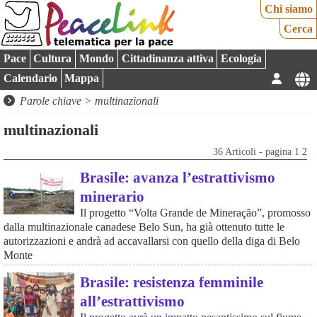
Chi siamo
Cerca
Pace
Cultura
Mondo
Cittadinanza attiva
Ecologia
Calendario
Mappa
Parole chiave > multinazionali
multinazionali
36 Articoli - pagina 1
2
Brasile: avanza l’estrattivismo
minerario
Il progetto “Volta Grande de Mineração”, promosso
dalla multinazionale canadese Belo Sun, ha già ottenuto tutte le
autorizzazioni e andrà ad accavallarsi con quello della diga di Belo
Monte
Brasile: resistenza femminile
all’estrattivismo