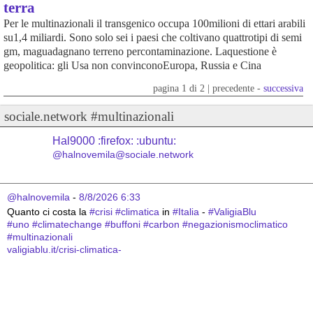
terra
Per le multinazionali il transgenico occupa 100milioni di ettari arabili
su1,4 miliardi. Sono solo sei i paesi che coltivano quattrotipi di semi
gm, maguadagnano terreno percontaminazione. Laquestione è
geopolitica: gli Usa non convinconoEuropa, Russia e Cina
pagina 1 di 2 | precedente -
successiva
sociale.network #multinazionali
Hal9000 :firefox: :ubuntu:
@halnovemila@sociale.network
@halnovemila
 - 
8/8/2026 6:33
Quanto ci costa la 
#
crisi
#
climatica
 in 
#
Italia
 - 
#
ValigiaBlu
#
uno
#
climatechange
#
buffoni
#
carbon
#
negazionismoclimatico
#
multinazionali
valigiablu.it/crisi-climatica-