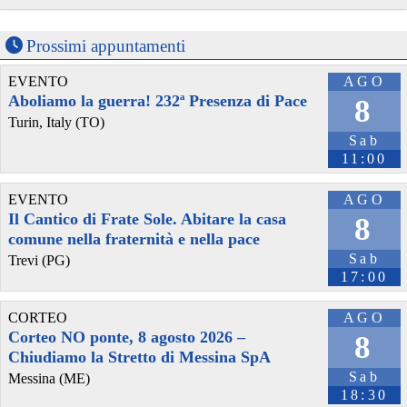
Prossimi appuntamenti
@redhotcyber
 - 
30/6/2026 9:21
EVENTO
AGO
Europa al collasso entro il 2031? Lo scenario shock che sta 
Aboliamo la guerra! 232ª Presenza di Pace
8
facendo tremare Bruxelles
Turin, Italy (TO)
📌 Link all'articolo : 
redhotcyber.com/post/europa-al
Sab
A cura di Luigi Zullo
11:00
#
redhotcyber
#
news
#
sovranitatechnologica
#
ue
#
unioneuropea
#
economiaeuropea
#
multinazionali
EVENTO
AGO
Il Cantico di Frate Sole. Abitare la casa
8
comune nella fraternità e nella pace
Sab
Trevi (PG)
17:00
CORTEO
AGO
Corteo NO ponte, 8 agosto 2026 –
8
Chiudiamo la Stretto di Messina SpA
Sab
Messina (ME)
18:30
@VoltItalia
 - 
16/5/2026 8:27