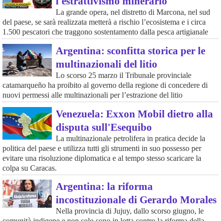
l'estrattivismo minerario
La grande opera, nel distretto di Marcona, nel sud
del paese, se sarà realizzata metterà a rischio l’ecosistema e i circa
1.500 pescatori che traggono sostentamento dalla pesca artigianale
Argentina: sconfitta storica per le
multinazionali del litio
Lo scorso 25 marzo il Tribunale provinciale
catamarqueño ha proibito al governo della regione di concedere di
nuovi permessi alle multinazionali per l’estrazione del litio
Venezuela: Exxon Mobil dietro alla
disputa sull'Esequibo
La multinazionale petrolifera in pratica decide la
politica del paese e utilizza tutti gli strumenti in suo possesso per
evitare una risoluzione diplomatica e al tempo stesso scaricare la
colpa su Caracas.
Argentina: la riforma
incostituzionale di Gerardo Morales
Nella provincia di Jujuy, dallo scorso giugno, le
comunità indigene e non solo sono in lotta contro la riforma della