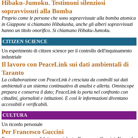
Hibaku-Jumoku. Testimoni silenziosi
sopravvissuti alla Bomba
Proprio come le persone che sono sopravvissute alla bomba atomica
in Giappone si chiamano Hibakusha, anche gli alberi sopravvissuti
hanno un titolo onorifico. Si chiamano Hibaku-Jumoku.
CITIZEN SCIENCE
@peacelink
 - 
6/8/2026 21:53
askanews.it/2026/08/05/ex-ilva
Un esperimento di citizen science per il controllo dell'inquinamento
“Dal confronto con tutti gli attori e dai contributi raccolti il Governo 
industriale
elaborerà, come concordato a Palazzo Chigi, un piano straordinario 
Il lavoro con PeaceLink sui dati ambientali di
per Taranto”, avrebbe detto il ministro Urso.
Taranto
#
Taranto
#
ILVA
La collaborazione con PeaceLink è cresciuta da controlli sui dati
@peacelink
 - 
6/8/2026 21:50
ambientali a un sistema continuativo di analisi e allerta. Omniscope
corriereditaranto.it/2026/08/0
prepara e conserva il dato; PeaceLink lo porta nel confronto con
Aprendo i lavori, il ministro Urso ha sottolineato come il Governo 
cittadini, giornalisti e istituzioni. E così le informazioni diventano
debba necessariamente prendere atto della decisione della Corte 
accessibili e verificabili.
d’Appello di Milano, ricordando che il provvedimento è già stato 
inserito nella data room della procedura di vendita. “Alla luce del 
CULTURA
nuovo scenario – ha spiegato – Jindal ha presentato una proposta 
aggiornata sull’intero perimetro aziendale che tiene conto della 
Un ricordo personale
chiusura dell’area a caldo e che i commissari stanno valutando”.
Per Francesco Guccini
#
ILVA
#
Taranto