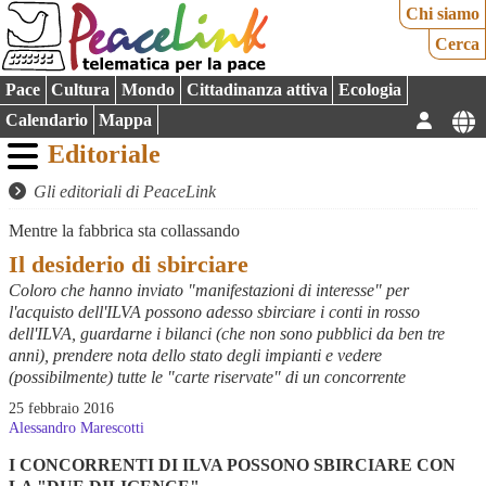
Chi siamo
Cerca
Pace
Cultura
Mondo
Cittadinanza attiva
Ecologia
Calendario
Mappa
Editoriale
Gli editoriali di PeaceLink
Mentre la fabbrica sta collassando
Il desiderio di sbirciare
Coloro che hanno inviato "manifestazioni di interesse" per
l'acquisto dell'ILVA possono adesso sbirciare i conti in rosso
dell'ILVA, guardarne i bilanci (che non sono pubblici da ben tre
anni), prendere nota dello stato degli impianti e vedere
(possibilmente) tutte le "carte riservate" di un concorrente
25 febbraio 2016
Alessandro Marescotti
I CONCORRENTI DI ILVA POSSONO SBIRCIARE CON