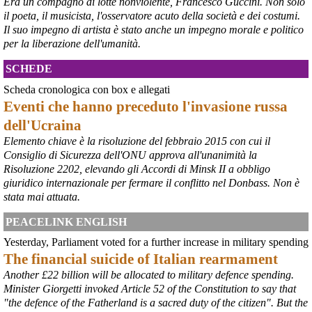
Era un compagno di lotte nonviolente, Francesco Guccini. Non solo
il poeta, il musicista, l'osservatore acuto della società e dei costumi.
Il suo impegno di artista è stato anche un impegno morale e politico
per la liberazione dell'umanità.
SCHEDE
Scheda cronologica con box e allegati
Eventi che hanno preceduto l'invasione russa
dell'Ucraina
Elemento chiave è la risoluzione del febbraio 2015 con cui il
Consiglio di Sicurezza dell'ONU approva all'unanimità la
@peacelink
 - 
6/8/2026 21:45
Risoluzione 2202, elevando gli Accordi di Minsk II a obbligo
borsaitaliana.it/borsa/notizie
giuridico internazionale per fermare il conflitto nel Donbass. Non è
Si sta ragionando su un piano B per Taranto dopo la chiusura 
dell’area a caldo dell’ILVA?
stata mai attuata.
#
ILVA
#
Taranto
PEACELINK ENGLISH
@peacelink
 - 
6/8/2026 21:41
Yesterday, Parliament voted for a further increase in military spending
cronachetarantine.it/index.php
The financial suicide of Italian rearmament
il Governo ha manifestato l’intenzione di predisporre un 
provvedimento straordinario per attenuare le conseguenze 
Another £22 billion will be allocated to military defence spending.
economiche e sociali della prevista fermata dell’area a caldo e ha 
Minister Giorgetti invoked Article 52 of the Constitution to say that
chiesto alle rappresentanze del territorio di formulare proposte 
"the defence of the Fatherland is a sacred duty of the citizen". But the
concrete per definirne i contenuti. Casartigiani valuta positivamente 