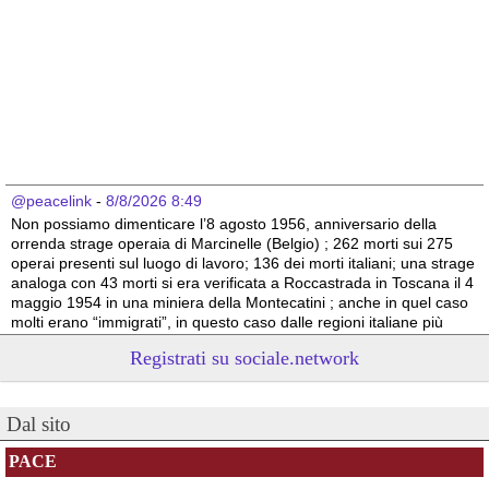
@peacelink
 - 
8/8/2026 8:49
Non possiamo dimenticare l’8 agosto 1956, anniversario della 
orrenda strage operaia di Marcinelle (Belgio) ; 262 morti sui 275 
operai presenti sul luogo di lavoro; 136 dei morti italiani; una strage 
analoga con 43 morti si era verificata a Roccastrada in Toscana il 4 
maggio 1954 in una miniera della Montecatini ; anche in quel caso 
molti erano “immigrati”, in questo caso dalle regioni italiane più 
povere.
Registrati su sociale.network
Vito Totire, portavoce RETE NAZIONALE LAVORO SICURO
#
migranti
#
lavoratori
#
Marcinelle
Dal sito
PACE