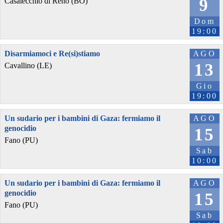
9
Casalecchio di Reno (BO)
Dom
19:00
Disarmiamoci e Re(si)stiamo
AGO
13
Cavallino (LE)
Gio
19:00
Un sudario per i bambini di Gaza: fermiamo il
AGO
genocidio
15
Fano (PU)
Sab
10:00
Un sudario per i bambini di Gaza: fermiamo il
AGO
genocidio
15
Fano (PU)
Sab