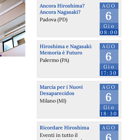
Ancora Hiroshima?
AGO
Ancora Nagasaki?
6
Padova (PD)
Gio
08:00
Hiroshima e Nagasaki:
AGO
Memoria è Futuro
6
Palermo (PA)
Gio
17:30
Marcia per i Nuovi
AGO
Desaparecidos
6
Milano (MI)
Gio
18:30
Ricordare Hiroshima
AGO
6
Eventi in tutto il