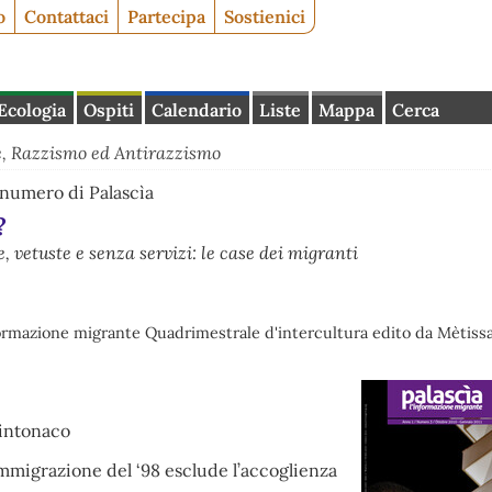
o
Contattaci
Partecipa
Sostienici
Ecologia
Ospiti
Calendario
Liste
Mappa
Cerca
, Razzismo ed Antirazzismo
o numero di Palascìa
?
te, vetuste e senza servizi: le case dei migranti
formazione migrante Quadrimestrale d'intercultura edito da Mètissa
intonaco
’immigrazione del ‘98 esclude l’accoglienza