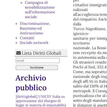
Campagna di
cittadini immigrati 
sensibilizzazione
nalizzati
sull'informazione
all’accoglienza tem
sociale
del rimpatrio. Esc
Discriminazione,
dalla
Razzismo ed
Turco-Napolitano, a
Antirazzismo
igienico-
Contatti
sanitarie per immigr
Sociale.network
territorio
nazionale. La Bossi
Lista Diritti Globali
non recepite da mo
in autonomia sulla
Gli stranieri reside
Pochi al Sud, 352.
Come, ma soprattut
Archivio
nazionale degli inqu
degli affi tti in It
pubblico
salito dal 130% al
metropoli. Il Consi
puntualizza che al n
[dirittiglobali] UNICEF Italia su
sotto degli standa
approvazione del disegno di
le distanze si asso
legge in materia di imputabilità