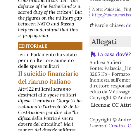
Constitution to say that "the
e da altri esecutivi europei riguardo
defence of the Fatherland is a
alla crisi di Ceuta. “La reazione dei
Note: Palascìa_l'in
sacred duty of the citizen". But
governi europei nelle ultime ore è
http://www.metiss
stata piuttosto asimmetrica. La
the figures on the military gap
maggior parte ci ha mostrato il
between NATO and Russia
Parole chiave:
do
proprio sostegno e la propria sol
help us understand that this
is propaganda.
Allegati
EDITORIALE
La casa dov'è?
Ieri il Parlamento ha votato
per un ulteriore aumento
Andrea Aufieri
delle spese militari
Fonte: Palascìa_l'
Il suicidio finanziario
3265 Kb - Formato
Inchiesta sull'emerg
del riarmo italiano
direttore responsa
Altri 22 miliardi saranno
edito da Mètissage 
destinati alle spese militari
Copyright © Andre
difesa. Il ministro Giorgetti ha
Licenza: CC Att
richiamato l'articolo 52 della
Costituzione per dire che "la
difesa della Patria è sacro
Copyright © Andre
dovere del cittadino". Ma i
Licenza:
Creative C
numeri del divario militare