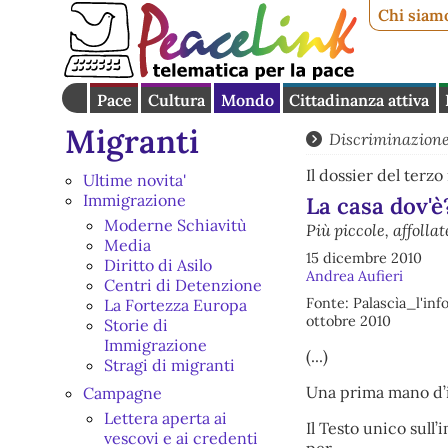
Chi siam
Pace
Cultura
Mondo
Cittadinanza attiva
Migranti
Discriminazione
Il dossier del terz
Ultime novita'
Immigrazione
La casa dov'è
Moderne Schiavitù
Più piccole, affolla
Media
15 dicembre 2010
Diritto di Asilo
Andrea Aufieri
Centri di Detenzione
Fonte: Palascìa_l'in
La Fortezza Europa
ottobre 2010
Storie di
Immigrazione
(...)
Stragi di migranti
Una prima mano d’
Campagne
Lettera aperta ai
Il Testo unico sull
vescovi e ai credenti
per