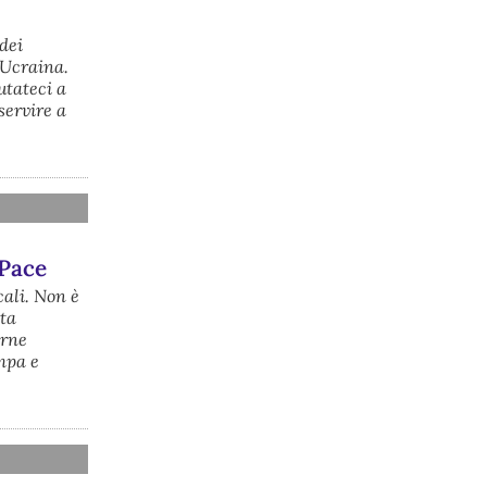
predisporre un provvedimento 
straordinario per attenuare le 
dei
conseguenze economiche e sociali 
 Ucraina.
dello stop dell’area a caldo, invitando 
utateci a
le rappresentanze del territorio a 
servire a
presentare proposte operative.
#
ILVA
#
Taranto
 Pace
cali. Non è
sta
arne
mpa e
@peacelink
 - 
6/8/2026 21:35
Ultimi cento milioni di euro per l’ex Ilva, 
poi non saranno più possibili nuovi aiuti 
di Stato. Lo ha confermato il ministro 
Adolfo Urso durante l’incontro al Mimit 