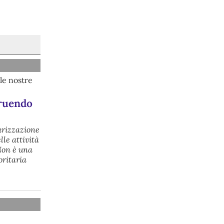
conseguenze economiche e sociali 
della prevista fermata dell’area a caldo 
e ha chiesto alle rappresentanze del 
territorio di formulare proposte 
concrete per definirne i contenuti. 
Casartigiani valuta positivamente 
questa disponibilità.
#
ILVA
#
Taranto
le nostre
truendo
tarizzazione
lle attività
 Non è una
oritaria
@peacelink
 - 
6/8/2026 21:36
giornalerossoblu.it/ex-ilva-sc
Nel tavolo convocato al Ministero delle 
Imprese e del Made in Italy, il Governo 
ha annunciato l’intenzione di 