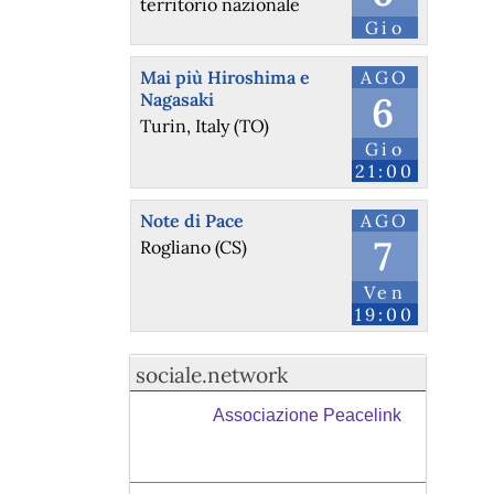
territorio nazionale
Gio
Mai più Hiroshima e
AGO
Nagasaki
6
Turin, Italy (TO)
Gio
21:00
Note di Pace
AGO
7
Rogliano (CS)
Ven
19:00
sociale.network
Associazione Peacelink