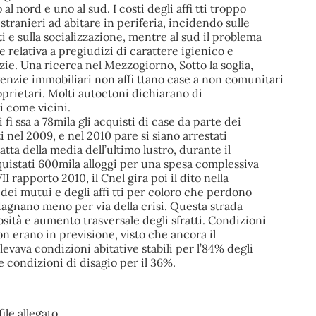
al nord e uno al sud. I costi degli affi tti troppo
 stranieri ad abitare in periferia, incidendo sulle
ti e sulla socializzazione, mentre al sud il problema
e relativa a pregiudizi di carattere igienico e
zie. Una ricerca nel Mezzogiorno, Sotto la soglia,
enzie immobiliari non affi ttano case a non comunitari
oprietari. Molti autoctoni dichiarano di
i come vicini.
fi ssa a 78mila gli acquisti di case da parte dei
i nel 2009, e nel 2010 pare si siano arrestati
atta della media dell’ultimo lustro, durante il
quistati 600mila alloggi per una spesa complessiva
II rapporto 2010, il Cnel gira poi il dito nella
 dei mutui e degli affi tti per coloro che perdono
dagnano meno per via della crisi. Questa strada
osità e aumento trasversale degli sfratti. Condizioni
on erano in previsione, visto che ancora il
levava condizioni abitative stabili per l’84% degli
e condizioni di disagio per il 36%.
ile allegato.