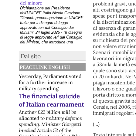
del minore
problemi gravi, uno 
Dichiarazione del Presidente
alti costringono gli
dell'UNICEF Italia Nicola Graziano
spese per i traspor
"Grande preoccupazione in UNICEF
è la discriminazion
Italia per il disegno di legge
di assenza di garan
approvato ieri dal Consiglio dei
Ministri" 24 luglio 2026 - "Il disegno
evidenzia che le ag
di legge approvato ieri dal Consiglio
su richiesta dei pr
dei Ministri, che introduce una
non volere stranier
presunzione
Scenari immobiliari 
[Diritti] Referendum
Dal sito
immigrati, in Svizzera non
lavoratori immigrat
passano le norme restrittive
a 53mila, la metà es
PEACELINK ENGLISH
(ma passano le norme pro
quale sono stati ac
esercito)
Yesterday, Parliament voted
di 70 miliardi. Nel V
Gli svizzeri
for a further increase in
piaga insostenibile
hanno bocciato l’iniziativa popolare
military spending
il lavoro o che gua
“No a una Svizzera da 10 milioni!”
promossa dall’Unione Democratica
porta diritto a mor
The financial suicide
di Centro (UDC). Il “no” ha ottenuto
di questa gravità n
of Italian rearmament
al referendum appositamente
Censis, nel 2006, ri
istituito, il 54,8% dei voti e il
Another £22 billion will be
immigrati regolari 
sostegno della&#
allocated to military defence
[dirittiglobali] La crisi di Ceuta,
(...)
Sanchez e la Meloni
spending. Minister Giorgetti
Sanchez si è lamentato in Ue della
invoked Article 52 of the
reazione avuta dal governo italiano
Testo integrale sul f