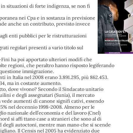
in situazioni di forte indigenza, se non fi
poranea nei Cpa e in sostanza in previsione
lude anche un contributo, previsto invece
gli enti pubblici per le ristrutturazioni
ati regolari presenti a vario titolo sul
-Fini ha poi apportato ulteriori modifi che
lte regioni, che peraltro hanno risposto legiferando
 questione immigrazione.
nti in Italia nel 2008 erano 3.891.295, più 862.453.
434, ma in costante aumento.
to, dove vivono? Secondo il Sindacato unitario
ilini e degli assegnatari (Sunia), il mercato
alia vede aumenti di canone signifi cativi, essendo
 145% nel decennio 1998-2008. Almeno per le
glio nazionale dell’economia e del lavoro (Cnel)
ord si affi ttano case a stranieri che sono al di
rd degli autoctoni, mentre man mano che si scende
ttigliano. Il Censis nel 2005 ha evidenziato due