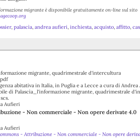
formazione migrante è disponibile gratuitamente on-line sul sito
agecoop.org
ssier
,
palascìa
,
andrea aufieri
,
inchiesta
,
acquisto
,
affitto
,
ca
informazione migrante, quadrimestrale d'intercultura
 pdf
enza abitativa in Italia, in Puglia e a Lecce a cura di Andrea 
bile di Palascìa_l'informazione migrante, quadrimestrale d'i
scs.
a Aufieri
ribuzione - Non commerciale - Non opere derivate 4.0
a Aufieri
ommons - Attribuzione - Non commerciale - Non opere deriva