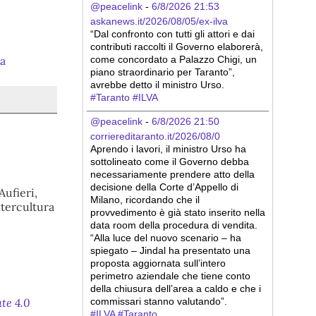
@peacelink
 - 
6/8/2026 21:53
askanews.it/2026/08/05/ex-ilva
“Dal confronto con tutti gli attori e dai 
contributi raccolti il Governo elaborerà, 
sa
come concordato a Palazzo Chigi, un 
piano straordinario per Taranto”, 
avrebbe detto il ministro Urso.
#
Taranto
#
ILVA
@peacelink
 - 
6/8/2026 21:50
corriereditaranto.it/2026/08/0
Aprendo i lavori, il ministro Urso ha 
sottolineato come il Governo debba 
necessariamente prendere atto della 
decisione della Corte d’Appello di 
Aufieri,
Milano, ricordando che il 
ntercultura
provvedimento è già stato inserito nella 
data room della procedura di vendita. 
“Alla luce del nuovo scenario – ha 
spiegato – Jindal ha presentato una 
proposta aggiornata sull’intero 
perimetro aziendale che tiene conto 
della chiusura dell’area a caldo e che i 
commissari stanno valutando”.
te 4.0
#
ILVA
#
Taranto