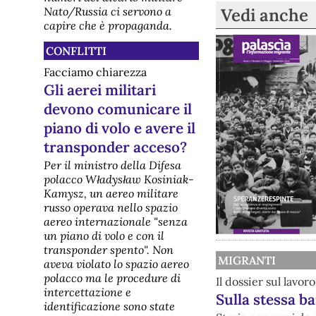
Vedi anche
Nato/Russia ci servono a
capire che è propaganda.
CONFLITTI
Facciamo chiarezza
Gli aerei militari
devono comunicare il
piano di volo e avere il
transponder acceso?
Per il ministro della Difesa
polacco Władysław Kosiniak-
Kamysz, un aereo militare
russo operava nello spazio
aereo internazionale "senza
un piano di volo e con il
transponder spento". Non
MIGRANTI
aveva violato lo spazio aereo
polacco ma le procedure di
Il dossier sul lavo
intercettazione e
Sulla stessa b
identificazione sono state