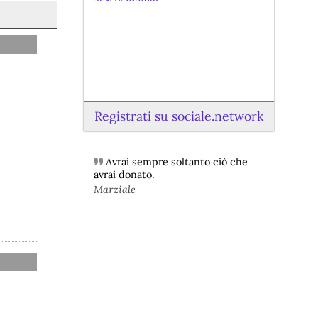
Registrati su sociale.network
Avrai sempre soltanto ciò che
@peacelink
 - 
6/8/2026 21:45
avrai donato.
borsaitaliana.it/borsa/notizie
Marziale
Si sta ragionando su un piano B per 
Taranto dopo la chiusura dell’area a 
caldo dell’ILVA?
#
ILVA
#
Taranto
@peacelink
 - 
6/8/2026 21:41
cronachetarantine.it/index.php
il Governo ha manifestato l’intenzione 
di predisporre un provvedimento 
straordinario per attenuare le 