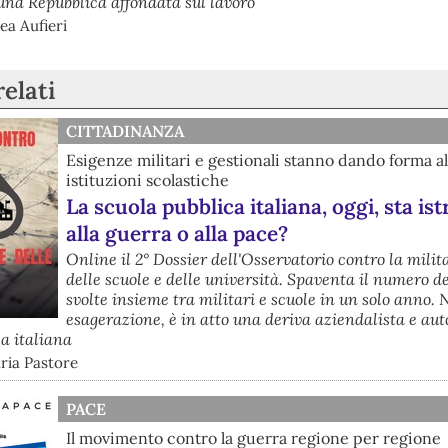
una Repubblica affondata sul lavoro
ea Aufieri
relati
CITTADINANZA
Esigenze militari e gestionali stanno dando forma al
istituzioni scolastiche
La scuola pubblica italiana, oggi, sta is
alla guerra o alla pace?
Online il 2° Dossier dell'Osservatorio contro la mili
delle scuole e delle università. Spaventa il numero de
svolte insieme tra militari e scuole in un solo anno.
esagerazione, è in atto una deriva aziendalista e aut
ca italiana
ria Pastore
PACE
Il movimento contro la guerra regione per regione