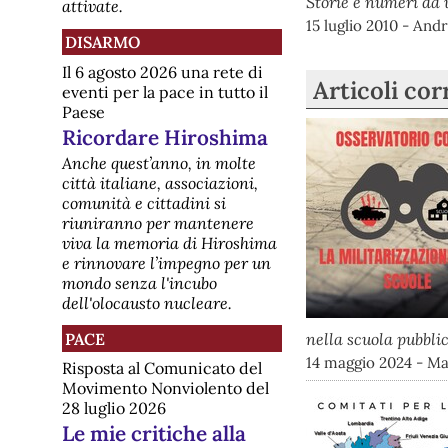
Storie e numeri da 
attivate.
15 luglio 2010 - Andr
DISARMO
Il 6 agosto 2026 una rete di
Articoli cor
eventi per la pace in tutto il
Paese
Ricordare Hiroshima
Anche quest’anno, in molte
città italiane, associazioni,
comunità e cittadini si
riuniranno per mantenere
viva la memoria di Hiroshima
e rinnovare l’impegno per un
mondo senza l'incubo
dell'olocausto nucleare.
nella scuola pubbli
PACE
14 maggio 2024 - Ma
Risposta al Comunicato del
Movimento Nonviolento del
28 luglio 2026
Le mie critiche alla