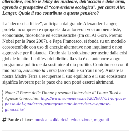
alternative, contro le lobby del nucleare, dell’acciaio e delle armi,
aprendo a prospettive di “conversione ecologica”, per citare Alex
Langer. Quale il suo contributo a questo pensiero?
La “decrescita felice”, anticipata dal grande Alexander Langer,
profeta incompreso e riproposta da autorevoli voci ambientaliste,
economiste, filosofiche ed ecclesiastiche (fra cui Al Gore, Premio
Nobel per la Pace 2007), e Papa Francesco, si fonda su un modello
ecosostenibile con uso di energie alternative non inquinanti e non
aggressive per il pianeta. Credo sia la soluzione per uscire dalla crisi
globale in atto. La difesa del diritto alla vita è da anteporre a ogni
programma politico e da sostituire al dio profitto. Contribuisco con il
mio brano,
Salviamo la Terra
(ascoltabile su YouTube). Aiutare la
nostra Madre Terra a recuperare il suo equilibrio e il suo ecosistema
significa lavorare per la pace che non potrà esserci altrimenti.
Note: Il Paese delle Donne presenta l'intervista di Laura Tussi a
Agnese Ginocchio:
http://www.womenews.net/2020/07/31/la-pace-
passa-dal-quaderno-pentagrammato-intervista-a-agnese-
ginocchio/
Parole chiave:
musica
,
solidarietà
,
educazione
,
migranti