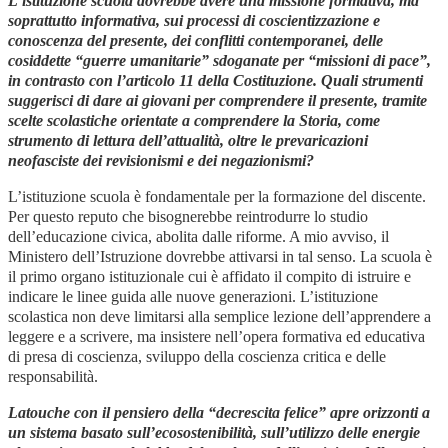
L’istituzione scuola dovrebbe avere una missione formativa, ma
soprattutto informativa, sui processi di coscientizzazione e
conoscenza del presente, dei conflitti contemporanei, delle
cosiddette “guerre umanitarie” sdoganate per “missioni di pace”,
in contrasto con l’articolo 11 della Costituzione. Quali strumenti
suggerisci di dare ai giovani per comprendere il presente, tramite
scelte scolastiche orientate a comprendere la Storia, come
strumento di lettura dell’attualità, oltre le prevaricazioni
neofasciste dei revisionismi e dei negazionismi?
L’istituzione scuola è fondamentale per la formazione del discente.
Per questo reputo che bisognerebbe reintrodurre lo studio
dell’educazione civica, abolita dalle riforme. A mio avviso, il
Ministero dell’Istruzione dovrebbe attivarsi in tal senso. La scuola è
il primo organo istituzionale cui è affidato il compito di istruire e
indicare le linee guida alle nuove generazioni. L’istituzione
scolastica non deve limitarsi alla semplice lezione dell’apprendere a
leggere e a scrivere, ma insistere nell’opera formativa ed educativa
di presa di coscienza, sviluppo della coscienza critica e delle
responsabilità.
Latouche con il pensiero della “decrescita felice” apre orizzonti a
un sistema basato sull’ecosostenibilità, sull’utilizzo delle energie