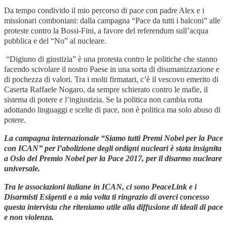
Da tempo condivido il mio percorso di pace con padre Alex e i
missionari comboniani: dalla campagna “Pace da tutti i balconi” alle
proteste contro la Bossi-Fini, a favore del referendum sull’acqua
pubblica e del “No” al nucleare.
“Digiuno di giustizia” è una protesta contro le politiche che stanno
facendo scivolare il nostro Paese in una sorta di disumanizzazione e
di pochezza di valori. Tra i molti firmatari, c’è il vescovo emerito di
Caserta Raffaele Nogaro, da sempre schierato contro le mafie, il
sistema di potere e l’ingiustizia. Se la politica non cambia rotta
adottando linguaggi e scelte di pace, non è politica ma solo abuso di
potere.
La campagna internazionale “Siamo tutti Premi Nobel per la Pace
con ICAN” per l’abolizione degli ordigni nucleari è stata insignita
a Oslo del Premio Nobel per la Pace 2017, per il disarmo nucleare
universale.
Tra le associazioni italiane in ICAN, ci sono PeaceLink e i
Disarmisti Esigenti e a mia volta ti ringrazio di averci concesso
questa intervista che riteniamo utile alla diffusione di ideali di pace
e non violenza.