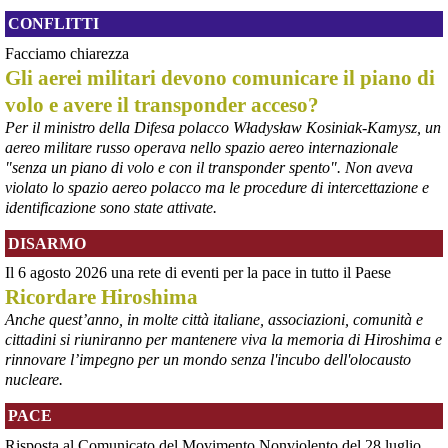
#
armi
#
disarmo
#
pcknews
#
pace
CONFLITTI
Facciamo chiarezza
Gli aerei militari devono comunicare il piano di
volo e avere il transponder acceso?
Per il ministro della Difesa polacco Władysław Kosiniak-Kamysz, un
aereo militare russo operava nello spazio aereo internazionale
"senza un piano di volo e con il transponder spento". Non aveva
violato lo spazio aereo polacco ma le procedure di intercettazione e
identificazione sono state attivate.
DISARMO
@peacelink
 - 
6/8/2026 7:50
Il 6 agosto 2026 una rete di eventi per la pace in tutto il Paese
retepacedisarmo.org/2026/missi
Il Parlamento è stato tenuto praticamente all’oscuro del 
Ricordare Hiroshima
dispiegamento di uomini e mezzi verso il regno saudita e in un 
Anche quest’anno, in molte città italiane, associazioni, comunità e
contesto di conflitto aperto nella regione.
cittadini si riuniranno per mantenere viva la memoria di Hiroshima e
#
disarmo
#
noguerra
#
pcknews
rinnovare l’impegno per un mondo senza l'incubo dell'olocausto
nucleare.
PACE
Risposta al Comunicato del Movimento Nonviolento del 28 luglio