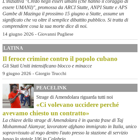
L'iniziativa "Credo negli esseri umani (che hanno il coraggio di
essere UMANI)", promossa da ARCI Statte, ANPI Statte e APS
Gambe di Mazinga il prossimo 15 giugno a Statte, assume un
significato che va oltre il semplice dibattito pubblico. Si tratta di
comprendere cosa la sua morte dice di noi.
14 giugno 2026 - Giovanni Pugliese
LATINA
Il feroce crimine contro il popolo cubano
Gli Stati Uniti intensificano blocco e minacce
9 giugno 2026 - Giorgio Trucchi
PEACELINK
Strage di Amendolara riguarda tutti noi
«Ci volevano uccidere perché
avevamo chiesto un contratto»
La chiave della strage di Amendolara è in questa frase di Taj
Mohammad Alamyar, lavoratore afghano immigrato in Italia, unico
sopravvissuto al rogo dentro l'auto presso la stazione di servizio
lungo la statale 106 in Calabria.