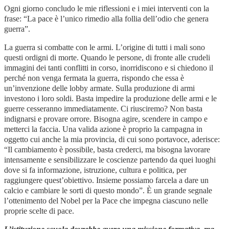
Ogni giorno concludo le mie riflessioni e i miei interventi con la
frase: “La pace è l’unico rimedio alla follia dell’odio che genera
guerra”.
La guerra si combatte con le armi. L’origine di tutti i mali sono
questi ordigni di morte. Quando le persone, di fronte alle crudeli
immagini dei tanti conflitti in corso, inorridiscono e si chiedono il
perché non venga fermata la guerra, rispondo che essa è
un’invenzione delle lobby armate. Sulla produzione di armi
investono i loro soldi. Basta impedire la produzione delle armi e le
guerre cesseranno immediatamente. Ci riusciremo? Non basta
indignarsi e provare orrore. Bisogna agire, scendere in campo e
metterci la faccia. Una valida azione è proprio la campagna in
oggetto cui anche la mia provincia, di cui sono portavoce, aderisce:
“Il cambiamento è possibile, basta crederci, ma bisogna lavorare
intensamente e sensibilizzare le coscienze partendo da quei luoghi
dove si fa informazione, istruzione, cultura e politica, per
raggiungere quest’obiettivo. Insieme possiamo farcela a dare un
calcio e cambiare le sorti di questo mondo”. È un grande segnale
l’ottenimento del Nobel per la Pace che impegna ciascuno nelle
proprie scelte di pace.