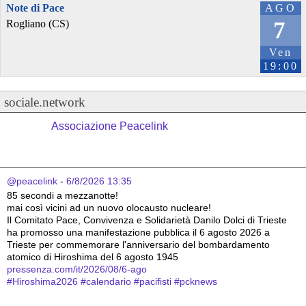
Note di Pace
AGO
7
Rogliano (CS)
Ven
19:00
sociale.network
Associazione Peacelink
@peacelink
 - 
6/8/2026 13:35
85 secondi a mezzanotte!
mai così vicini ad un nuovo olocausto nucleare!
Il Comitato Pace, Convivenza e Solidarietà Danilo Dolci di Trieste 
ha promosso una manifestazione pubblica il 6 agosto 2026 a 
Trieste per commemorare l'anniversario del bombardamento 
atomico di Hiroshima del 6 agosto 1945
pressenza.com/it/2026/08/6-ago
#
Hiroshima2026
#
calendario
#
pacifisti
#
pcknews