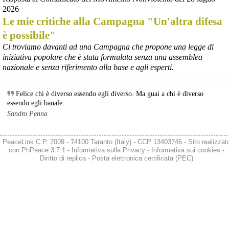
2026
Le mie critiche alla Campagna "Un'altra difesa
è possibile"
Ci troviamo davanti ad una Campagna che propone una legge di
iniziativa popolare che è stata formulata senza una assemblea
nazionale e senza riferimento alla base e agli esperti.
@peacelink
 - 
6/8/2026 5:38
ilmanifesto.it/guerra-a-debito
Ieri il parlamento ha approvato le risoluzioni della maggioranza che 
Felice chi è diverso essendo egli diverso. Ma guai a chi è diverso
impegnano il governo ad avviare le procedure per chiedere 
essendo egli banale.
all’Unione europea di attivare la clausola di salvaguardia nazionale 
Sandro Penna
per lo scostamento di bilancio. Si tratta, in un triennio, dello 0,6% 
del Pil per investimenti in transizione energetica e dello 0,9% in 
materia di spese militari. In totale si parla di circa 36 miliardi, 14 per 
PeaceLink C.P. 2009 - 74100 Taranto (Italy) - CCP 13403746 - Sito realizzat
l’energia e 22 per la difesa da qui al 2028. 
con
PhPeace 3.7.1
-
Informativa sulla Privacy
-
Informativa sui cookies
-
#
spesemilitari
Diritto di replica
-
Posta elettronica certificata (PEC)