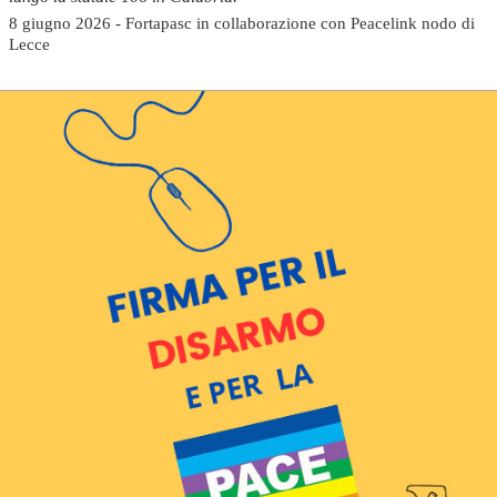
8 giugno 2026 - Fortapasc in collaborazione con Peacelink nodo di
Lecce