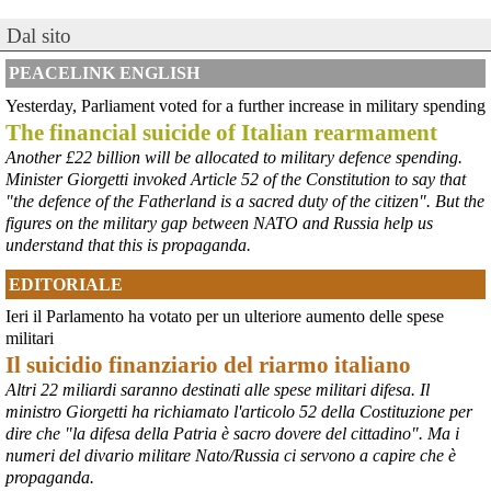
#
Hannover
: la città offre un programma particolarmente ricco e 
articolato. La commemorazione ufficiale è iniziata alle 8:00 con una 
Dal sito
cerimonia presso la Aegidienkirche , seguita da una meditazione 
sonora e da una funzione multireligiosa per la pace nel pomeriggio. 
PEACELINK ENGLISH
In serata, la città ospiterà proiezioni di documentari al Neues 
Yesterday, Parliament voted for a further increase in military spending
Rathaus e, alle 22:00, un suggestivo momento di ricordo con il 
The financial suicide of Italian rearmament
lancio di lanterne di carta sullo stagno Maschteich.
#
Hiroshima2026
#
Germania
Another £22 billion will be allocated to military defence spending.
Minister Giorgetti invoked Article 52 of the Constitution to say that
@peacelink
 - 
6/8/2026 8:42
"the defence of the Fatherland is a sacred duty of the citizen". But the
In Germania le commemorazioni dell'81° anniversario di Hiroshima 
figures on the military gap between NATO and Russia help us
sono numerose e capillari, coinvolgendo grandi città e piccole 
understand that this is propaganda.
comunità. 
#
Hiroshima2026
#
Germania
EDITORIALE
@peacelink
 - 
6/8/2026 7:55
Ieri il Parlamento ha votato per un ulteriore aumento delle spese
lanazione.it/massa-carrara/cro
militari
La proposta di un osservatorio sui traffici di armi nel porto di Marina 
Il suicidio finanziario del riarmo italiano
di Carrara organizzato dall’Accademia della Pace e raccolta dalla 
sindaca Serena Arrighi.
Altri 22 miliardi saranno destinati alle spese militari difesa. Il
Linda Maggiori, nel ricostruire l’inchiesta che ha fatto per 
ministro Giorgetti ha richiamato l'articolo 52 della Costituzione per
AltrEconomia sull’attività di carico e scarico di armi in diversi porti 
dire che "la difesa della Patria è sacro dovere del cittadino". Ma i
tra cui quello di Marina di Carrara, ha sottolineato la resistenza da 
numeri del divario militare Nato/Russia ci servono a capire che è
parte delle istituzioni competenti a fornire le informazioni 
propaganda.
indispensabili.