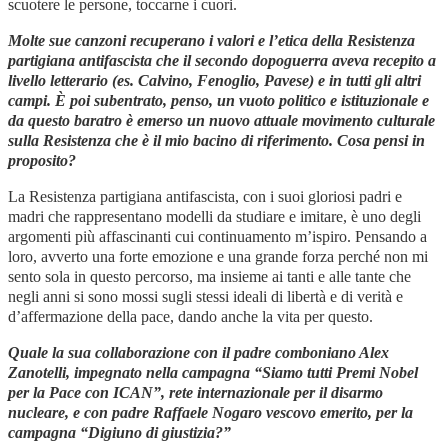
scuotere le persone, toccarne i cuori.
Molte sue canzoni recuperano i valori e l’etica della Resistenza
partigiana antifascista che il secondo dopoguerra aveva recepito a
livello letterario (es. Calvino, Fenoglio, Pavese) e in tutti gli altri
campi. È poi subentrato, penso, un vuoto politico e istituzionale e
da questo baratro è emerso un nuovo attuale movimento culturale
sulla Resistenza che è il mio bacino di riferimento. Cosa pensi in
proposito?
La Resistenza partigiana antifascista, con i suoi gloriosi padri e
madri che rappresentano modelli da studiare e imitare, è uno degli
argomenti più affascinanti cui continuamento m’ispiro. Pensando a
loro, avverto una forte emozione e una grande forza perché non mi
sento sola in questo percorso, ma insieme ai tanti e alle tante che
negli anni si sono mossi sugli stessi ideali di libertà e di verità e
d’affermazione della pace, dando anche la vita per questo.
Quale la sua collaborazione con il padre comboniano Alex
Zanotelli, impegnato nella campagna “Siamo tutti Premi Nobel
per la Pace con ICAN”, rete internazionale per il disarmo
nucleare, e con padre Raffaele Nogaro vescovo emerito, per la
campagna “Digiuno di giustizia?”