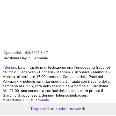
@peacelink
 - 
6/8/2026 8:47
Hiroshima Day in Germania 
#
Berlino
. La principale manifestazione, una kundgebung (raduno) 
dal titolo "Gedenken - Erinnern - Mahnen" (Ricordare - Memoria - 
Monito), si terrà alle 17:00 presso la Campana della Pace nel 
Volkspark Friedrichshain . La giornata è iniziata con il suono della 
campana alle 8:15, l'ora dello sgancio della bomba su Hiroshima. 
Alle 21:00, una cerimonia con luci della pace si terrà presso il 
Giardino Giapponese a Berlino-Hohenschönhausen.
#
Hiroshima2026
#
Germania
Registrati su sociale.network
@peacelink
 - 
6/8/2026 8:44
Hiroshima Day in Germania 