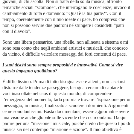
giovani, di chi ascolta. Non si tratta della solita musica; affronto
tematiche sociali “scomode”, che interrogano le coscienze; invoco il
cambiamento di rotta e domando: “Qual è la tua parte?”. Con il
tempo, coerentemente con il mio ideale di pace, ho compreso che
non si possono servire due padroni né stringere i cosiddetti “patti
con il diavolo”.
Sono una libera pensatrice, una ribelle, non allineata a sistema e mi
sono resa conto che negli ambienti artistici e musicali, che conosco
da vicino, è difficile veicolare messaggi dai forti contenuti di pace.
I suoi dischi sono sempre propositivi e innovativi. Come si vive
questo impegno quotidiano?
È difficilissimo. Prima di tutto bisogna essere attenti, non lasciarsi
distrarre dalle tendenze passeggere; bisogna cercare di captare le
voci inascoltate nel caos di questo mondo; di comprendere
l’emergenza del momento, farla propria e trovare l’ispirazione per un
messaggio, in musica, finalizzato a scuotere i dormienti. Argomenti
ce ne sono tantissimi. Basta documentarsi, essere aggiornati e avere
una visione anche globale sulle vicende che ci circondano. Da qui
partire per una “missione” musicale, poiché credo che questo tipo di
musica sia nel contempo “missione e azione”. Il mio obiettivo è