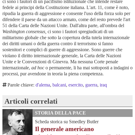
ci sono i fautori di un pacifismo istituzionale che intende restare
fedele ai principi della Costituzione italiana. L'art. 11, come è noto,
ripudia la guerra di aggressione e consente l'uso della forza solo per
difendere il paese da un attacco armato, come del resto prevede l'art
51 della Carta delle Nazioni Unite. Dall'altra parte, all'ombra del
Washington consensus,
ci sono i fautori spregiudicati di un
militarismo globale che sotto la copertura della tutela internazionale
dei diritti umani o della guerra contro il terrorismo si fanno
sostenitori e complici di guerre di aggressione. Sono guerre che
violano il diritto internazionale generale, la Carta delle Nazioni
Unite e le Convenzioni di Ginevra. Ma nessuna Corte penale
internazionale,
ad hoc
o permanente, li ha mai sottoposti a indagini o
processi, pur avendone in teoria la piena competenza.
Parole chiave:
d'alema
,
balcani
,
esercito
,
guerra
,
iraq
Articoli correlati
STORIA DELLA PACE
Scheda storica su Smedley Butler
Il generale americano