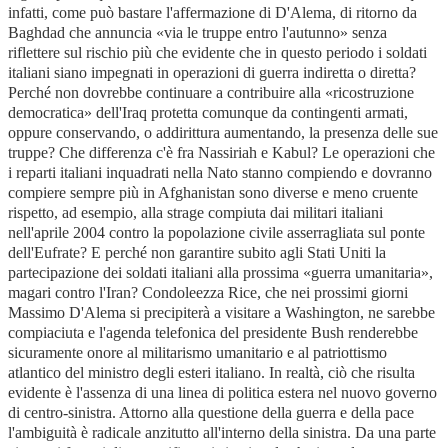
infatti, come può bastare l'affermazione di D'Alema, di ritorno da
Baghdad che annuncia «via le truppe entro l'autunno» senza
riflettere sul rischio più che evidente che in questo periodo i soldati
italiani siano impegnati in operazioni di guerra indiretta o diretta?
Perché non dovrebbe continuare a contribuire alla «ricostruzione
democratica» dell'Iraq protetta comunque da contingenti armati,
oppure conservando, o addirittura aumentando, la presenza delle sue
truppe? Che differenza c'è fra Nassiriah e Kabul? Le operazioni che
i reparti italiani inquadrati nella Nato stanno compiendo e dovranno
compiere sempre più in Afghanistan sono diverse e meno cruente
rispetto, ad esempio, alla strage compiuta dai militari italiani
nell'aprile 2004 contro la popolazione civile asserragliata sul ponte
dell'Eufrate? E perché non garantire subito agli Stati Uniti la
partecipazione dei soldati italiani alla prossima «guerra umanitaria»,
magari contro l'Iran? Condoleezza Rice, che nei prossimi giorni
Massimo D'Alema si precipiterà a visitare a Washington, ne sarebbe
compiaciuta e l'agenda telefonica del presidente Bush renderebbe
sicuramente onore al militarismo umanitario e al patriottismo
atlantico del ministro degli esteri italiano. In realtà, ciò che risulta
evidente è l'assenza di una linea di politica estera nel nuovo governo
di centro-sinistra. Attorno alla questione della guerra e della pace
l'ambiguità è radicale anzitutto all'interno della sinistra. Da una parte