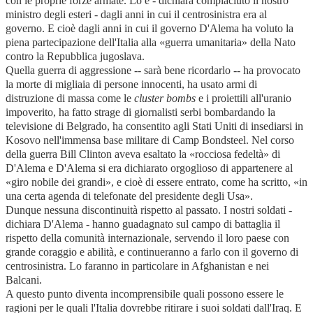
con le proprie forze armate. Lo è - dichiara compiaciuto il nostro
ministro degli esteri - dagli anni in cui il centrosinistra era al
governo. E cioè dagli anni in cui il governo D'Alema ha voluto la
piena partecipazione dell'Italia alla «guerra umanitaria» della Nato
contro la Repubblica jugoslava.
Quella guerra di aggressione -- sarà bene ricordarlo -- ha provocato
la morte di migliaia di persone innocenti, ha usato armi di
distruzione di massa come le
cluster bombs
e i proiettili all'uranio
impoverito, ha fatto strage di giornalisti serbi bombardando la
televisione di Belgrado, ha consentito agli Stati Uniti di insediarsi in
Kosovo nell'immensa base militare di Camp Bondsteel. Nel corso
della guerra Bill Clinton aveva esaltato la «rocciosa fedeltà» di
D'Alema e D'Alema si era dichiarato orgoglioso di appartenere al
«giro nobile dei grandi», e cioè di essere entrato, come ha scritto, «in
una certa agenda di telefonate del presidente degli Usa».
Dunque nessuna discontinuità rispetto al passato. I nostri soldati -
dichiara D'Alema - hanno guadagnato sul campo di battaglia il
rispetto della comunità internazionale, servendo il loro paese con
grande coraggio e abilità, e continueranno a farlo con il governo di
centrosinistra. Lo faranno in particolare in Afghanistan e nei
Balcani.
A questo punto diventa incomprensibile quali possono essere le
ragioni per le quali l'Italia dovrebbe ritirare i suoi soldati dall'Iraq. E