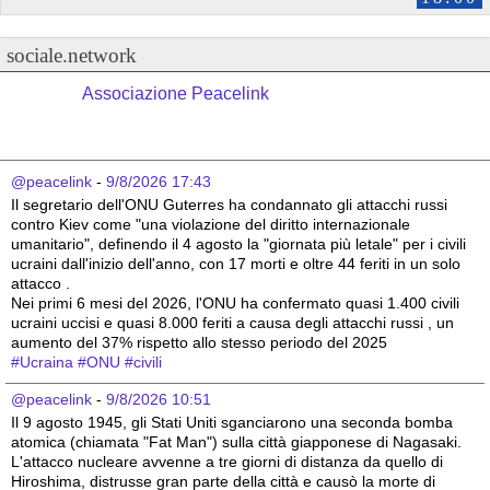
sociale.network
Associazione Peacelink
@peacelink
 - 
9/8/2026 17:43
Il segretario dell'ONU Guterres ha condannato gli attacchi russi 
contro Kiev come "una violazione del diritto internazionale 
umanitario", definendo il 4 agosto la "giornata più letale" per i civili 
ucraini dall'inizio dell'anno, con 17 morti e oltre 44 feriti in un solo 
attacco .
Nei primi 6 mesi del 2026, l'ONU ha confermato quasi 1.400 civili 
ucraini uccisi e quasi 8.000 feriti a causa degli attacchi russi , un 
aumento del 37% rispetto allo stesso periodo del 2025 
#
Ucraina
#
ONU
#
civili
@peacelink
 - 
9/8/2026 10:51
Il 9 agosto 1945, gli Stati Uniti sganciarono una seconda bomba 
atomica (chiamata "Fat Man") sulla città giapponese di Nagasaki. 
L'attacco nucleare avvenne a tre giorni di distanza da quello di 
Hiroshima, distrusse gran parte della città e causò la morte di 