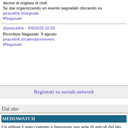
decine di migliaia di civili.
Se stai organizzando un evento segnalalo cliccando su 
peacelink.it/segnala
#
Nagasaki
@peacelink
 - 
9/8/2026 10:50
Ricordare Nagasaki: 9 agosto 
peacelink.it/calendario/event.
#
Nagasaki
Registrati su sociale.network
Dal sito
@peacelink
 - 
9/8/2026 10:48
Oggi, 9 agosto, si celebra la Giornata internazionale dei popoli 
MEDIAWATCH
indigeni, istituita dall'ONU nel 1994 per valorizzare il contributo 
Un editore è stato costretto a rimuovere una serie di articoli dal sito