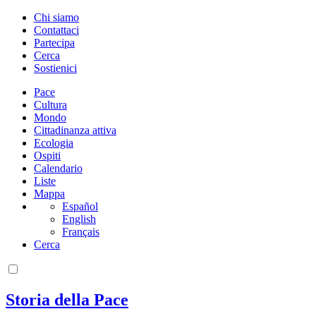
Chi siamo
Contattaci
Partecipa
Cerca
Sostienici
Pace
Cultura
Mondo
Cittadinanza attiva
Ecologia
Ospiti
Calendario
Liste
Mappa
Español
English
Français
Cerca
Storia della Pace