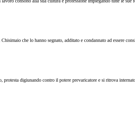
un lavoro consono alla sua cultura e professione impiegando tutte le sue f
di Chisimaio che lo hanno segnato, additato e condannato ad essere cons
, protesta digiunando contro il potere prevaricatore e si ritrova interna