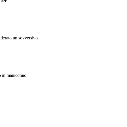
orze.
iderato un sovversivo.
to in manicomio.