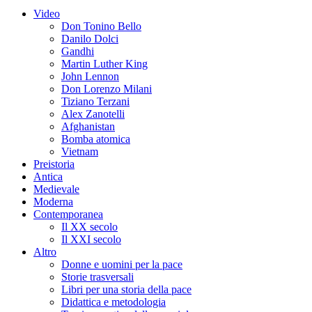
Video
Don Tonino Bello
Danilo Dolci
Gandhi
Martin Luther King
John Lennon
Don Lorenzo Milani
Tiziano Terzani
Alex Zanotelli
Afghanistan
Bomba atomica
Vietnam
Preistoria
Antica
Medievale
Moderna
Contemporanea
Il XX secolo
Il XXI secolo
Altro
Donne e uomini per la pace
Storie trasversali
Libri per una storia della pace
Didattica e metodologia