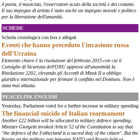
il poeta, il musicista, l'osservatore acuto della società e dei costumi.
Il suo impegno di artista è stato anche un impegno morale e politico
per la liberazione dell'umanità.
SCHEDE
Scheda cronologica con box e allegati
Eventi che hanno preceduto l'invasione russa
dell'Ucraina
Elemento chiave è la risoluzione del febbraio 2015 con cui il
Consiglio di Sicurezza dell'ONU approva all'unanimità la
Risoluzione 2202, elevando gli Accordi di Minsk II a obbligo
giuridico internazionale per fermare il conflitto nel Donbass. Non è
stata mai attuata.
PEACELINK ENGLISH
Yesterday, Parliament voted for a further increase in military spending
The financial suicide of Italian rearmament
Another £22 billion will be allocated to military defence spending.
@peacelink
 - 
8/8/2026 9:16
Minister Giorgetti invoked Article 52 of the Constitution to say that
L'OPAC SBN (Online Public Access Catalogue del Servizio 
"the defence of the Fatherland is a sacred duty of the citizen". But the
Bibliotecario Nazionale) è il catalogo collettivo che raccoglie il 
figures on the military gap between NATO and Russia help us