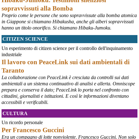
A Supino, in provincia di Frosinone, al centro di AssopacePalestina 
"Bab el Sham" (la  porta del sole), dal 16 al 23 agosto 2026, 60 
sopravvissuti alla Bomba
studentesse e studenti di Gaza, che hanno avuto scholarship da 
Proprio come le persone che sono sopravvissute alla bomba atomica
diverse Universita' italiane, si incontreranno per conoscersi, 
in Giappone si chiamano Hibakusha, anche gli alberi sopravvissuti
scambiare idee, essere di reciproco aiuto, per condividere la loro 
hanno un titolo onorifico. Si chiamano Hibaku-Jumoku.
situazione, i bisogni e le necessita'.
#
dirittiglobali
#
Palestina
CITIZEN SCIENCE
@peacelink
 - 
9/8/2026 10:43
Un esperimento di citizen science per il controllo dell'inquinamento
Ivrea, 232° Presidio per la Pace di Sabato 8° agosto 2026 - Report 
industriale
fotografico
Il lavoro con PeaceLink sui dati ambientali di
#
pace
#
pcknews
#
Ivrea
Taranto
La collaborazione con PeaceLink è cresciuta da controlli sui dati
ambientali a un sistema continuativo di analisi e allerta. Omniscope
prepara e conserva il dato; PeaceLink lo porta nel confronto con
cittadini, giornalisti e istituzioni. E così le informazioni diventano
accessibili e verificabili.
CULTURA
Un ricordo personale
Per Francesco Guccini
Era un compagno di lotte nonviolente, Francesco Guccini. Non solo