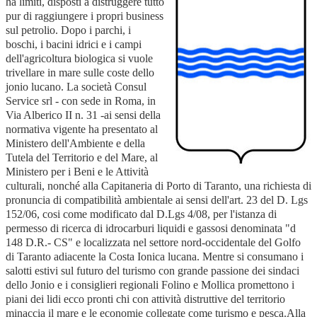
ha limiti, disposti a distruggere tutto
pur di raggiungere i propri business
sul petrolio. Dopo i parchi, i
boschi, i bacini idrici e i campi
dell'agricoltura biologica si vuole
trivellare in mare sulle coste dello
jonio lucano. La società Consul
Service srl - con sede in Roma, in
Via Alberico II n. 31 -ai sensi della
normativa vigente ha presentato al
Ministero dell'Ambiente e della
Tutela del Territorio e del Mare, al
Ministero per i Beni e le Attività
culturali, nonché alla Capitaneria di Porto di Taranto, una richiesta di
pronuncia di compatibilità ambientale ai sensi dell'art. 23 del D. Lgs
152/06, cosi come modificato dal D.Lgs 4/08, per l'istanza di
permesso di ricerca di idrocarburi liquidi e gassosi denominata "d
148 D.R.- CS" e localizzata nel settore nord-occidentale del Golfo
di Taranto adiacente la Costa Ionica lucana. Mentre si consumano i
salotti estivi sul futuro del turismo con grande passione dei sindaci
dello Jonio e i consiglieri regionali Folino e Mollica promettono i
piani dei lidi ecco pronti chi con attività distruttive del territorio
minaccia il mare e le economie collegate come turismo e pesca.Alla