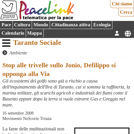
Chi siamo
Cerca
Pace
Cultura
Mondo
Cittadinanza attiva
Ecologia
Calendario
Mappa
Taranto Sociale
Ambiente
Stop alle trivelle sullo Jonio, Defilippo si
opponga alla Via
Gli ecosistemi del golfo sono già a rischio a causa
dell'inquinamento dell'Ilva di Taranto, cui si somma la raffineria, la
marina militare, gli scarichi agricoli e industriali dei fiumi come il
Basento eppure dopo la terra si vuole estrarre Gas e Greggio nel
mare.
16 settembre 2008
Movimento NoScorie Trisaia
La fame delle multinazionali non