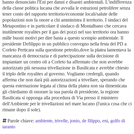
hanno denunciato l'Eni per danni e disastri ambientali. L'indifferenza
della classe politica lucana che avvalla le estrazioni petrolifere senza
tener conto del rapporto territorio/economie locali/salute delle
popolazioni non fa onore a chi amministra il territorio. I sindaci del
Metapontino e in particolare il sindaco di Montalbano che cercava
inutilmente royalites per il gas dei pozzi nel suo territorio ora hanno
mille buoni motivi per dire basta a questo scempio ambientale. Il
presidente Defilippo in un pubblico convegno nella festa del PD a
Corleto Perticara sulla questione petrolio,dove la platea lamentava la
mancanza di democrazia e di partecipazione sulla decisione di
impiantare un centro oli a Corleto ha affermato che non avrebbe
autorizzato più nessuna trivellazione in Basilicata e avrebbe chiesto
il triplo delle royalites al governo. Vogliamo credergli, quando
afferma che non darà più autorizzazioni a trivellare, sperando che
questa esternazione legata al clima della platea non sia dimenticata
gli chiediamo di onorare la sua parola di presidente, la regione
Basilicata si opponga alla procedura di Via presso il ministero
dell'Ambiente per le trivellazioni nel mare lucano (l'unica cosa che ci
rimane dopo il sole).
Parole chiave:
ambiente
,
trivelle
,
jonio
,
de filippo
,
eni
,
golfo di
taranto