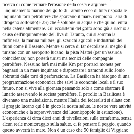
ricerca di come fermare l'erosione della costa e arginare
l'inquinamento marino del golfo di Taranto ecco di tutta risposta le
inquinanti torri petrolifere che sporcano il mare, riempiono l'aria di
idrogeno solforato(H2S) che è solubile in acqua e che quindi entra
nella catena alimentare. Gli ecosistemi del golfo sono già a rischio a
causa dell'inquinamento dell'Ilva di Taranto, cui si somma la
raffineria, la marina militare, gli scarichi agricoli e industriali dei
fiumi come il Basento. Mentre si cerca di far decollare al meglio il
turismo con un aeroporto lucano, la pista Mattei (per un'assurda
coincidenza) non porterà turisti ma tecnici delle compagnie
petrolifere. Nessuno farà mai mille Km per portarci moneta per
bagnarsi in un mare inquinato e disprezzare i tramonti sullo Jonio
abbruttiti dalle torri di perforazione. La Basilicata ha bisogno di una
programmazione economica che salvi le economie locali e il suo
futuro, non si vive alla giornata pensando solo a come sbarcare il
lunario asservendo le società petrolifere. Il petrolio in Basilicata è
diventato una maledizione, mentre l'Italia dei federalisti si allatta con
il greggio lucano qui è in gioco la nostra salute, le nostre vere attività
economiche e la sopravvivenza dei lucani(popolo in estinzione).
L'esperienza di circa dieci anni di trivellazioni sulla terraferma, senza
alcun reale monitoraggio sulla salute, ci fa pensare il peggio, quando
questo avverrà in mare. Non è un caso che 50 famiglie di Viggiano