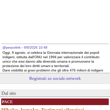
@peacelink
 - 
9/8/2026 10:48
Oggi, 9 agosto, si celebra la Giornata internazionale dei popoli 
indigeni, istituita dall'ONU nel 1994 per valorizzare il contributo 
unico che essi danno alla diversità umana e promuovere la 
protezione dei loro diritti umani e territoriali.
Dare visibilità ai gravi problemi che gli oltre 476 milioni di indigeni 
devono affrontare a causa delle azioni predatorie altrui è 
Registrati su sociale.network
necessario per il loro futuro. 
Survival International info@survival.it
#
dirittiglobali
#
dirittiumani
Dal sito
@peacelink
 - 
9/8/2026 10:46
Da Luisa Morgantini, presidente di AssopacePalestina (per contatti: 
PACE
lmorgantiniassopace@gmail.com)
Hibaku-Jumoku. Testimoni silenziosi