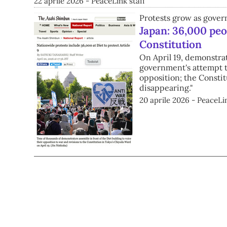
22 aprile 2026 - PeaceLink staff
Protests grow as gove
Japan: 36,000 peop
Constitution
On April 19, demonstrat
government's attempt to
opposition; the Constit
disappearing."
20 aprile 2026 - PeaceLin