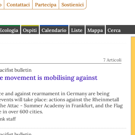
o
Contattaci
Partecipa
Sostienici
Ecologia
Ospiti
Calendario
Liste
Mappa
Cerca
7 Articoli
acifist bulletin
 movement is mobilising against
ace and against rearmament in Germany are being
ents will take place: actions against the Rheinmetall
, the Attac - Summer Academy in Frankfurt, and the Flag
 in over 600 cities.
nk staff
acifist bulletin