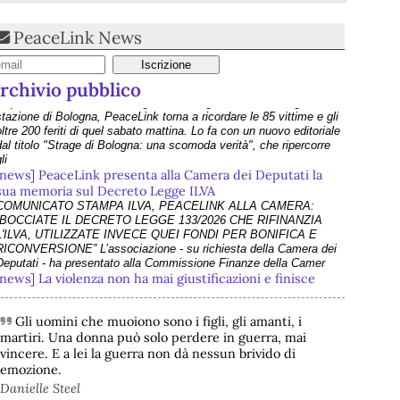
PeaceLink News
rchivio pubblico
[news] PeaceLink presenta alla Camera dei Deputati la
sua memoria sul Decreto Legge ILVA
COMUNICATO STAMPA ILVA, PEACELINK ALLA CAMERA:
“BOCCIATE IL DECRETO LEGGE 133/2026 CHE RIFINANZIA
L'ILVA, UTILIZZATE INVECE QUEI FONDI PER BONIFICA E
RICONVERSIONE” L’associazione - su richiesta della Camera dei
Deputati - ha presentato alla Commissione Finanze della Camer
[news] La violenza non ha mai giustificazioni e finisce
sempre per danneggiare le cause che dichiara di
difendere
I recenti e gravi fatti di Bologna e Chiomonte impongono una
riflessione profonda che superi le strumentalizzazioni politiche. Nel
suo ultimo intervento - che abbiamo rilanciato come editoriale su
PeaceLink - don Tonio Dell'Olio affronta il tema con la consueta
Gli uomini che muoiono sono i figli, gli amanti, i
lucidità: la violenza non ha
martiri. Una donna può solo perdere in guerra, mai
[news] ILVA, ora la salute viene prima
vincere. E a lei la guerra non dà nessun brivido di
PeaceLink: “Una vittoria storica dei cittadini, ora la salute viene
prima” L’associazione PeaceLink esprime il proprio pieno sostegno
emozione.
 la più sentita gratitudine al gruppo di cittadini e all'associazione
Danielle Steel
Genitori Tarantini che hanno ottenuto una vittoria storica davan