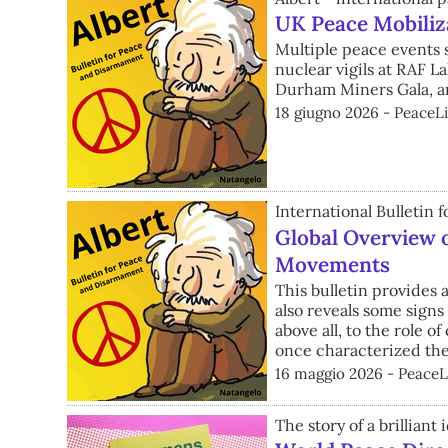
UK Peace Mobiliz
Multiple peace events 
nuclear vigils at RAF 
Durham Miners Gala, am
18 giugno 2026 - PeaceLi
International Bulletin
Global Overview of
Movements
This bulletin provides 
also reveals some signs
above all, to the role o
once characterized the 
16 maggio 2026 - PeaceLi
The story of a brilliant