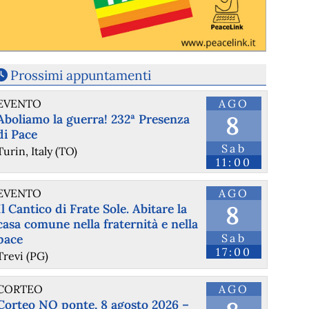
Prossimi appuntamenti
EVENTO
AGO
8
Aboliamo la guerra! 232ª Presenza
di Pace
Sab
Turin, Italy (TO)
11:00
EVENTO
AGO
8
Il Cantico di Frate Sole. Abitare la
casa comune nella fraternità e nella
pace
Sab
17:00
Trevi (PG)
CORTEO
AGO
Corteo NO ponte, 8 agosto 2026 –