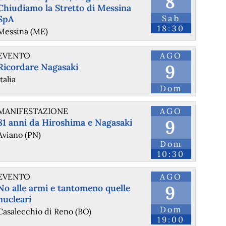
8
Chiudiamo la Stretto di Messina
SpA
Sab
18:30
Messina (ME)
EVENTO
AGO
9
Ricordare Nagasaki
Italia
Dom
MANIFESTAZIONE
AGO
9
81 anni da Hiroshima e Nagasaki
Aviano (PN)
Dom
10:30
EVENTO
AGO
9
No alle armi e tantomeno quelle
nucleari
Dom
Casalecchio di Reno (BO)
19:00