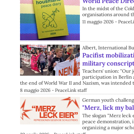
World Peace Dire
In the midst of the Col
organisations around t
11 maggio 2026 - PeaceLi
Albert, International 
Pacifist mobiliza
military conscrip
Teachers' union: "Our j
participation in Berlin
the end of World War II and Nazism, was intended t
8 maggio 2026 - PeaceLink staff
German youth challenge
"Merz, lick my bal
The slogan "Merz leck e
peace demonstration, i
organizing a major scho