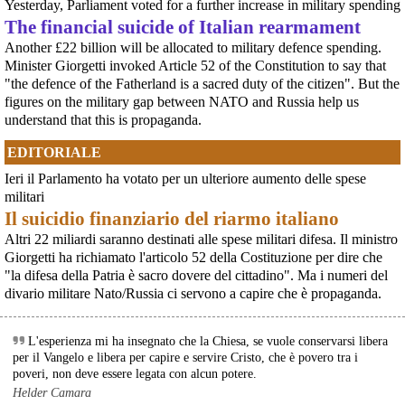
Yesterday, Parliament voted for a further increase in military spending
[News] Armi nucleari ad Aviano, cosa ha deciso oggi il GIP
The financial suicide of Italian rearmament
Il Giudice per le Indagini Preliminari del Tribunale di Pordenone ha deciso di
riservarsi sulla richiesta di opposizione all’archiviazione presentata da un
Another £22 billion will be allocated to military defence spending.
gruppo di cittadini e associazioni riguardo alla presenza di armi nucleari
Minister Giorgetti invoked Article 52 of the Constitution to say that
statunitensi nella base USAF di Aviano. L’attesa decisi
"the defence of the Fatherland is a sacred duty of the citizen". But the
[News] Parte in Finlandia la manifestazione contro il riarmo europeo
figures on the military gap between NATO and Russia help us
Helsinki, mobilitazione contro il riarmo europeo: “Welfare, not warfare”Anche
in Finlandia, oggi 14 giugno 2026, cittadini e organizzazioni pacifiste stanno
understand that this is propaganda.
scendendo in piazza contro il riarmo, in collegamento con le proteste in
tutta Europa (Madrid, Bruxelles e altre città)
EDITORIALE
[News] Oggi in Spagna mobilitazione contro il riarmo, in questi minuti sta
per partire a Bruxelles la marcia pacifista europea di No Rearm Europe
Ieri il Parlamento ha votato per un ulteriore aumento delle spese
Oggi in Spagna mobilitazione contro il riarmo e il militarismoSi è svolta
militari
oggi, 14 giugno 2026, a Madrid la manifestazione indetta dall'Assemblea
Il suicidio finanziario del riarmo italiano
Internazionalista di Madrid con il titolo "Contro il riarmo e la guerra
imperialista". I partecipanti si sono radunati in Plaza de Atoc
Altri 22 miliardi saranno destinati alle spese militari difesa. Il ministro
[news] La strage di Bologna, i suoi mandati e la cerniera con la NATO
Giorgetti ha richiamato l'articolo 52 della Costituzione per dire che
A quarantasei anni dalla strage che il 2 agosto 1980 insanguinò la stazione
"la difesa della Patria è sacro dovere del cittadino". Ma i numeri del
di Bologna, PeaceLink torna a ricordare le 85 vittime e gli oltre 200 feriti di
divario militare Nato/Russia ci servono a capire che è propaganda.
quel sabato mattina. Lo fa con un nuovo editoriale dal titolo "Strage di
Bologna: una scomoda verità", che ripercorre gli
L'esperienza mi ha insegnato che la Chiesa, se vuole conservarsi libera
per il Vangelo e libera per capire e servire Cristo, che è povero tra i
poveri, non deve essere legata con alcun potere.
Helder Camara