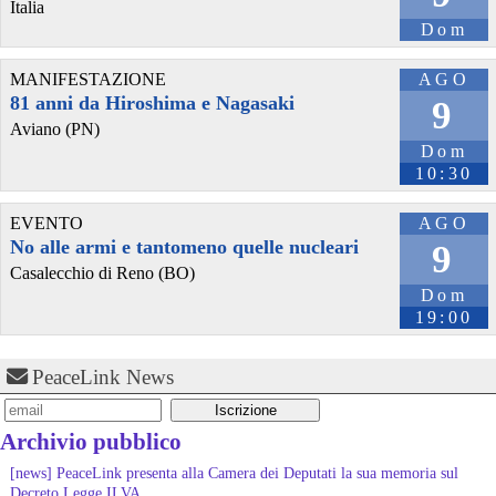
Italia
Dom
MANIFESTAZIONE
AGO
81 anni da Hiroshima e Nagasaki
9
Aviano (PN)
Dom
10:30
EVENTO
AGO
No alle armi e tantomeno quelle nucleari
9
Casalecchio di Reno (BO)
Dom
19:00
PeaceLink News
Archivio pubblico
[news] PeaceLink presenta alla Camera dei Deputati la sua memoria sul
Decreto Legge ILVA