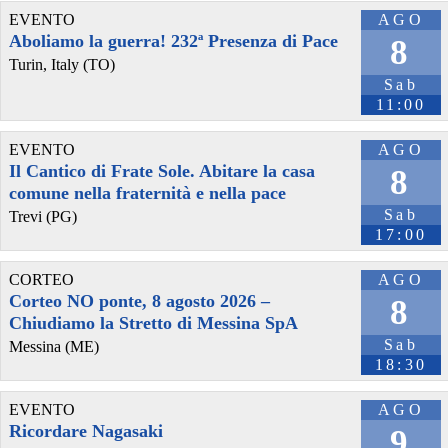
EVENTO
AGO
Aboliamo la guerra! 232ª Presenza di Pace
8
Turin, Italy (TO)
Sab
11:00
EVENTO
AGO
Il Cantico di Frate Sole. Abitare la casa
8
comune nella fraternità e nella pace
Sab
Trevi (PG)
17:00
CORTEO
AGO
Corteo NO ponte, 8 agosto 2026 –
8
Chiudiamo la Stretto di Messina SpA
Sab
Messina (ME)
18:30
EVENTO
AGO
Ricordare Nagasaki
9