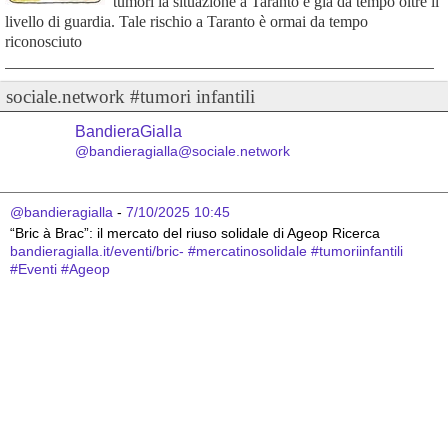
tumori la situazione a Taranto è già da tempo oltre il
livello di guardia. Tale rischio a Taranto è ormai da tempo
riconosciuto
sociale.network #tumori infantili
BandieraGialla
@bandieragialla@sociale.network
@bandieragialla
 - 
7/10/2025 10:45
“Bric à Brac”: il mercato del riuso solidale di Ageop Ricerca 
bandieragialla.it/eventi/bric-
#
mercatinosolidale
#
tumoriinfantili
#
Eventi
#
Ageop