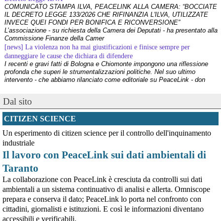
COMUNICATO STAMPA ILVA, PEACELINK ALLA CAMERA: “BOCCIATE
IL DECRETO LEGGE 133/2026 CHE RIFINANZIA L'ILVA, UTILIZZATE
INVECE QUEI FONDI PER BONIFICA E RICONVERSIONE”
L’associazione - su richiesta della Camera dei Deputati - ha presentato alla
Commissione Finanze della Camer
[news] La violenza non ha mai giustificazioni e finisce sempre per
danneggiare le cause che dichiara di difendere
I recenti e gravi fatti di Bologna e Chiomonte impongono una riflessione
profonda che superi le strumentalizzazioni politiche. Nel suo ultimo
intervento - che abbiamo rilanciato come editoriale su PeaceLink - don
Tonio Dell'Olio affronta il tema con la consueta lucidità: la violenza non ha
[news] ILVA, ora la salute viene prima
Dal sito
PeaceLink: “Una vittoria storica dei cittadini, ora la salute viene prima”
L’associazione PeaceLink esprime il proprio pieno sostegno e la più sentita
CITIZEN SCIENCE
gratitudine al gruppo di cittadini e all'associazione Genitori Tarantini che
hanno ottenuto una vittoria storica davan
Un esperimento di citizen science per il controllo dell'inquinamento
[news] Victor Jara, catturato l’ultimo dei suoi aguzzini
industriale
Víctor Jara, il cantautore dei poveri che sfidò la dittatura cilena con la sua
chitarra A cinquant'anni dal golpe che insanguinò il Cile, la storia di Víctor
Il lavoro con PeaceLink sui dati ambientali di
Jara continua a risuonare come un inno alla dignità e alla resistenza. La
Taranto
sua voce, spezzata dalle mani dei carn
[news] La "Breve storia del pacifismo italiano" è stata arricchita con undici
La collaborazione con PeaceLink è cresciuta da controlli sui dati
schede introduttive storico-culturali dei vari periodi, dal primo Novecento a
ambientali a un sistema continuativo di analisi e allerta. Omniscope
oggi
prepara e conserva il dato; PeaceLink lo porta nel confronto con
Siamo felici di annunciarvi un aggiornamento per la nostra "Breve storia del
cittadini, giornalisti e istituzioni. E così le informazioni diventano
pacifismo italiano". Il percorso di ricerca e divulgazione si arricchisce oggi
accessibili e verificabili.
di un nuovo strumento: abbiamo integrato nel testo undici schede