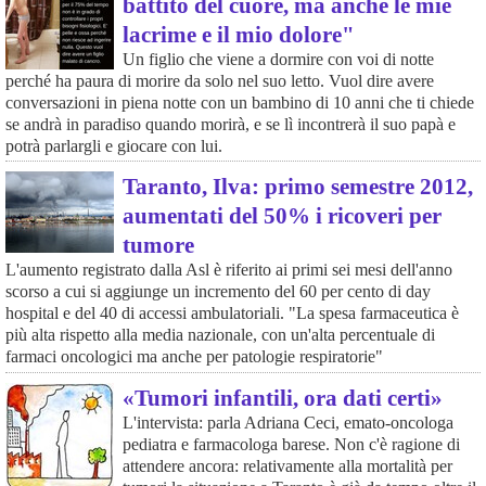
battito del cuore, ma anche le mie
lacrime e il mio dolore"
Un figlio che viene a dormire con voi di notte
perché ha paura di morire da solo nel suo letto. Vuol dire avere
conversazioni in piena notte con un bambino di 10 anni che ti chiede
se andrà in paradiso quando morirà, e se lì incontrerà il suo papà e
potrà parlargli e giocare con lui.
Taranto, Ilva: primo semestre 2012,
aumentati del 50% i ricoveri per
tumore
L'aumento registrato dalla Asl è riferito ai primi sei mesi dell'anno
scorso a cui si aggiunge un incremento del 60 per cento di day
hospital e del 40 di accessi ambulatoriali. "La spesa farmaceutica è
più alta rispetto alla media nazionale, con un'alta percentuale di
farmaci oncologici ma anche per patologie respiratorie"
«Tumori infantili, ora dati certi»
L'intervista: parla Adriana Ceci, emato-oncologa
pediatra e farmacologa barese. Non c'è ragione di
attendere ancora: relativamente alla mortalità per