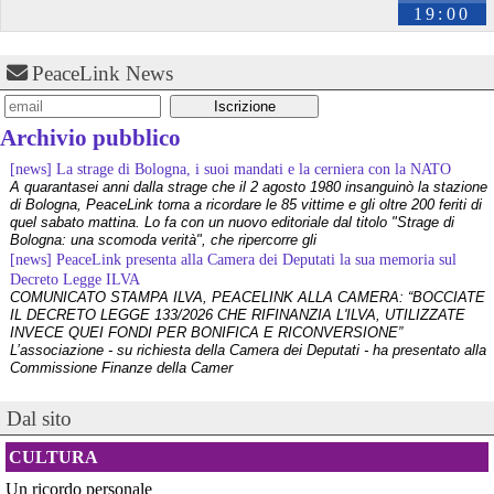
19:00
PeaceLink News
Archivio pubblico
[news] La strage di Bologna, i suoi mandati e la cerniera con la NATO
A quarantasei anni dalla strage che il 2 agosto 1980 insanguinò la stazione
di Bologna, PeaceLink torna a ricordare le 85 vittime e gli oltre 200 feriti di
quel sabato mattina. Lo fa con un nuovo editoriale dal titolo "Strage di
Bologna: una scomoda verità", che ripercorre gli
@Rasta
 - 
1/8/2026 18:56
[news] PeaceLink presenta alla Camera dei Deputati la sua memoria sul
Still no one in jail, and everyone in power is guilty of that.
Decreto Legge ILVA
#
USPoli
#
PedoPoli
COMUNICATO STAMPA ILVA, PEACELINK ALLA CAMERA: “BOCCIATE
IL DECRETO LEGGE 133/2026 CHE RIFINANZIA L'ILVA, UTILIZZATE
Those who support it, are mostly on it  
#
EpsteinList
INVECE QUEI FONDI PER BONIFICA E RICONVERSIONE”
Wonder why they won't do anything? 
L’associazione - su richiesta della Camera dei Deputati - ha presentato alla
#
PedophileCountry
#
USAID
Commissione Finanze della Camer
youtube.com/watch?v=hmhlk4Nkc-Q
[news] La violenza non ha mai giustificazioni e finisce sempre per
danneggiare le cause che dichiara di difendere
Dal sito
I recenti e gravi fatti di Bologna e Chiomonte impongono una riflessione
profonda che superi le strumentalizzazioni politiche. Nel suo ultimo
CULTURA
intervento - che abbiamo rilanciato come editoriale su PeaceLink - don
Tonio Dell'Olio affronta il tema con la consueta lucidità: la violenza non ha
Un ricordo personale