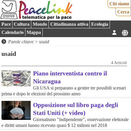
Chi siamo
Cerca
Pace
Cultura
Mondo
Cittadinanza attiva
Ecologia
Calendario
Mappa
Parole chiave > usaid
usaid
4 Articoli
Piano interventista contro il
Nicaragua
Gli USA si preparano a gestire tre possibili scenari
prima e dopo le elezioni del prossimo anno
Opposizione sul libro paga degli
Stati Uniti (+ video)
Giornalismo "indipendente", osservazione elettorale
e diritti umani hanno ricevuto quasi $ 12 milioni nel 2018