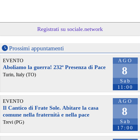
Registrati su sociale.network
Prossimi appuntamenti
EVENTO
AGO
@tagesschau
 - 
5/8/2026 17:30
Aboliamo la guerra! 232ª Presenza di Pace
8
Nach Kürzungen von US-Hilfen in Nepal: Wenn Helfende zu 
Turin, Italy (TO)
Hilflosen werden
Sab
Seit US-Präsident Trump das Hilfsprogramm USAID eingestellt hat, 
11:00
zeigen sich weltweit die Folgen. In Nepal fallen dadurch viele HIV-
Präventionsprogramme weg. Die Konsequenzen sind in mehrerlei 
Hinsicht schockierend. Von Lena Bodewein.
EVENTO
AGO
➡️ 
tagesschau.de/ausland/asien/ne
Il Cantico di Frate Sole. Abitare la casa
8
#
Nepal
#
USAID
comune nella fraternità e nella pace
Sab
Trevi (PG)
17:00