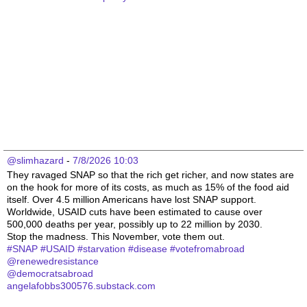
@slimhazard
 - 
7/8/2026 10:03
They ravaged SNAP so that the rich get richer, and now states are 
on the hook for more of its costs, as much as 15% of the food aid 
itself. Over 4.5 million Americans have lost SNAP support.
Worldwide, USAID cuts have been estimated to cause over 
500,000 deaths per year, possibly up to 22 million by 2030.
Stop the madness. This November, vote them out.
#
SNAP
#
USAID
#
starvation
#
disease
#
votefromabroad
@
renewedresistance
@
democratsabroad
angelafobbs300576.substack.com