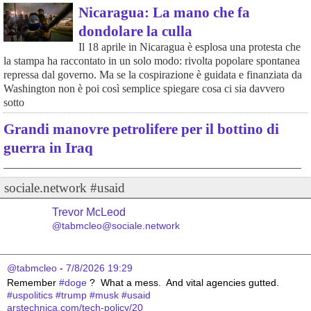
Nicaragua: La mano che fa
dondolare la culla
Il 18 aprile in Nicaragua è esplosa una protesta che
la stampa ha raccontato in un solo modo: rivolta popolare spontanea
repressa dal governo. Ma se la cospirazione è guidata e finanziata da
Washington non è poi così semplice spiegare cosa ci sia davvero
sotto
Grandi manovre petrolifere per il bottino di
guerra in Iraq
sociale.network #usaid
Trevor McLeod
@tabmcleo@sociale.network
@tabmcleo
 - 
7/8/2026 19:29
Remember 
#
doge
 ?  What a mess.  And vital agencies gutted.
#
uspolitics
#
trump
#
musk
#
usaid
arstechnica.com/tech-policy/20