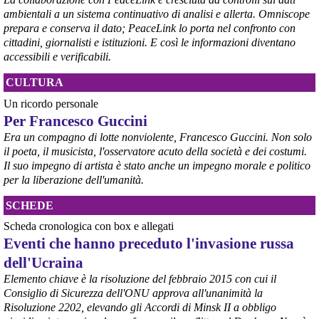
@peacelink
 - 
6/8/2026 21:50
ambientali a un sistema continuativo di analisi e allerta. Omniscope
corriereditaranto.it/2026/08/0
prepara e conserva il dato; PeaceLink lo porta nel confronto con
Aprendo i lavori, il ministro Urso ha sottolineato come il Governo 
cittadini, giornalisti e istituzioni. E così le informazioni diventano
debba necessariamente prendere atto della decisione della Corte 
accessibili e verificabili.
d’Appello di Milano, ricordando che il provvedimento è già stato 
inserito nella data room della procedura di vendita. “Alla luce del 
CULTURA
nuovo scenario – ha spiegato – Jindal ha presentato una proposta 
aggiornata sull’intero perimetro aziendale che tiene conto della 
Un ricordo personale
chiusura dell’area a caldo e che i commissari stanno valutando”.
Per Francesco Guccini
#
ILVA
#
Taranto
Era un compagno di lotte nonviolente, Francesco Guccini. Non solo
il poeta, il musicista, l'osservatore acuto della società e dei costumi.
Il suo impegno di artista è stato anche un impegno morale e politico
per la liberazione dell'umanità.
SCHEDE
Scheda cronologica con box e allegati
Eventi che hanno preceduto l'invasione russa
dell'Ucraina
Elemento chiave è la risoluzione del febbraio 2015 con cui il
Consiglio di Sicurezza dell'ONU approva all'unanimità la
@peacelink
 - 
6/8/2026 21:45
Risoluzione 2202, elevando gli Accordi di Minsk II a obbligo
borsaitaliana.it/borsa/notizie