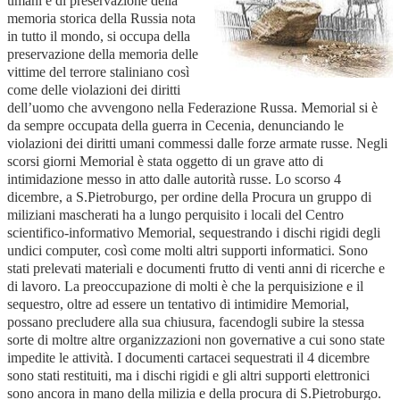
umani e di preservazione della
memoria storica della Russia nota
in tutto il mondo, si occupa della
preservazione della memoria delle
vittime del terrore staliniano così
come delle violazioni dei diritti
dell’uomo che avvengono nella Federazione Russa. Memorial si è
da sempre occupata della guerra in Cecenia, denunciando le
violazioni dei diritti umani commessi dalle forze armate russe. Negli
scorsi giorni Memorial è stata oggetto di un grave atto di
intimidazione messo in atto dalle autorità russe. Lo scorso 4
dicembre, a S.Pietroburgo, per ordine della Procura un gruppo di
miliziani mascherati ha a lungo perquisito i locali del Centro
scientifico-informativo Memorial, sequestrando i dischi rigidi degli
undici computer, così come molti altri supporti informatici. Sono
stati prelevati materiali e documenti frutto di venti anni di ricerche e
di lavoro. La preoccupazione di molti è che la perquisizione e il
sequestro, oltre ad essere un tentativo di intimidire Memorial,
possano precludere alla sua chiusura, facendogli subire la stessa
sorte di moltre altre organizzazioni non governative a cui sono state
impedite le attività. I documenti cartacei sequestrati il 4 dicembre
sono stati restituiti, ma i dischi rigidi e gli altri supporti elettronici
sono ancora in mano della milizia e della procura di S.Pietroburgo.