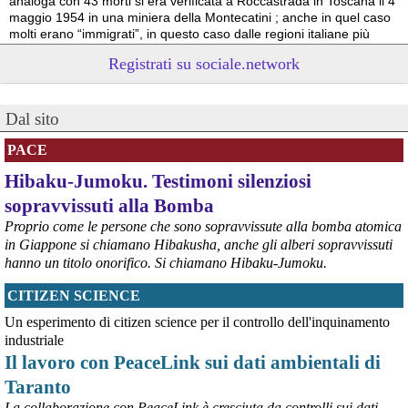
analoga con 43 morti si era verificata a Roccastrada in Toscana il 4 
maggio 1954 in una miniera della Montecatini ; anche in quel caso 
molti erano “immigrati”, in questo caso dalle regioni italiane più 
povere.
Registrati su sociale.network
Vito Totire, portavoce RETE NAZIONALE LAVORO SICURO
#
migranti
#
lavoratori
#
Marcinelle
Dal sito
PACE
Hibaku-Jumoku. Testimoni silenziosi
sopravvissuti alla Bomba
Proprio come le persone che sono sopravvissute alla bomba atomica
in Giappone si chiamano Hibakusha, anche gli alberi sopravvissuti
hanno un titolo onorifico. Si chiamano Hibaku-Jumoku.
CITIZEN SCIENCE
@peacelink
 - 
6/8/2026 21:53
askanews.it/2026/08/05/ex-ilva
Un esperimento di citizen science per il controllo dell'inquinamento
“Dal confronto con tutti gli attori e dai contributi raccolti il Governo 
industriale
elaborerà, come concordato a Palazzo Chigi, un piano straordinario 
Il lavoro con PeaceLink sui dati ambientali di
per Taranto”, avrebbe detto il ministro Urso.
Taranto
#
Taranto
#
ILVA
La collaborazione con PeaceLink è cresciuta da controlli sui dati