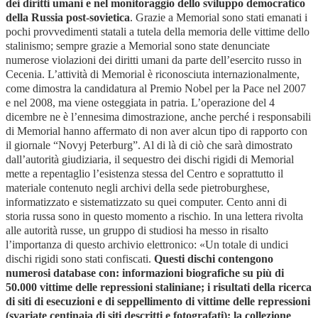
dei diritti umani e nel monitoraggio dello sviluppo democratico
della Russia post-sovietica
. Grazie a Memorial sono stati emanati i
pochi provvedimenti statali a tutela della memoria delle vittime dello
stalinismo; sempre grazie a Memorial sono state denunciate
numerose violazioni dei diritti umani da parte dell’esercito russo in
Cecenia. L’attività di Memorial è riconosciuta internazionalmente,
come dimostra la candidatura al Premio Nobel per la Pace nel 2007
e nel 2008, ma viene osteggiata in patria. L’operazione del 4
dicembre ne è l’ennesima dimostrazione, anche perché i responsabili
di Memorial hanno affermato di non aver alcun tipo di rapporto con
il giornale “Novyj Peterburg”. Al di là di ciò che sarà dimostrato
dall’autorità giudiziaria, il sequestro dei dischi rigidi di Memorial
mette a repentaglio l’esistenza stessa del Centro e soprattutto il
materiale contenuto negli archivi della sede pietroburghese,
informatizzato e sistematizzato su quei computer. Cento anni di
storia russa sono in questo momento a rischio. In una lettera rivolta
alle autorità russe, un gruppo di studiosi ha messo in risalto
l’importanza di questo archivio elettronico: «Un totale di undici
dischi rigidi sono stati confiscati.
Questi dischi contengono
numerosi database con: informazioni biografiche su più di
50.000 vittime delle repressioni staliniane; i risultati della ricerca
di siti di esecuzioni e di seppellimento di vittime delle repressioni
(svariate centinaia di siti descritti e fotografati); la collezione