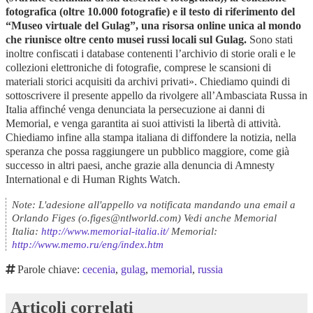
fotografica (oltre 10.000 fotografie) e il testo di riferimento del
“Museo virtuale del Gulag”, una risorsa online unica al mondo
che riunisce oltre cento musei russi locali sul Gulag.
Sono stati
inoltre confiscati i database contenenti l’archivio di storie orali e le
collezioni elettroniche di fotografie, comprese le scansioni di
materiali storici acquisiti da archivi privati». Chiediamo quindi di
sottoscrivere il presente appello da rivolgere all’Ambasciata Russa in
Italia affinché venga denunciata la persecuzione ai danni di
Memorial, e venga garantita ai suoi attivisti la libertà di attività.
Chiediamo infine alla stampa italiana di diffondere la notizia, nella
speranza che possa raggiungere un pubblico maggiore, come già
successo in altri paesi, anche grazie alla denuncia di Amnesty
International e di Human Rights Watch.
Note: L'adesione all'appello va notificata mandando una email a
Orlando Figes (o.figes@ntlworld.com) Vedi anche Memorial
Italia:
http://www.memorial-italia.it/
Memorial:
http://www.memo.ru/eng/index.htm
Parole chiave:
cecenia
,
gulag
,
memorial
,
russia
Articoli correlati