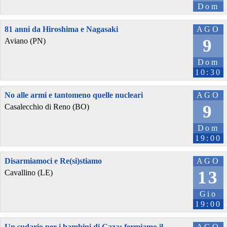
Dom
81 anni da Hiroshima e Nagasaki
AGO
9
Aviano (PN)
Dom
10:30
No alle armi e tantomeno quelle nucleari
AGO
9
Casalecchio di Reno (BO)
Dom
19:00
Disarmiamoci e Re(si)stiamo
AGO
13
Cavallino (LE)
Gio
19:00
Un sudario per i bambini di Gaza: fermiamo il
AGO