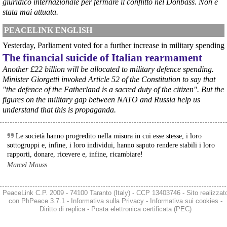
giuridico internazionale per fermare il conflitto nel Donbass. Non è
Si sta ragionando su un piano B per Taranto dopo la chiusura 
dell’area a caldo dell’ILVA?
stata mai attuata.
#
ILVA
#
Taranto
PEACELINK ENGLISH
@peacelink
 - 
6/8/2026 21:41
Yesterday, Parliament voted for a further increase in military spending
cronachetarantine.it/index.php
The financial suicide of Italian rearmament
il Governo ha manifestato l’intenzione di predisporre un 
provvedimento straordinario per attenuare le conseguenze 
Another £22 billion will be allocated to military defence spending.
economiche e sociali della prevista fermata dell’area a caldo e ha 
Minister Giorgetti invoked Article 52 of the Constitution to say that
chiesto alle rappresentanze del territorio di formulare proposte 
"the defence of the Fatherland is a sacred duty of the citizen". But the
concrete per definirne i contenuti. Casartigiani valuta positivamente 
figures on the military gap between NATO and Russia help us
questa disponibilità.
understand that this is propaganda.
#
ILVA
#
Taranto
Le società hanno progredito nella misura in cui esse stesse, i loro
sottogruppi e, infine, i loro individui, hanno saputo rendere stabili i loro
rapporti, donare, ricevere e, infine, ricambiare!
Marcel Mauss
PeaceLink C.P. 2009 - 74100 Taranto (Italy) - CCP 13403746 - Sito realizzat
con
PhPeace 3.7.1
-
Informativa sulla Privacy
-
Informativa sui cookies
-
Diritto di replica
-
Posta elettronica certificata (PEC)