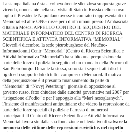
La stampa italiana è stata colpevolmente silenziosa su questa grave
vicenda, nonostante nella sua visita di Stato in Russia dello scorso
luglio il Presidente Napolitano avesse incontrato i rappresentanti di
Memorial ed altre ONG russe per i diritti umani presso l'Ambasciata
d'Italia a Mosca. APPELLO CONTRO IL SEQUESTRO DEL
MATERIALE INFORMATICO DEL CENTRO DI RICERCA
SCIENTIFICA E ATTIVITÀ INFORMATIVA “MEMORIAL”
Giovedì 4 dicembre, la sede pietroburghese del Naučno-
Informacionnij Centr “Memorial” (Centro di Ricerca Scientifica e
Attività Informativa “Memorial”) ha subito una perquisizione da
parte delle forze di polizia in seguito ad un mandato della Procura di
San Pietroburgo. Durante la stessa, sono stati sequestrati i dischi
rigidi ed i supporti dati di tutti i computer di Memorial. Il motivo
della perquisizione è il presunto finanziamento da parte di
“Memorial” di “Novyj Peterburg”, giornale di opposizione al
governo russo, fatto chiudere dalle autorità governative nel 2007 per
“istigazione all’odio” e per l’appoggio alla “Marš nesoglasnych”,
l’insieme di manifestazioni antiputiniane che videro la repressione da
parte delle forze speciali di polizia e l’arresto di numerosi
partecipanti. Il Centro di Ricerca Scientifica e Attività Informativa
Memorial lavora sin dalla sua fondazione nel tentativo di
salvare la
memoria delle vittime delle repressioni sovietiche, nel rispetto