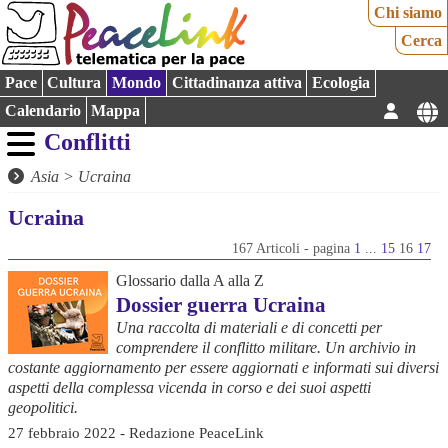
Chi siamo
Cerca
Pace
Cultura
Mondo
Cittadinanza attiva
Ecologia
Calendario
Mappa
Conflitti
Asia
>
Ucraina
Ucraina
167 Articoli - pagina
1
...
15
16
17
Glossario dalla A alla Z
Dossier guerra Ucraina
Una raccolta di materiali e di concetti per
comprendere il conflitto militare. Un archivio in
costante aggiornamento per essere aggiornati e informati sui diversi
aspetti della complessa vicenda in corso e dei suoi aspetti
geopolitici.
27 febbraio 2022 - Redazione PeaceLink