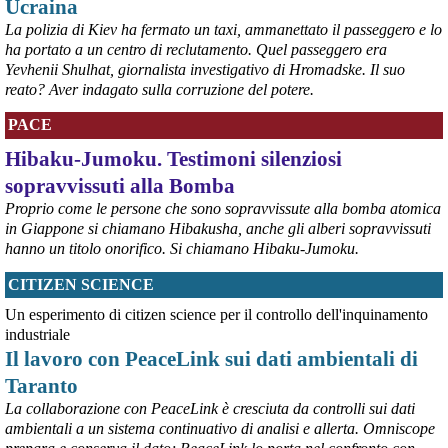
Ucraina
necessario per il loro futuro. 
Survival International info@survival.it
La polizia di Kiev ha fermato un taxi, ammanettato il passeggero e lo
#
dirittiglobali
#
dirittiumani
ha portato a un centro di reclutamento. Quel passeggero era
Yevhenii Shulhat, giornalista investigativo di Hromadske. Il suo
@peacelink
 - 
9/8/2026 10:46
reato? Aver indagato sulla corruzione del potere.
Da Luisa Morgantini, presidente di AssopacePalestina (per contatti: 
lmorgantiniassopace@gmail.com)
PACE
A Supino, in provincia di Frosinone, al centro di AssopacePalestina 
"Bab el Sham" (la  porta del sole), dal 16 al 23 agosto 2026, 60 
Hibaku-Jumoku. Testimoni silenziosi
studentesse e studenti di Gaza, che hanno avuto scholarship da 
sopravvissuti alla Bomba
diverse Universita' italiane, si incontreranno per conoscersi, 
scambiare idee, essere di reciproco aiuto, per condividere la loro 
Proprio come le persone che sono sopravvissute alla bomba atomica
situazione, i bisogni e le necessita'.
in Giappone si chiamano Hibakusha, anche gli alberi sopravvissuti
#
dirittiglobali
#
Palestina
hanno un titolo onorifico. Si chiamano Hibaku-Jumoku.
@peacelink
 - 
9/8/2026 10:43
CITIZEN SCIENCE
Ivrea, 232° Presidio per la Pace di Sabato 8° agosto 2026 - Report 
Un esperimento di citizen science per il controllo dell'inquinamento
fotografico
#
pace
#
pcknews
#
Ivrea
industriale
Il lavoro con PeaceLink sui dati ambientali di
Taranto
La collaborazione con PeaceLink è cresciuta da controlli sui dati
ambientali a un sistema continuativo di analisi e allerta. Omniscope