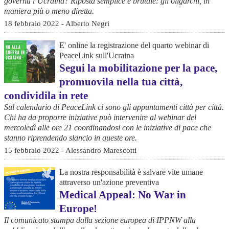
governa l’Ucraina? Riposta semplice e brutale: gli oligarchi, in
maniera più o meno diretta.
18 febbraio 2022 - Alberto Negri
E' online la registrazione del quarto webinar di
PeaceLink sull'Ucraina
Segui la mobilitazione per la pace,
promuovila nella tua città,
condividila in rete
Sul calendario di PeaceLink ci sono gli appuntamenti città per città.
Chi ha da proporre iniziative può intervenire al webinar del
mercoledì alle ore 21 coordinandosi con le iniziative di pace che
stanno riprendendo slancio in queste ore.
15 febbraio 2022 - Alessandro Marescotti
La nostra responsabilità è salvare vite umane
attraverso un'azione preventiva
Medical Appeal: No War in
Europe!
Il comunicato stampa dalla sezione europea di IPPNW alla