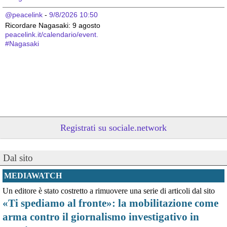
@peacelink
 - 
9/8/2026 10:50
Ricordare Nagasaki: 9 agosto 
peacelink.it/calendario/event.
#
Nagasaki
Registrati su sociale.network
Dal sito
@peacelink
 - 
9/8/2026 10:48
Oggi, 9 agosto, si celebra la Giornata internazionale dei popoli 
MEDIAWATCH
indigeni, istituita dall'ONU nel 1994 per valorizzare il contributo 
Un editore è stato costretto a rimuovere una serie di articoli dal sito
unico che essi danno alla diversità umana e promuovere la 
«Ti spediamo al fronte»: la mobilitazione come
protezione dei loro diritti umani e territoriali.
Dare visibilità ai gravi problemi che gli oltre 476 milioni di indigeni 
arma contro il giornalismo investigativo in
devono affrontare a causa delle azioni predatorie altrui è 