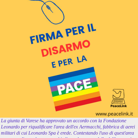
La giunta di Varese ha approvato un accordo con la Fondazione
Leonardo per riqualificare l'area dell'ex Aermacchi, fabbrica di aerei
militari di cui Leonardo Spa è erede. Contestando l'uso di quest'area