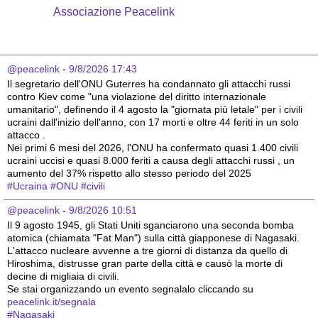
Associazione Peacelink
@peacelink
 - 
9/8/2026 17:43
Il segretario dell'ONU Guterres ha condannato gli attacchi russi 
contro Kiev come "una violazione del diritto internazionale 
umanitario", definendo il 4 agosto la "giornata più letale" per i civili 
ucraini dall'inizio dell'anno, con 17 morti e oltre 44 feriti in un solo 
attacco .
Nei primi 6 mesi del 2026, l'ONU ha confermato quasi 1.400 civili 
ucraini uccisi e quasi 8.000 feriti a causa degli attacchi russi , un 
aumento del 37% rispetto allo stesso periodo del 2025 
#
Ucraina
#
ONU
#
civili
@peacelink
 - 
9/8/2026 10:51
Il 9 agosto 1945, gli Stati Uniti sganciarono una seconda bomba 
atomica (chiamata "Fat Man") sulla città giapponese di Nagasaki. 
L'attacco nucleare avvenne a tre giorni di distanza da quello di 
Hiroshima, distrusse gran parte della città e causò la morte di 
decine di migliaia di civili.
Se stai organizzando un evento segnalalo cliccando su 
peacelink.it/segnala
#
Nagasaki