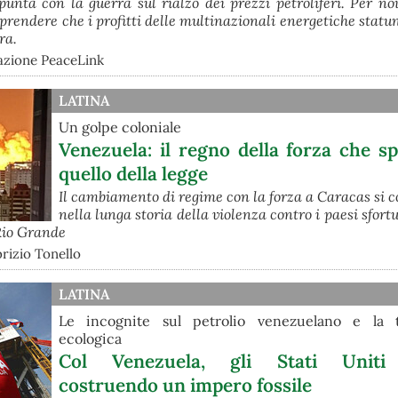
nta con la guerra sul rialzo dei prezzi petroliferi. Per noi 
rendere che i profitti delle multinazionali energetiche statu
ra.
azione PeaceLink
LATINA
Un golpe coloniale
Venezuela: il regno della forza che s
quello della legge
Il cambiamento di regime con la forza a Caracas si c
nella lunga storia della violenza contro i paesi sfo
 Rio Grande
rizio Tonello
LATINA
Le incognite sul petrolio venezuelano e la t
ecologica
Col Venezuela, gli Stati Uniti
costruendo un impero fossile