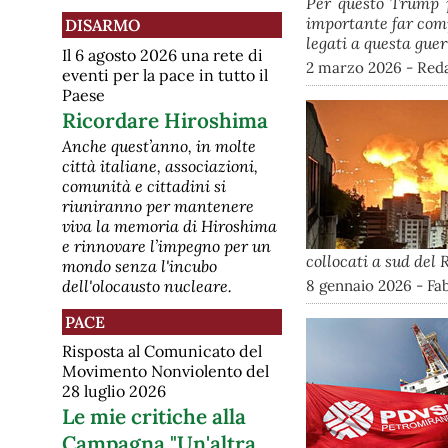
Per questo Trump pu
importante far comp
DISARMO
legati a questa guer
Il 6 agosto 2026 una rete di
2 marzo 2026 - Red
eventi per la pace in tutto il
Paese
Ricordare Hiroshima
Anche quest’anno, in molte
città italiane, associazioni,
comunità e cittadini si
riuniranno per mantenere
viva la memoria di Hiroshima
e rinnovare l’impegno per un
collocati a sud del
mondo senza l'incubo
8 gennaio 2026 - Fab
dell'olocausto nucleare.
PACE
Risposta al Comunicato del
Movimento Nonviolento del
28 luglio 2026
Le mie critiche alla
Campagna "Un'altra