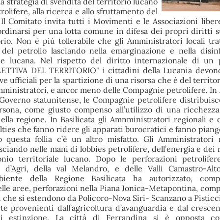
la strategia di svendita del territorio lucano
olifere, alla ricerca e allo sfruttamento del
 Il Comitato invita tutti i Movimenti e le Associazioni liber
rdinarsi per una lotta comune in difesa dei propri diritti su
rio. Non è più tollerabile che gli Amministratori locali tra
" del petrolio lasciando nella emarginazione e nella disi
ne lucana. Nel rispetto del diritto internazionale di un 
TTIVA DEL TERRITORIO" i cittadini della Lucania devono
ive ufficiali per la spartizione di una risorsa che è del territo
amministratori, e ancor meno delle Compagnie petrolifere. In 
Governo statunitense, le Compagnie petrolifere distribuis
ersona, come giusto compenso all’utilizzo di una ricchezz
ella regione. In Basilicata gli Amnministratori regionali e 
ties che fanno ridere gli apparati burocratici e fanno piange
 questa follia c’è un altro misfatto. Gli Amministratori 
ciando nelle mani di lobbies petrolifere, dell’energia e dei r
onio territoriale lucano. Dopo le perforazioni petrolifer
l d’Agri, della val Melandro, e delle Valli Camastro-Alt
iente della Regione Basilicata ha autorizzato, comp
lle aree, perforazioni nella Piana Jonica-Metapontina, com
ori che si estendono da Policoro-Nova Siri- Scanzano a Pistic
rte provenienti dall’agricoltura d’avanguardia e dal cresce
i estinzione. La città di Ferrandina si è opposta co