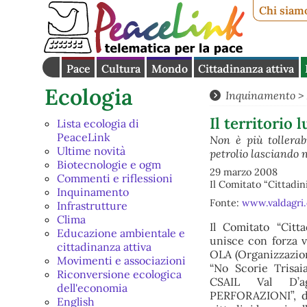
Chi siam
Pace
Cultura
Mondo
Cittadinanza attiva
Ecologia
Inquinamento
>
Il territorio
Lista ecologia di
PeaceLink
Non è più tollerab
Ultime novità
petrolio lasciando 
Biotecnologie e ogm
29 marzo 2008
Commenti e riflessioni
Il Comitato “Cittadin
Inquinamento
Fonte:
www.valdagri.
Infrastrutture
Clima
Il Comitato “Citt
Educazione ambientale e
unisce con forza v
cittadinanza attiva
OLA (Organizzazion
Movimenti e associazioni
“No Scorie Trisai
Riconversione ecologica
CSAIL Val D’a
dell'economia
PERFORAZIONI”, d
English