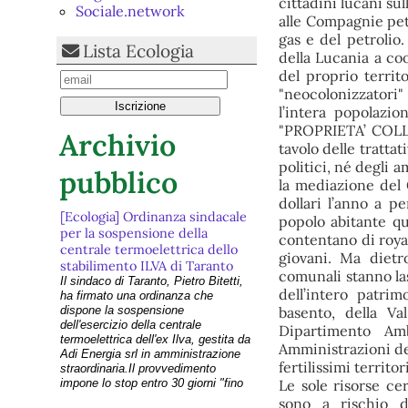
cittadini lucani sul
Sociale.network
alle Compagnie petr
gas e del petrolio.
Lista Ecologia
della Lucania a coo
del proprio territo
"neocolonizzatori
l’intera popolazio
"PROPRIETA’ COLLE
Archivio
tavolo delle trattat
politici, né degli 
pubblico
la mediazione del 
dollari l’anno a p
[Ecologia] Ordinanza sindacale
popolo abitante qu
per la sospensione della
contentano di royal
centrale termoelettrica dello
giovani. Ma dietro
stabilimento ILVA di Taranto
comunali stanno las
Il sindaco di Taranto, Pietro Bitetti,
dell’intero patrim
ha firmato una ordinanza che
dispone la sospensione
basento, della Va
dell'esercizio della centrale
Dipartimento Amb
termoelettrica dell'ex Ilva, gestita da
Amministrazioni de
Adi Energia srl in amministrazione
fertilissimi territ
straordinaria.Il provvedimento
impone lo stop entro 30 giorni "fino
Le sole risorse ce
alla presentazione del
sono a rischio d