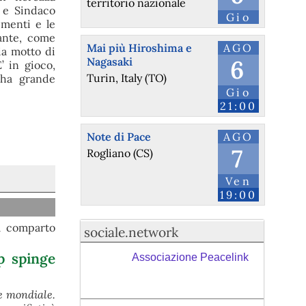
territorio nazionale
i e Sindaco
Gio
imenti e le
tante, come
Mai più Hiroshima e
AGO
ia motto di
Nagasaki
6
 in gioco,
Turin, Italy (TO)
i ha grande
Gio
21:00
Note di Pace
AGO
7
Rogliano (CS)
Ven
19:00
el comparto
sociale.network
p spinge
Associazione Peacelink
e mondiale.