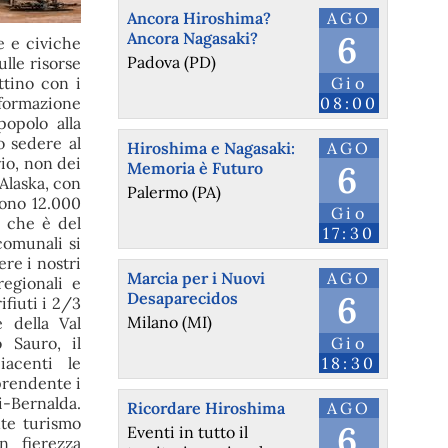
Ancora Hiroshima?
AGO
Ancora Nagasaki?
6
e e civiche
Padova (PD)
lle risorse
ttino con i
Gio
nformazione
08:00
popolo alla
 sedere al
Hiroshima e Nagasaki:
AGO
rio, non dei
Memoria è Futuro
6
Alaska, con
Palermo (PA)
cono 12.000
Gio
a che è del
17:30
comunali si
re i nostri
Marcia per i Nuovi
AGO
regionali e
Desaparecidos
6
ifiuti i 2/3
Milano (MI)
e della Val
o Sauro, il
Gio
iacenti le
18:30
prendente i
ci-Bernalda.
Ricordare Hiroshima
AGO
nte turismo
6
Eventi in tutto il
n fierezza