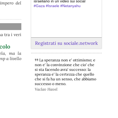
israeliano in un video sui social
impero del
#
Gaza
#
Israele
#
Netanyahu
a tra i veri
Registrati su sociale.network
colo
ela, ma la
mp a livello
La speranza non e' ottimismo; e
non e' la convinzione che cio' che
@peacelink
 - 
5/8/2026 12:47
si sta facendo avra' successo: la
speranza e' la certezza che quello
nigrizia.it/notizia/kenya-abus
che si fa ha un senso, che abbiamo
La piantagione di ananas della Del 
successo o meno.
Monte in Kenya – una quarantina di 
chilometri quadrati nelle contee di 
Vaclav Havel
Kiambu e Murang’a, pochi chilometri a 
nord-est di Nairobi – continua a fare 
notizia per le gravi violazioni dei diritti 
umani della popolazione locale. 
Violazioni che vengono denunciate da 
decenni senza che le parole di 