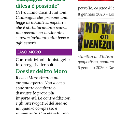
difesa è possibile"
petrolio, capace di
Ci troviamo davanti ad una
8 gennaio 2026 - L
Campagna che propone una
legge di iniziativa popolare
che è stata formulata senza
una assemblea nazionale e
senza riferimento alla base e
agli esperti.
CASO MORO
stabilità dell’inte
Contraddizioni, depistaggi e
geopolitico, economi
interrogativi irrisolti
5 gennaio 2026 - Dav
Dossier delitto Moro
Il caso Moro rimane un
enigma aperto. Non a caso
sono state occultate o
distrutte le prove più
importanti. Le contraddizioni
e gli interrogativi delineano
un quadro complesso e
inquietante. Qui elenchiamo