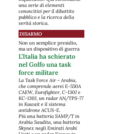
una serie di elementi
conoscitivi per il dibattito
pubblico e la ricerca della
verità storica.
DISARMO
Non un semplice presidio,
ma un dispositivo di guerra
L’Italia ha schierato
nel Golfo una task
force militare
La Task Force Air – Arabia,
che comprende aerei E-550A
CAEW, Eurofighter, C-130J e
KC-130J, un radar AN/TPS-77
in Kuwait e il sistema
antidrone ACUS-E.
Più una batteria SAMP/T in
Arabia Saudita, una batteria
Skynex negli Emirati Arabi
Uniti e un radar Kronos in