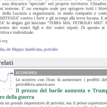
i una discarica “speciale” nel proprio territorio. Cittadin
i insieme. E’ un esempio reale per spingere tutti i Mov
re della Lucania a organizzarsi, in modo compatto e cos
TENZA” contro i furti e gli scempi alla terra lucana. E s
A" lo slogan già lanciato “TERRA MIA, PETROLIO MIO”. E’
vvenire dei vostri figli e dei vostri nipoti. Di questo s
ettiva e individuale.
.org
alia
,
de filippo
,
basilicata
,
petrolio
relati
ECONOMIA
Lo scontro con l'Iran fa aumentare i profitti d
petrolifero americano
Il prezzo del barile aumenta e Trum
ore della guerra
iù un grande importatore di petrolio, ma il primo esportator