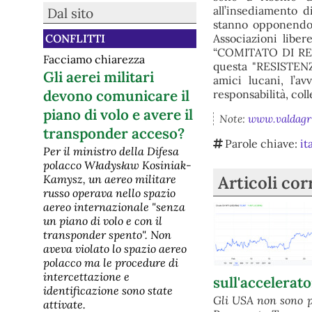
[Ecologia] Premio Ambiente
all’insediamento d
Dal sito
2026 a Domenico Iannacone
stanno opponendos
Premio Ambiente Coripet al Festival
Associazioni libe
CONFLITTI
della TV di Dogliani 2026:
riconoscimento a Domenico
“COMITATO DI RESIS
Facciamo chiarezza
Iannacone per il contributo al
questa "RESISTENZ
racconto dei territori e delle sue
Gli aerei militari
amici lucani, l’a
fragilitàMilano, 18 maggio 2026 – In
devono comunicare il
responsabilità, coll
occasione della quindicesima
edizione del Festival della TV di
piano di volo e avere il
Dogliani, Coripet, consorzio volo
Note:
www.valdagri
transponder acceso?
Parole chiave:
it
Per il ministro della Difesa
polacco Władysław Kosiniak-
Kamysz, un aereo militare
Articoli cor
russo operava nello spazio
aereo internazionale "senza
un piano di volo e con il
transponder spento". Non
aveva violato lo spazio aereo
polacco ma le procedure di
intercettazione e
sull'accelerat
identificazione sono state
Gli USA non sono p
attivate.