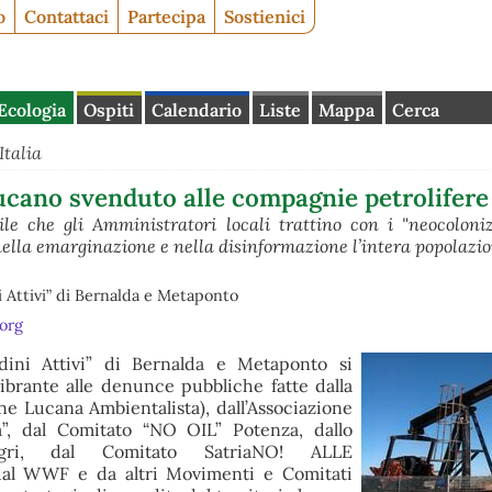
o
Contattaci
Partecipa
Sostienici
Ecologia
Ospiti
Calendario
Liste
Mappa
Cerca
Italia
 lucano svenduto alle compagnie petrolifere
ile che gli Amministratori locali trattino con i "neocoloniz
nella emarginazione e nella disinformazione l’intera popolazi
i Attivi” di Bernalda e Metaponto
org
adini Attivi” di Bernalda e Metaponto si
ibrante alle denunce pubbliche fatte dalla
e Lucana Ambientalista), dall’Associazione
a”, dal Comitato “NO OIL” Potenza, dallo
gri, dal Comitato SatriaNO! ALLE
al WWF e da altri Movimenti e Comitati