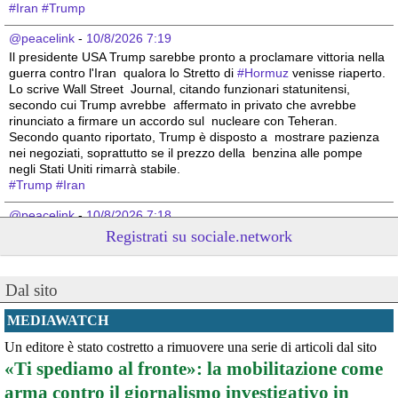
#
Iran
#
Trump
@peacelink
 - 
10/8/2026 7:19
Il presidente USA Trump sarebbe pronto a proclamare vittoria nella 
guerra contro l'Iran  qualora lo Stretto di 
#
Hormuz
 venisse riaperto. 
Lo scrive Wall Street  Journal, citando funzionari statunitensi, 
secondo cui Trump avrebbe  affermato in privato che avrebbe 
rinunciato a firmare un accordo sul  nucleare con Teheran. 
Secondo quanto riportato, Trump è disposto a  mostrare pazienza 
nei negoziati, soprattutto se il prezzo della  benzina alle pompe 
negli Stati Uniti rimarrà stabile. 
#
Trump
#
Iran
@peacelink
 - 
10/8/2026 7:18
Netanyahu boccia il piano per Gaza di Trump. (Rainews)
Registrati su sociale.network
#
Israele
#
Netanyahu
#
Trump
@peacelink
 - 
10/8/2026 7:17
Dal sito
L'unica risposta ai nostri nemici e a chi ci vuole male è la forza, la 
determinazione e la vittoria totale, senza accordi e senza pietà. 
MEDIAWATCH
Hamas e Hezbollah devono essere annientati fino all'ultimo di loro, 
Un editore è stato costretto a rimuovere una serie di articoli dal sito
senza esitare e senza fermarci". Lo ha scritto su X il ministro della 
«Ti spediamo al fronte»: la mobilitazione come
Sicurezza nazionale di Israele, Itamar Ben-Gvir, sostenendo che la 
sicurezza di Israele non può essere garantita da "accordi" dietro cui 
arma contro il giornalismo investigativo in
"si nascondono menzogne e inganni". (Rainews)