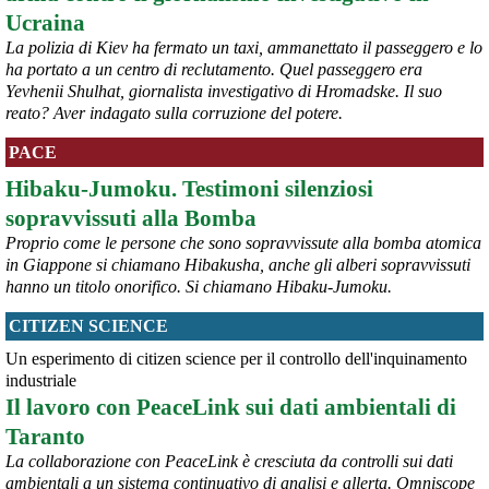
Ucraina
#
Israele
La polizia di Kiev ha fermato un taxi, ammanettato il passeggero e lo
@peacelink
 - 
10/8/2026 7:13
ha portato a un centro di reclutamento. Quel passeggero era
Il Segretario ONU Guterres ha esortato Russia e Ucraina a cessare 
Yevhenii Shulhat, giornalista investigativo di Hromadske. Il suo
gli attacchi contro le aree civili, dove decine di persone hanno 
reato? Aver indagato sulla corruzione del potere.
perso la vita. Il suo portavoce Farhan Haq ha detto: "Quest'ultima 
serie di attacchi segue un allarmante schema di intensificazione 
PACE
degli attacchi contro le aree popolate. Gli attacchi contro i civili e le 
infrastrutture civili costituiscono una chiara violazione del diritto 
Hibaku-Jumoku. Testimoni silenziosi
umanitario e devono cessare immediatamente". Askanews 7.8.26
sopravvissuti alla Bomba
#
ONU
#
civili
#
Russia
#
Ucraina
Proprio come le persone che sono sopravvissute alla bomba atomica
@peacelink
 - 
10/8/2026 7:08
in Giappone si chiamano Hibakusha, anche gli alberi sopravvissuti
ansa.it/sito/notizie/mondo/202
hanno un titolo onorifico. Si chiamano Hibaku-Jumoku.
Sale a 5 morti il bilancio del raid ucraino su Belgorod, 'colpiti edifici 
civili'. Fonti russe citate da Sky denunciano eccidio in un 
CITIZEN SCIENCE
caseggiato.
#
Belgorod
#
civili
Un esperimento di citizen science per il controllo dell'inquinamento
industriale
Il lavoro con PeaceLink sui dati ambientali di
Taranto
La collaborazione con PeaceLink è cresciuta da controlli sui dati
ambientali a un sistema continuativo di analisi e allerta. Omniscope