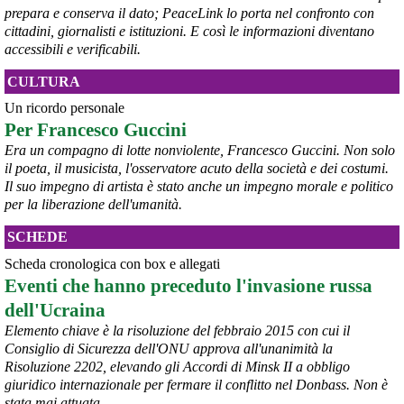
prepara e conserva il dato; PeaceLink lo porta nel confronto con
cittadini, giornalisti e istituzioni. E così le informazioni diventano
accessibili e verificabili.
CULTURA
@peacelink
 - 
10/8/2026 7:06
Un ricordo personale
Da settimane l'Ucraina spinge i suoi raid sempre più lontano oltre il 
Per Francesco Guccini
fronte, e non si affida più soltanto ai droni. A entrare in azione sono 
Era un compagno di lotte nonviolente, Francesco Guccini. Non solo
ormai anche i nuovi missili FP-5 Flamingo, come confermato dallo 
il poeta, il musicista, l'osservatore acuto della società e dei costumi.
stesso presidente Volodymyr Zelensky: ordigni capaci di 
Il suo impegno di artista è stato anche un impegno morale e politico
raggiungere bersagli fino a 3mila chilometri di distanza, volando a 
per la liberazione dell'umanità.
bassa quota, tra i 20 metri e i 10 chilometri d'altezza. 
#
Flamingo
#
Ucraina
SCHEDE
@peacelink
 - 
9/8/2026 17:43
Scheda cronologica con box e allegati
Il segretario dell'ONU Guterres ha condannato gli attacchi russi 
Eventi che hanno preceduto l'invasione russa
contro Kiev come "una violazione del diritto internazionale 
umanitario", definendo il 4 agosto la "giornata più letale" per i civili 
dell'Ucraina
ucraini dall'inizio dell'anno, con 17 morti e oltre 44 feriti in un solo 
Elemento chiave è la risoluzione del febbraio 2015 con cui il
attacco .
Consiglio di Sicurezza dell'ONU approva all'unanimità la
Nei primi 6 mesi del 2026, l'ONU ha confermato quasi 1.400 civili 
Risoluzione 2202, elevando gli Accordi di Minsk II a obbligo
ucraini uccisi e quasi 8.000 feriti a causa degli attacchi russi , un 
giuridico internazionale per fermare il conflitto nel Donbass. Non è
aumento del 37% rispetto allo stesso periodo del 2025 
#
Ucraina
#
ONU
#
civili
stata mai attuata.