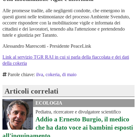
Alle promesse tradite, alle negligenti condotte, che emergono in
questi giorni nelle testimonianze del processo Ambiente Svenduto,
occorre rispondere con la mobilitazione vigile e informata dei
cittadini e dei lavoratori, tenendo alta l'attenzione e pretendendo
tutele e giustizia per Taranto.
Alessandro Marescotti - Presidente PeaceLink
Link al servizio TGR RAI in cui si parla della fiaccolata e dei dati
della cokeria
Parole chiave:
ilva
,
cokeria
,
di maio
Articoli correlati
ECOLOGIA
Pediatra, ricercatore e divulgatore scientifico
Addio a Ernesto Burgio, il medico
che ha dato voce ai bambini esposti
all'inquinamento