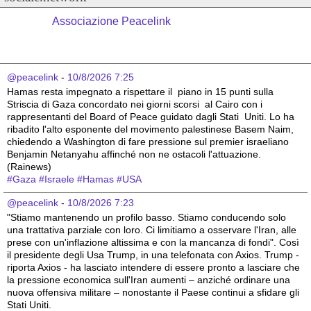
Associazione Peacelink
@peacelink
 - 
10/8/2026 7:25
Hamas resta impegnato a rispettare il  piano in 15 punti sulla 
Striscia di Gaza concordato nei giorni scorsi  al Cairo con i 
rappresentanti del Board of Peace guidato dagli Stati  Uniti. Lo ha 
ribadito l'alto esponente del movimento palestinese Basem Naim, 
chiedendo a Washington di fare pressione sul premier israeliano  
Benjamin Netanyahu affinché non ne ostacoli l'attuazione. 
(Rainews)
#
Gaza
#
Israele
#
Hamas
#
USA
@peacelink
 - 
10/8/2026 7:23
"Stiamo mantenendo un profilo basso. Stiamo conducendo solo 
una trattativa parziale con loro. Ci limitiamo a osservare l'Iran, alle 
prese con un'inflazione altissima e con la mancanza di fondi". Così 
il presidente degli Usa Trump, in una telefonata con Axios. Trump - 
riporta Axios - ha lasciato intendere di essere pronto a lasciare che 
la pressione economica sull'Iran aumenti – anziché ordinare una 
nuova offensiva militare – nonostante il Paese continui a sfidare gli 
Stati Uniti.