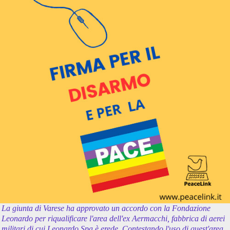
La giunta di Varese ha approvato un accordo con la Fondazione
Leonardo per riqualificare l'area dell'ex Aermacchi, fabbrica di aerei
militari di cui Leonardo Spa è erede. Contestando l'uso di quest'area