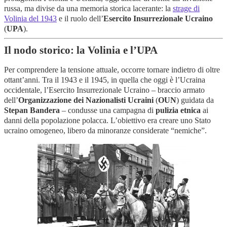
russa, ma divise da una memoria storica lacerante: la
strage di
Volinia del 1943
e il ruolo dell’
Esercito Insurrezionale Ucraino
(
UPA
).
Il nodo storico: la Volinia e l’UPA
Per comprendere la tensione attuale, occorre tornare indietro di oltre
ottant’anni. Tra il 1943 e il 1945, in quella che oggi è l’Ucraina
occidentale, l’Esercito Insurrezionale Ucraino – braccio armato
dell’
Organizzazione dei Nazionalisti Ucraini
(
OUN
) guidata da
Stepan Bandera
– condusse una campagna di
pulizia etnica
ai
danni della popolazione polacca. L’obiettivo era creare uno Stato
ucraino omogeneo, libero da minoranze considerate “nemiche”.