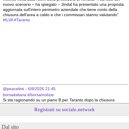
nuovo scenario – ha spiegato – Jindal ha presentato una proposta 
aggiornata sull’intero perimetro aziendale che tiene conto della 
chiusura dell’area a caldo e che i commissari stanno valutando”.
#
ILVA
#
Taranto
@peacelink
 - 
6/8/2026 21:45
borsaitaliana.it/borsa/notizie
Si sta ragionando su un piano B per Taranto dopo la chiusura 
dell’area a caldo dell’ILVA?
Registrati su sociale.network
#
ILVA
#
Taranto
@peacelink
 - 
6/8/2026 21:41
Dal sito
cronachetarantine.it/index.php