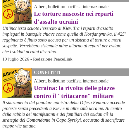
Albert, bollettino pacifista internazionale
Le torture nascoste nei reparti
d’assalto ucraini
Un’inchiesta scuote l’esercito di Kiev. Tra i reparti d’assalto
impiegati in battaglie chiave come quella di Kostjantynivka, il 425º
reggimento è finito sotto accusa per un sistema di torture e morti
sospette. Verrebbero sistemate mine attorno ai reparti per evitare
che i soldati ucraini disertino.
19 luglio 2026 - Redazione PeaceLink
CONFLITTI
Albert, bollettino pacifista internazionale
Ucraina: la rivolta delle piazze
contro il "tritacarne" militare
Il siluramento del popolare ministro della Difesa Fedorov accende
proteste senza precedenti a Kiev e in altre città ucraine. Al centro
della rabbia dei manifestanti e dei familiari dei soldati c'è la
strategia del Comandante in Capo Syrskyi, accusato di sacrificare
troppe vite umane.