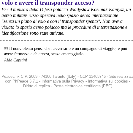
volo e avere il transponder acceso?
@peacelink
 - 
6/8/2026 21:08
Il governatore di Puglia Decaro esce dal vertice al Mimit più 
Per il ministro della Difesa polacco Władysław Kosiniak-Kamysz, un
preoccupato di come era entrato, lamentando l’assenza di certezze 
aereo militare russo operava nello spazio aereo internazionale
sulla procedura di gara e ribadendo la necessità di un ruolo diretto 
"senza un piano di volo e con il transponder spento". Non aveva
dello Stato.
violato lo spazio aereo polacco ma le procedure di intercettazione e
Anche il sindaco di Taranto, Bitetti, chiede un piano industriale 
identificazione sono state attivate.
chiaro, garanzie sulla salute e strumenti di tutela per i lavoratori 
dell’area a freddo. La Provincia parla di un tavolo “senza decisioni”.
Fonte: Cronache Tarantine 
Il nonviolento pensa che l'avversario è un compagno di viaggio; e può
#
ILVA
avere fermezza e chiarezza, senza amareggiarlo.
Aldo Capitini
@peacelink
 - 
6/8/2026 21:08
cronachetarantine.it/index.php
Il ministro ha ribadito che il Governo applicherà la sentenza, ma 
PeaceLink C.P. 2009 - 74100 Taranto (Italy) - CCP 13403746 - Sito realizzat
agirà per evitare quella che i sindacati definiscono una “bomba 
con
PhPeace 3.7.1
-
Informativa sulla Privacy
-
Informativa sui cookies
-
sociale”, tutelando i lavoratori dell’Ilva e dell’indotto e garantendo la 
Diritto di replica
-
Posta elettronica certificata (PEC)
continuità produttiva degli stabilimenti a valle.
#
ILVA