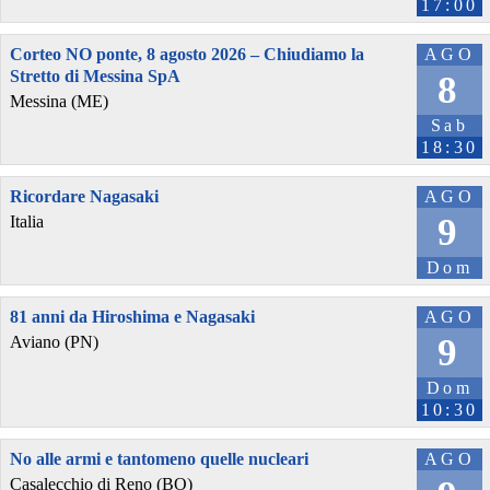
17:00
Corteo NO ponte, 8 agosto 2026 – Chiudiamo la
AGO
Stretto di Messina SpA
8
Messina (ME)
Sab
18:30
Ricordare Nagasaki
AGO
9
Italia
Dom
81 anni da Hiroshima e Nagasaki
AGO
9
Aviano (PN)
Dom
10:30
No alle armi e tantomeno quelle nucleari
AGO
Casalecchio di Reno (BO)