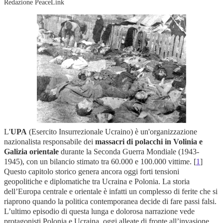
Redazione PeaceLink
L'
UPA
(Esercito Insurrezionale Ucraino) è un'organizzazione
nazionalista responsabile dei
massacri di polacchi in Volinia e
Galizia orientale
durante la Seconda Guerra Mondiale (1943-
1945), con un bilancio stimato tra 60.000 e 100.000 vittime.
[
1
]
Questo capitolo storico genera ancora oggi forti tensioni
geopolitiche e diplomatiche tra Ucraina e Polonia.
La storia
dell’Europa centrale e orientale è infatti un complesso di ferite che si
riaprono quando la politica contemporanea decide di fare passi falsi.
L’ultimo episodio di questa lunga e dolorosa narrazione vede
protagonisti Polonia e Ucraina, oggi alleate di fronte all’invasione