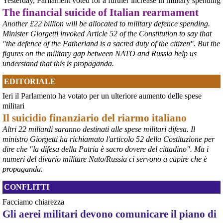
Yesterday, Parliament voted for a further increase in military spending
rappresentanze del territorio a presentare proposte operative.
The financial suicide of Italian rearmament
#
ILVA
#
Taranto
Another £22 billion will be allocated to military defence spending.
Minister Giorgetti invoked Article 52 of the Constitution to say that
"the defence of the Fatherland is a sacred duty of the citizen". But the
figures on the military gap between NATO and Russia help us
understand that this is propaganda.
EDITORIALE
Ieri il Parlamento ha votato per un ulteriore aumento delle spese
militari
Il suicidio finanziario del riarmo italiano
Altri 22 miliardi saranno destinati alle spese militari difesa. Il
@peacelink
 - 
6/8/2026 21:35
ministro Giorgetti ha richiamato l'articolo 52 della Costituzione per
Ultimi cento milioni di euro per l’ex Ilva, poi non saranno più 
dire che "la difesa della Patria è sacro dovere del cittadino". Ma i
possibili nuovi aiuti di Stato. Lo ha confermato il ministro Adolfo 
numeri del divario militare Nato/Russia ci servono a capire che è
Urso durante l’incontro al Mimit con le imprese dell’indotto: la 
propaganda.
tranche conclusiva del prestito autorizzato dall’Unione europea 
dovrà essere erogata entro il 9 agosto e restituita dal futuro 
CONFLITTI
acquirente.
Fonte: Studio100
Facciamo chiarezza
#
ILVA
#
UE
Gli aerei militari devono comunicare il piano di