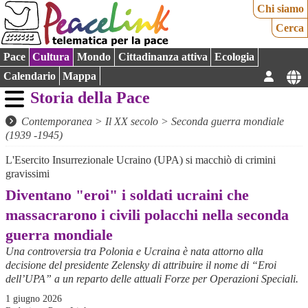
Chi siamo
Cerca
Pace
Cultura
Mondo
Cittadinanza attiva
Ecologia
Calendario
Mappa
Storia della Pace
Contemporanea
>
Il XX secolo
>
Seconda guerra mondiale
(1939 -1945)
L'Esercito Insurrezionale Ucraino (UPA) si macchiò di crimini
gravissimi
Diventano "eroi" i soldati ucraini che
massacrarono i civili polacchi nella seconda
guerra mondiale
Una controversia tra Polonia e Ucraina è nata attorno alla
decisione del presidente Zelensky di attribuire il nome di “Eroi
dell’UPA” a un reparto delle attuali Forze per Operazioni Speciali.
1 giugno 2026