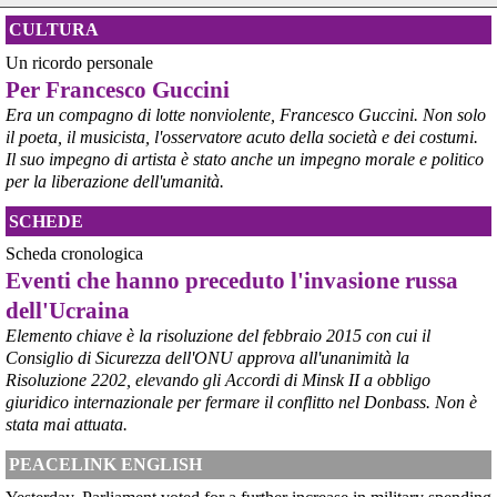
il Governo ha manifestato l’intenzione di predisporre un 
provvedimento straordinario per attenuare le conseguenze 
CULTURA
economiche e sociali della prevista fermata dell’area a caldo e ha 
Un ricordo personale
chiesto alle rappresentanze del territorio di formulare proposte 
Per Francesco Guccini
concrete per definirne i contenuti. Casartigiani valuta positivamente 
questa disponibilità.
Era un compagno di lotte nonviolente, Francesco Guccini. Non solo
#
ILVA
#
Taranto
il poeta, il musicista, l'osservatore acuto della società e dei costumi.
Il suo impegno di artista è stato anche un impegno morale e politico
per la liberazione dell'umanità.
SCHEDE
Scheda cronologica
Eventi che hanno preceduto l'invasione russa
dell'Ucraina
Elemento chiave è la risoluzione del febbraio 2015 con cui il
Consiglio di Sicurezza dell'ONU approva all'unanimità la
Risoluzione 2202, elevando gli Accordi di Minsk II a obbligo
@peacelink
 - 
6/8/2026 21:36
giuridico internazionale per fermare il conflitto nel Donbass. Non è
giornalerossoblu.it/ex-ilva-sc
stata mai attuata.
Nel tavolo convocato al Ministero delle Imprese e del Made in Italy, 
il Governo ha annunciato l’intenzione di predisporre un 
PEACELINK ENGLISH
provvedimento straordinario per attenuare le conseguenze 
economiche e sociali dello stop dell’area a caldo, invitando le 