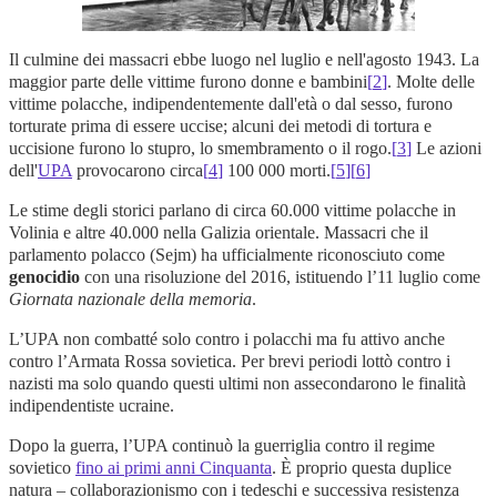
Il culmine dei massacri ebbe luogo nel luglio e nell'agosto 1943. La
maggior parte delle vittime furono donne e bambini
[
2
]
. Molte delle
vittime polacche, indipendentemente dall'età o dal sesso, furono
torturate prima di essere uccise; alcuni dei metodi di tortura e
uccisione furono lo stupro, lo smembramento o il rogo.
[
3
]
Le azioni
dell'
UPA
provocarono circa
[
4
]
100 000
morti.
[
5
]
[
6
]
Le stime degli storici parlano di circa 60.000 vittime polacche in
Volinia e altre 40.000 nella Galizia orientale. Massacri che il
parlamento polacco (Sejm) ha ufficialmente riconosciuto come
genocidio
con una risoluzione del 2016, istituendo l’11 luglio come
Giornata nazionale della memoria
.
L’UPA non combatté solo contro i polacchi ma fu attivo anche
contro l’Armata Rossa sovietica. Per brevi periodi lottò contro i
nazisti ma solo quando questi ultimi non assecondarono le finalità
indipendentiste ucraine.
Dopo la guerra, l’UPA continuò la guerriglia contro il regime
sovietico
fino ai primi anni Cinquanta
. È proprio questa duplice
natura – collaborazionismo con i tedeschi e successiva resistenza