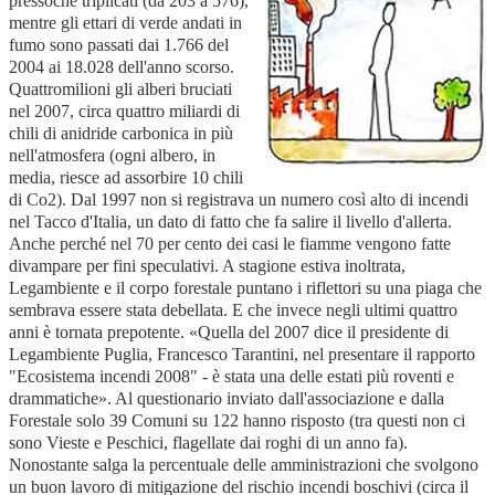
pressoché triplicati (da 203 a 576),
mentre gli ettari di verde andati in
fumo sono passati dai 1.766 del
2004 ai 18.028 dell'anno scorso.
Quattromilioni gli alberi bruciati
nel 2007, circa quattro miliardi di
chili di anidride carbonica in più
nell'atmosfera (ogni albero, in
media, riesce ad assorbire 10 chili
di Co2). Dal 1997 non si registrava un numero così alto di incendi
nel Tacco d'Italia, un dato di fatto che fa salire il livello d'allerta.
Anche perché nel 70 per cento dei casi le fiamme vengono fatte
divampare per fini speculativi. A stagione estiva inoltrata,
Legambiente e il corpo forestale puntano i riflettori su una piaga che
sembrava essere stata debellata. E che invece negli ultimi quattro
anni è tornata prepotente. «Quella del 2007 dice il presidente di
Legambiente Puglia, Francesco Tarantini, nel presentare il rapporto
"Ecosistema incendi 2008" - è stata una delle estati più roventi e
drammatiche». Al questionario inviato dall'associazione e dalla
Forestale solo 39 Comuni su 122 hanno risposto (tra questi non ci
sono Vieste e Peschici, flagellate dai roghi di un anno fa).
Nonostante salga la percentuale delle amministrazioni che svolgono
un buon lavoro di mitigazione del rischio incendi boschivi (circa il