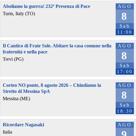
Aboliamo la guerra! 232ª Presenza di Pace
AGO
8
Turin, Italy (TO)
Sab
11:00
Il Cantico di Frate Sole. Abitare la casa comune nella
AGO
fraternità e nella pace
8
Trevi (PG)
Sab
17:00
Corteo NO ponte, 8 agosto 2026 – Chiudiamo la
AGO
Stretto di Messina SpA
8
Messina (ME)
Sab
18:30
Ricordare Nagasaki
AGO
9
Italia