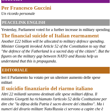
economiche e sociali della prevista fermata dell’area a caldo e ha 
Per Francesco Guccini
chiesto alle rappresentanze del territorio di formulare proposte 
concrete per definirne i contenuti. Casartigiani valuta positivamente 
Un ricordo personale
questa disponibilità.
#
ILVA
#
Taranto
PEACELINK ENGLISH
Yesterday, Parliament voted for a further increase in military spending
The financial suicide of Italian rearmament
Another £22 billion will be allocated to military defence spending.
Minister Giorgetti invoked Article 52 of the Constitution to say that
"the defence of the Fatherland is a sacred duty of the citizen". But the
figures on the military gap between NATO and Russia help us
understand that this is propaganda.
EDITORIALE
Ieri il Parlamento ha votato per un ulteriore aumento delle spese
@peacelink
 - 
6/8/2026 21:36
militari
giornalerossoblu.it/ex-ilva-sc
Il suicidio finanziario del riarmo italiano
Nel tavolo convocato al Ministero delle Imprese e del Made in Italy, 
Altri 22 miliardi saranno destinati alle spese militari difesa. Il
il Governo ha annunciato l’intenzione di predisporre un 
ministro Giorgetti ha richiamato l'articolo 52 della Costituzione per
provvedimento straordinario per attenuare le conseguenze 
dire che "la difesa della Patria è sacro dovere del cittadino". Ma i
economiche e sociali dello stop dell’area a caldo, invitando le 
rappresentanze del territorio a presentare proposte operative.
numeri del divario militare Nato/Russia ci servono a capire che è