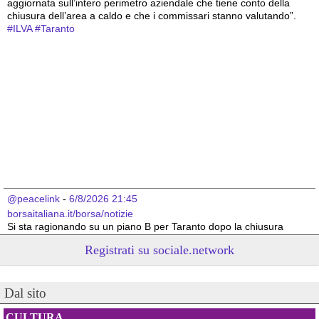
aggiornata sull’intero perimetro aziendale che tiene conto della 
chiusura dell’area a caldo e che i commissari stanno valutando”.
#
ILVA
#
Taranto
@peacelink
 - 
6/8/2026 21:45
borsaitaliana.it/borsa/notizie
Si sta ragionando su un piano B per Taranto dopo la chiusura 
dell’area a caldo dell’ILVA?
Registrati su sociale.network
#
ILVA
#
Taranto
@peacelink
 - 
6/8/2026 21:41
Dal sito
cronachetarantine.it/index.php
il Governo ha manifestato l’intenzione di predisporre un 
provvedimento straordinario per attenuare le conseguenze 
CULTURA