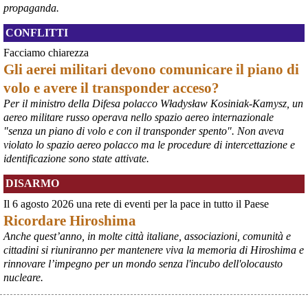
#
ILVA
#
Taranto
propaganda.
CONFLITTI
Facciamo chiarezza
Gli aerei militari devono comunicare il piano di
volo e avere il transponder acceso?
Per il ministro della Difesa polacco Władysław Kosiniak-Kamysz, un
aereo militare russo operava nello spazio aereo internazionale
"senza un piano di volo e con il transponder spento". Non aveva
violato lo spazio aereo polacco ma le procedure di intercettazione e
identificazione sono state attivate.
@peacelink
 - 
6/8/2026 21:35
DISARMO
Ultimi cento milioni di euro per l’ex Ilva, poi non saranno più 
possibili nuovi aiuti di Stato. Lo ha confermato il ministro Adolfo 
Il 6 agosto 2026 una rete di eventi per la pace in tutto il Paese
Urso durante l’incontro al Mimit con le imprese dell’indotto: la 
Ricordare Hiroshima
tranche conclusiva del prestito autorizzato dall’Unione europea 
dovrà essere erogata entro il 9 agosto e restituita dal futuro 
Anche quest’anno, in molte città italiane, associazioni, comunità e
acquirente.
cittadini si riuniranno per mantenere viva la memoria di Hiroshima e
Fonte: Studio100
rinnovare l’impegno per un mondo senza l'incubo dell'olocausto
#
ILVA
#
UE
nucleare.
@peacelink
 - 
6/8/2026 21:08