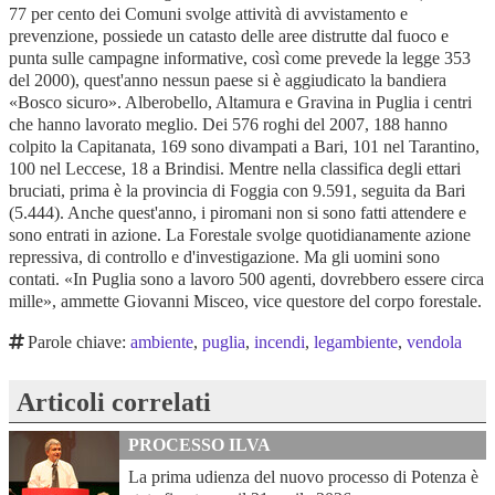
77 per cento dei Comuni svolge attività di avvistamento e
prevenzione, possiede un catasto delle aree distrutte dal fuoco e
punta sulle campagne informative, così come prevede la legge 353
del 2000), quest'anno nessun paese si è aggiudicato la bandiera
«Bosco sicuro». Alberobello, Altamura e Gravina in Puglia i centri
che hanno lavorato meglio. Dei 576 roghi del 2007, 188 hanno
colpito la Capitanata, 169 sono divampati a Bari, 101 nel Tarantino,
100 nel Leccese, 18 a Brindisi. Mentre nella classifica degli ettari
bruciati, prima è la provincia di Foggia con 9.591, seguita da Bari
(5.444). Anche quest'anno, i piromani non si sono fatti attendere e
sono entrati in azione. La Forestale svolge quotidianamente azione
repressiva, di controllo e d'investigazione. Ma gli uomini sono
contati. «In Puglia sono a lavoro 500 agenti, dovrebbero essere circa
mille», ammette Giovanni Misceo, vice questore del corpo forestale.
Parole chiave:
ambiente
,
puglia
,
incendi
,
legambiente
,
vendola
Articoli correlati
PROCESSO ILVA
La prima udienza del nuovo processo di Potenza è