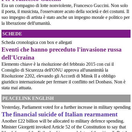
pubblicazione dell'inchiesta shock sul 425º Reggimento d'Assalto "Skelya".
Era un compagno di lotte nonviolente, Francesco Guccini. Non solo
https://babel.ua/en/texts/127938-the-skelya-assault-re
il poeta, il musicista, l'osservatore acuto della società e dei costumi. Il
[News] Violenza sessuale in Sudan per traumatizzare la popolazione civile: il
rapporto pubblicato oggi dall'ONU
suo impegno di artista è stato anche un impegno morale e politico per
Rapporto ONU documenta l'uso diffuso e brutale della violenza sessuale in
la liberazione dell'umanità.
Sudan23 giugno 2026GINEVRA – Un rapporto dell'Ufficio dei Diritti Umani
delle Nazioni Unite pubblicato martedì mette a nudo la brutalità e l'entità
SCHEDE
della violenza sessuale legata al confl
[News] Accordo di cooperazione militare fra l'Italia e gli Emirati Arabi
Scheda cronologica con box e allegati
Uniti. Ecco i nomi dei senatori che non hanno citato il genocidio del Sudan,
Eventi che hanno preceduto l'invasione russa
in cui sono coinvolti gli Emirati Arabi Uniti
dell'Ucraina
E' stato approvato - prima con il voto della Camera e poi con quello del
Senato - l'accordo di cooperazione militare fra l'Italia e gli Emirati Arabi
Elemento chiave è la risoluzione del febbraio 2015 con cui il
Uniti, il cui coinvolgimento nel genocidio del Sudan è oggetto di indagine da
Consiglio di Sicurezza dell'ONU approva all'unanimità la
parte dell'ONU (vedere appendice).Ciò che emer
[News] Caccia di sesta generazione GCAP, c'è una finestra di opportunità per
Risoluzione 2202, elevando gli Accordi di Minsk II a obbligo
fermarlo
giuridico internazionale per fermare il conflitto nel Donbass. Non è
Ecco le scadenze e i punti deboli del programma militare GCAPA pochi
stata mai attuata.
giorni da una scadenza cruciale per il programma GCAP (Global Combat Air
Programme), il costosissimo caccia di sesta generazione promosso da
PEACELINK ENGLISH
Italia, Regno Unito e Giappone, si apre una finestra di opportunità per il
movimento
Yesterday, Parliament voted for a further increase in military spending
[News] Armi nucleari ad Aviano, cosa ha deciso oggi il GIP
The financial suicide of Italian rearmament
Il Giudice per le Indagini Preliminari del Tribunale di Pordenone ha deciso di
riservarsi sulla richiesta di opposizione all’archiviazione presentata da un
Another £22 billion will be allocated to military defence spending.
gruppo di cittadini e associazioni riguardo alla presenza di armi nucleari
Minister Giorgetti invoked Article 52 of the Constitution to say that
statunitensi nella base USAF di Aviano. L’attesa decisi