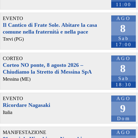
11:00
EVENTO
AGO
Il Cantico di Frate Sole. Abitare la casa
8
comune nella fraternità e nella pace
Sab
Trevi (PG)
17:00
CORTEO
AGO
Corteo NO ponte, 8 agosto 2026 –
8
Chiudiamo la Stretto di Messina SpA
Sab
Messina (ME)
18:30
EVENTO
AGO
Ricordare Nagasaki
9
Italia
Dom
MANIFESTAZIONE
AGO