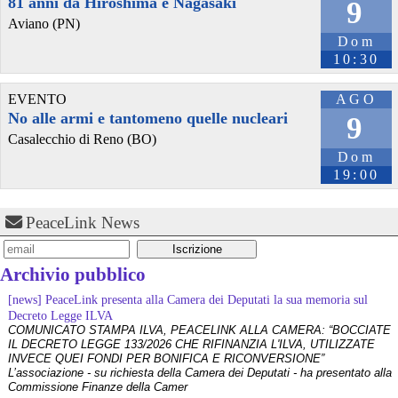
81 anni da Hiroshima e Nagasaki
9
Aviano (PN)
Dom
10:30
EVENTO
AGO
No alle armi e tantomeno quelle nucleari
9
Casalecchio di Reno (BO)
Dom
19:00
PeaceLink News
Archivio pubblico
[news] PeaceLink presenta alla Camera dei Deputati la sua memoria sul
Decreto Legge ILVA
COMUNICATO STAMPA ILVA, PEACELINK ALLA CAMERA: “BOCCIATE
IL DECRETO LEGGE 133/2026 CHE RIFINANZIA L'ILVA, UTILIZZATE
INVECE QUEI FONDI PER BONIFICA E RICONVERSIONE”
L’associazione - su richiesta della Camera dei Deputati - ha presentato alla
Commissione Finanze della Camer