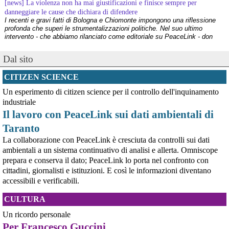
[news] La violenza non ha mai giustificazioni e finisce sempre per
danneggiare le cause che dichiara di difendere
I recenti e gravi fatti di Bologna e Chiomonte impongono una riflessione
profonda che superi le strumentalizzazioni politiche. Nel suo ultimo
intervento - che abbiamo rilanciato come editoriale su PeaceLink - don
Tonio Dell'Olio affronta il tema con la consueta lucidità: la violenza non ha
[news] ILVA, ora la salute viene prima
Dal sito
PeaceLink: “Una vittoria storica dei cittadini, ora la salute viene prima”
L’associazione PeaceLink esprime il proprio pieno sostegno e la più sentita
CITIZEN SCIENCE
gratitudine al gruppo di cittadini e all'associazione Genitori Tarantini che
hanno ottenuto una vittoria storica davan
Un esperimento di citizen science per il controllo dell'inquinamento
[news] Victor Jara, catturato l’ultimo dei suoi aguzzini
industriale
Víctor Jara, il cantautore dei poveri che sfidò la dittatura cilena con la sua
chitarra A cinquant'anni dal golpe che insanguinò il Cile, la storia di Víctor
Il lavoro con PeaceLink sui dati ambientali di
Jara continua a risuonare come un inno alla dignità e alla resistenza. La
Taranto
sua voce, spezzata dalle mani dei carn
[news] La "Breve storia del pacifismo italiano" è stata arricchita con undici
La collaborazione con PeaceLink è cresciuta da controlli sui dati
schede introduttive storico-culturali dei vari periodi, dal primo Novecento a
ambientali a un sistema continuativo di analisi e allerta. Omniscope
oggi
prepara e conserva il dato; PeaceLink lo porta nel confronto con
Siamo felici di annunciarvi un aggiornamento per la nostra "Breve storia del
cittadini, giornalisti e istituzioni. E così le informazioni diventano
pacifismo italiano". Il percorso di ricerca e divulgazione si arricchisce oggi
accessibili e verificabili.
di un nuovo strumento: abbiamo integrato nel testo undici schede
introduttive, dedicate ciascuna a una specifica periodizzazione s
[news] Ucraina, minacce alla redazione di Babel che ha indagato sulle torture
CULTURA
nel Reggimento Skelya
Un ricordo personale
La giornalista Kateryna Lykhohliad, la direttrice Kateryna Kobernyk e l'intera
redazione di Babel hanno ricevuto gravi minacce dirette a seguito della
Per Francesco Guccini