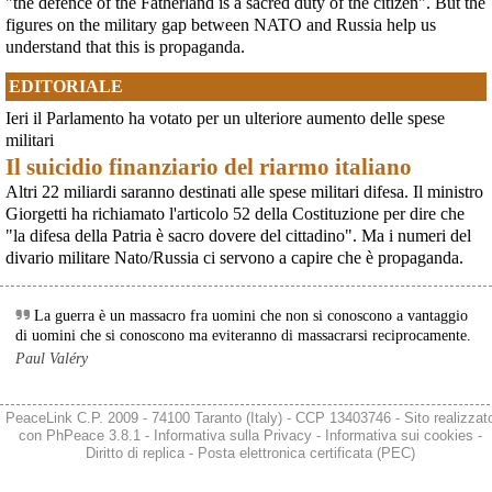
"the defence of the Fatherland is a sacred duty of the citizen". But the
[News] Parte in Finlandia la manifestazione contro il riarmo europeo
figures on the military gap between NATO and Russia help us
Helsinki, mobilitazione contro il riarmo europeo: “Welfare, not warfare”Anche
in Finlandia, oggi 14 giugno 2026, cittadini e organizzazioni pacifiste stanno
understand that this is propaganda.
scendendo in piazza contro il riarmo, in collegamento con le proteste in
tutta Europa (Madrid, Bruxelles e altre città)
EDITORIALE
[News] Oggi in Spagna mobilitazione contro il riarmo, in questi minuti sta
per partire a Bruxelles la marcia pacifista europea di No Rearm Europe
Ieri il Parlamento ha votato per un ulteriore aumento delle spese
Oggi in Spagna mobilitazione contro il riarmo e il militarismoSi è svolta
militari
oggi, 14 giugno 2026, a Madrid la manifestazione indetta dall'Assemblea
Il suicidio finanziario del riarmo italiano
Internazionalista di Madrid con il titolo "Contro il riarmo e la guerra
imperialista". I partecipanti si sono radunati in Plaza de Atoc
Altri 22 miliardi saranno destinati alle spese militari difesa. Il ministro
[news] La strage di Bologna, i suoi mandati e la cerniera con la NATO
Giorgetti ha richiamato l'articolo 52 della Costituzione per dire che
A quarantasei anni dalla strage che il 2 agosto 1980 insanguinò la stazione
"la difesa della Patria è sacro dovere del cittadino". Ma i numeri del
di Bologna, PeaceLink torna a ricordare le 85 vittime e gli oltre 200 feriti di
divario militare Nato/Russia ci servono a capire che è propaganda.
quel sabato mattina. Lo fa con un nuovo editoriale dal titolo "Strage di
Bologna: una scomoda verità", che ripercorre gli
La guerra è un massacro fra uomini che non si conoscono a vantaggio
di uomini che si conoscono ma eviteranno di massacrarsi reciprocamente.
Paul Valéry
PeaceLink C.P. 2009 - 74100 Taranto (Italy) - CCP 13403746 - Sito realizzat
con
PhPeace 3.8.1
-
Informativa sulla Privacy
-
Informativa sui cookies
-
Diritto di replica
-
Posta elettronica certificata (PEC)