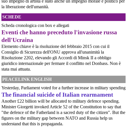
suo impegno di artista è stato anche un impegno morale e politico per
Uniti, il cui coinvolgimento nel genocidio del Sudan è oggetto di indagine da
la liberazione dell'umanità.
parte dell'ONU (vedere appendice).Ciò che emer
[News] Caccia di sesta generazione GCAP, c'è una finestra di opportunità per
SCHEDE
fermarlo
Ecco le scadenze e i punti deboli del programma militare GCAPA pochi
Scheda cronologica con box e allegati
giorni da una scadenza cruciale per il programma GCAP (Global Combat Air
Eventi che hanno preceduto l'invasione russa
Programme), il costosissimo caccia di sesta generazione promosso da
Italia, Regno Unito e Giappone, si apre una finestra di opportunità per il
dell'Ucraina
movimento
[News] Armi nucleari ad Aviano, cosa ha deciso oggi il GIP
Elemento chiave è la risoluzione del febbraio 2015 con cui il
Il Giudice per le Indagini Preliminari del Tribunale di Pordenone ha deciso di
Consiglio di Sicurezza dell'ONU approva all'unanimità la
riservarsi sulla richiesta di opposizione all’archiviazione presentata da un
Risoluzione 2202, elevando gli Accordi di Minsk II a obbligo
gruppo di cittadini e associazioni riguardo alla presenza di armi nucleari
giuridico internazionale per fermare il conflitto nel Donbass. Non è
statunitensi nella base USAF di Aviano. L’attesa decisi
[News] Parte in Finlandia la manifestazione contro il riarmo europeo
stata mai attuata.
Helsinki, mobilitazione contro il riarmo europeo: “Welfare, not warfare”Anche
in Finlandia, oggi 14 giugno 2026, cittadini e organizzazioni pacifiste stanno
PEACELINK ENGLISH
scendendo in piazza contro il riarmo, in collegamento con le proteste in
tutta Europa (Madrid, Bruxelles e altre città)
Yesterday, Parliament voted for a further increase in military spending
[News] Oggi in Spagna mobilitazione contro il riarmo, in questi minuti sta
The financial suicide of Italian rearmament
per partire a Bruxelles la marcia pacifista europea di No Rearm Europe
Another £22 billion will be allocated to military defence spending.
Oggi in Spagna mobilitazione contro il riarmo e il militarismoSi è svolta
oggi, 14 giugno 2026, a Madrid la manifestazione indetta dall'Assemblea
Minister Giorgetti invoked Article 52 of the Constitution to say that
Internazionalista di Madrid con il titolo "Contro il riarmo e la guerra
"the defence of the Fatherland is a sacred duty of the citizen". But the
imperialista". I partecipanti si sono radunati in Plaza de Atoc
figures on the military gap between NATO and Russia help us
understand that this is propaganda.