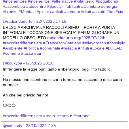
#
inceneritore
#
inceneritori
#
alternative
#
Rifiutizero
#
poggibonsi
#
assemblea
#
atocentro
#
Speciali
#
abitanti
#
Comitato
#
energia
#
firenze
#
Montale
#
pistoia
#
rifiuti
#
comuni
#
rfiuti
#
salute
#
tari
#
cis
@radiondadurto
 - 
22/7/2025 17:15
BRESCIA ARCHIVIA LA RACCOLTA RIFIUTI PORTA A PORTA 
INTEGRALE: “OCCASIONE SPRECATA” PER MIGLIORARE UN 
MODELLO OBSOLETO 
radiondadurto.org/2025/07/22/b
#
raccoltadifferenziata
#
FrancescoCatalano
#
Allavorocon
#
consiglio
#
Ambiente
#
Politica
#
comunale
#
brescia
#
rifiuti
#
Locale
#
LOCALI
#
comune
#
tassa
#
tari
@koukypa
 - 
6/3/2025 20:10
Infrangere la legge ogni tanto è liberatorio, oggi l'ho fatto io, 
.
Ho messo uno scontrino di carta termica nel sacchetto della carta 
normale.
.
Ah che bel brivido ferino!
.
😌😌😌
.
#
raccoltadifferenziata
#
reato
#
carta
 e 
#
cartone
@cafeindy
 - 
23/10/2024 7:35