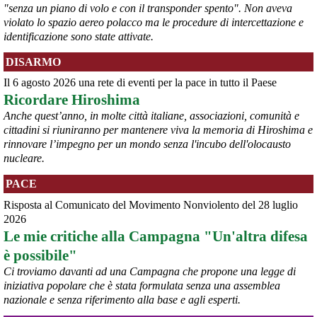
"senza un piano di volo e con il transponder spento". Non aveva
violato lo spazio aereo polacco ma le procedure di intercettazione e
identificazione sono state attivate.
DISARMO
Il 6 agosto 2026 una rete di eventi per la pace in tutto il Paese
@peacelink
 - 
6/8/2026 7:50
Ricordare Hiroshima
retepacedisarmo.org/2026/missi
Il Parlamento è stato tenuto praticamente all’oscuro del 
Anche quest’anno, in molte città italiane, associazioni, comunità e
dispiegamento di uomini e mezzi verso il regno saudita e in un 
cittadini si riuniranno per mantenere viva la memoria di Hiroshima e
contesto di conflitto aperto nella regione.
rinnovare l’impegno per un mondo senza l'incubo dell'olocausto
#
disarmo
#
noguerra
#
pcknews
nucleare.
PACE
Risposta al Comunicato del Movimento Nonviolento del 28 luglio
2026
Le mie critiche alla Campagna "Un'altra difesa
è possibile"
Ci troviamo davanti ad una Campagna che propone una legge di
iniziativa popolare che è stata formulata senza una assemblea
nazionale e senza riferimento alla base e agli esperti.