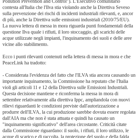
Pollution Prevention and Control"). L'Esecutivo comunitario
contesta all'Italia che l'Ilva stia violando anche la Direttiva Seveso
sulla prevenzione dei rischi di incidenti industriali rilevanti, e, ancor
di più, anche la Direttiva sulle emissioni industriali (2010/75/EU).
La nuova lettera di messa in mora riguarda punti fondamentali della
questione Ilva quale i rifiuti, il loro stoccaggio, gli scarichi delle
acque utilizzate negli impianti, l'inquinamento dei suoli e delle aree
vicine allo stabilimento.
Ecco i punti rilevanti contenuti nella lettera di messa in mora e che
PeaceLink ha tradotto:
- Considerata l'evidenza del fatto che l'ILVA stia ancora causando un
importante inquinamento, la Commissione ha reputato che l'Italia
violi gli articoli 11 e 12 della Direttiva sulle Emissioni Industriali.
Questa decisione mantiene e riconferma la messa in mora di
settembre relativamente alla direttiva Ippc, ampliandola con nuovi
rilievi riguardanti le condizioni previste dall'autorizzazione a
produrre dell'ILVA, la cui produzione sarebbe dovuta essere regolata
dall'AIA ma che non è stata attuata e quindi ha causato un
"inquinamento significativo" dell'area circostante. Criticità citate
dalla Commissione riguardano: il suolo, i rifiuti, il loro utilizzo, le
acque di scarico e di raccolta, la protezione del suolo e della falda