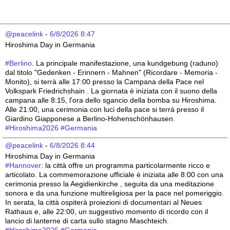
@peacelink
 - 
6/8/2026 8:47
Hiroshima Day in Germania 
#
Berlino
. La principale manifestazione, una kundgebung (raduno) 
dal titolo "Gedenken - Erinnern - Mahnen" (Ricordare - Memoria - 
Monito), si terrà alle 17:00 presso la Campana della Pace nel 
Volkspark Friedrichshain . La giornata è iniziata con il suono della 
campana alle 8:15, l'ora dello sgancio della bomba su Hiroshima. 
Alle 21:00, una cerimonia con luci della pace si terrà presso il 
Giardino Giapponese a Berlino-Hohenschönhausen.
#
Hiroshima2026
#
Germania
@peacelink
 - 
6/8/2026 8:44
Hiroshima Day in Germania 
#
Hannover
: la città offre un programma particolarmente ricco e 
articolato. La commemorazione ufficiale è iniziata alle 8:00 con una 
cerimonia presso la Aegidienkirche , seguita da una meditazione 
sonora e da una funzione multireligiosa per la pace nel pomeriggio. 
In serata, la città ospiterà proiezioni di documentari al Neues 
Rathaus e, alle 22:00, un suggestivo momento di ricordo con il 
lancio di lanterne di carta sullo stagno Maschteich.
#
Hiroshima2026
#
Germania