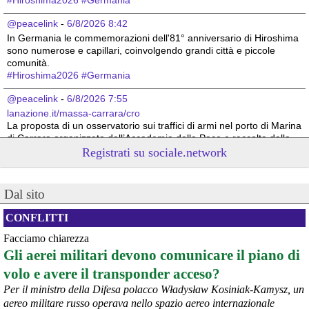
@peacelink
 - 
6/8/2026 8:42
In Germania le commemorazioni dell'81° anniversario di Hiroshima 
sono numerose e capillari, coinvolgendo grandi città e piccole 
comunità. 
#
Hiroshima2026
#
Germania
@peacelink
 - 
6/8/2026 7:55
lanazione.it/massa-carrara/cro
La proposta di un osservatorio sui traffici di armi nel porto di Marina 
di Carrara organizzato dall’Accademia della Pace e raccolta dalla 
sindaca Serena Arrighi.
Registrati su sociale.network
Linda Maggiori, nel ricostruire l’inchiesta che ha fatto per 
AltrEconomia sull’attività di carico e scarico di armi in diversi porti 
tra cui quello di Marina di Carrara, ha sottolineato la resistenza da 
Dal sito
parte delle istituzioni competenti a fornire le informazioni 
indispensabili.
CONFLITTI
#
armi
#
disarmo
#
pcknews
#
pace
Facciamo chiarezza
Gli aerei militari devono comunicare il piano di
volo e avere il transponder acceso?
Per il ministro della Difesa polacco Władysław Kosiniak-Kamysz, un
aereo militare russo operava nello spazio aereo internazionale