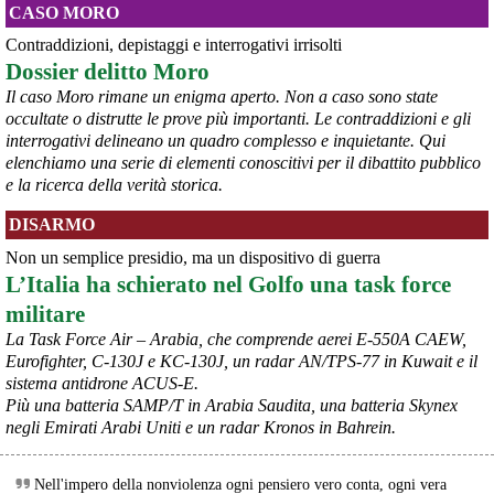
@peacelink
 - 
6/8/2026 5:38
CASO MORO
ilmanifesto.it/guerra-a-debito
Ieri il parlamento ha approvato le risoluzioni della maggioranza che 
Contraddizioni, depistaggi e interrogativi irrisolti
impegnano il governo ad avviare le procedure per chiedere 
Dossier delitto Moro
all’Unione europea di attivare la clausola di salvaguardia nazionale 
Il caso Moro rimane un enigma aperto. Non a caso sono state
per lo scostamento di bilancio. Si tratta, in un triennio, dello 0,6% 
occultate o distrutte le prove più importanti. Le contraddizioni e gli
del Pil per investimenti in transizione energetica e dello 0,9% in 
interrogativi delineano un quadro complesso e inquietante. Qui
materia di spese militari. In totale si parla di circa 36 miliardi, 14 per 
elenchiamo una serie di elementi conoscitivi per il dibattito pubblico
l’energia e 22 per la difesa da qui al 2028. 
#
spesemilitari
e la ricerca della verità storica.
DISARMO
Non un semplice presidio, ma un dispositivo di guerra
L’Italia ha schierato nel Golfo una task force
militare
La Task Force Air – Arabia, che comprende aerei E-550A CAEW,
Eurofighter, C-130J e KC-130J, un radar AN/TPS-77 in Kuwait e il
sistema antidrone ACUS-E.
Più una batteria SAMP/T in Arabia Saudita, una batteria Skynex
negli Emirati Arabi Uniti e un radar Kronos in Bahrein.
@peacelink
 - 
5/8/2026 12:54
avvenire.it/mondo/fuoco-sugli-
Nell'impero della nonviolenza ogni pensiero vero conta, ogni vera
“Raid sui magazzini nella regione di Mosca. Una ventina i depositi 