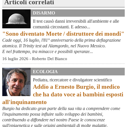
Articoli correlati
DISARMO
Il test causò danni irreversibili all'ambiente e alle
comunità circostanti. E adesso...
"Sono diventato Morte / distruttore dei mondi"
Cade oggi, 16 luglio, l'81° anniversario della prima deflagrazione
atomica. Il Trinity test ad Alamgordo, nel Nuovo Messico.
E nel frattempo, tra minacce e possibili speranze...
16 luglio 2026 - Roberto Del Bianco
ECOLOGIA
Pediatra, ricercatore e divulgatore scientifico
Addio a Ernesto Burgio, il medico
che ha dato voce ai bambini esposti
all'inquinamento
Burgio ha dedicato gran parte della sua vita a comprendere come
l'inquinamento possa influire sullo sviluppo dei bambini,
contribuendo a diffondere nel nostro Paese le conoscenze
sull'epigenetica e sulle origini ambientali di molte malattie.