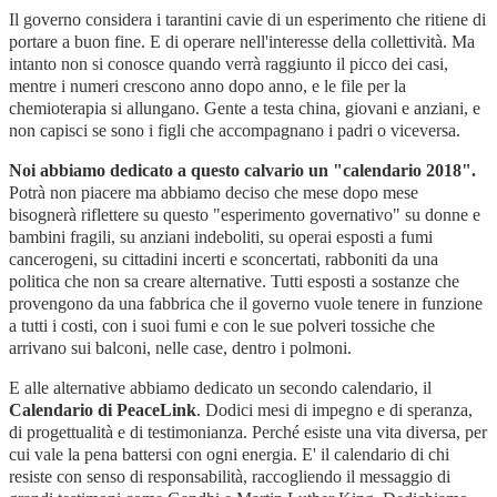
Il governo considera i tarantini cavie di un esperimento che ritiene di
portare a buon fine. E di operare nell'interesse della collettività. Ma
intanto non si conosce quando verrà raggiunto il picco dei casi,
mentre i numeri crescono anno dopo anno, e le file per la
chemioterapia si allungano. Gente a testa china, giovani e anziani, e
non capisci se sono i figli che accompagnano i padri o viceversa.
Noi abbiamo dedicato a questo calvario un "calendario 2018".
Potrà non piacere ma abbiamo deciso che mese dopo mese
bisognerà riflettere su questo "esperimento governativo" su donne e
bambini fragili, su anziani indeboliti, su operai esposti a fumi
cancerogeni, su cittadini incerti e sconcertati, rabboniti da una
politica che non sa creare alternative. Tutti esposti a sostanze che
provengono da una fabbrica che il governo vuole tenere in funzione
a tutti i costi, con i suoi fumi e con le sue polveri tossiche che
arrivano sui balconi, nelle case, dentro i polmoni.
E alle alternative abbiamo dedicato un secondo calendario, il
Calendario di PeaceLink
. Dodici mesi di impegno e di speranza,
di progettualità e di testimonianza. Perché esiste una vita diversa, per
cui vale la pena battersi con ogni energia. E' il calendario di chi
resiste con senso di responsabilità, raccogliendo il messaggio di