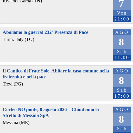
7
Riva del Garda (TN)
Ven
21:00
Aboliamo la guerra! 232ª Presenza di Pace
AGO
8
Turin, Italy (TO)
Sab
11:00
Il Cantico di Frate Sole. Abitare la casa comune nella
AGO
fraternità e nella pace
8
Trevi (PG)
Sab
17:00
Corteo NO ponte, 8 agosto 2026 – Chiudiamo la
AGO
Stretto di Messina SpA
8
Messina (ME)
Sab