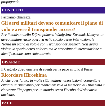
Nel tavolo convocato al Ministero delle Imprese e del Made in Italy, 
propaganda.
il Governo ha annunciato l’intenzione di predisporre un 
provvedimento straordinario per attenuare le conseguenze 
CONFLITTI
economiche e sociali dello stop dell’area a caldo, invitando le 
Facciamo chiarezza
rappresentanze del territorio a presentare proposte operative.
Gli aerei militari devono comunicare il piano di
#
ILVA
#
Taranto
volo e avere il transponder acceso?
Per il ministro della Difesa polacco Władysław Kosiniak-Kamysz, un
aereo militare russo operava nello spazio aereo internazionale
"senza un piano di volo e con il transponder spento". Non aveva
violato lo spazio aereo polacco ma le procedure di intercettazione e
identificazione sono state attivate.
DISARMO
Il 6 agosto 2026 una rete di eventi per la pace in tutto il Paese
Ricordare Hiroshima
@peacelink
 - 
6/8/2026 21:35
Anche quest’anno, in molte città italiane, associazioni, comunità e
Ultimi cento milioni di euro per l’ex Ilva, poi non saranno più 
cittadini si riuniranno per mantenere viva la memoria di Hiroshima e
possibili nuovi aiuti di Stato. Lo ha confermato il ministro Adolfo 
rinnovare l’impegno per un mondo senza l'incubo dell'olocausto
Urso durante l’incontro al Mimit con le imprese dell’indotto: la 
nucleare.
tranche conclusiva del prestito autorizzato dall’Unione europea 
dovrà essere erogata entro il 9 agosto e restituita dal futuro 
PACE
acquirente.