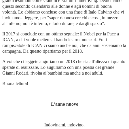
grandi testimoni come Gandhi e Martin Luther King. Dedichiamo
questo secondo calendario alle donne e agli uomini di buona
volontà. Lo abbiamo concluso con una frase di Italo Calvino che vi
invituamo a leggere, per "saper riconoscere chi e cosa, in mezzo
all'inferno, non è inferno, e farlo durare, e dargli spazio”.
Il 2017 si conclude con un ottimo segnale: il Nobel per la Pace a
ICAN, a chi vuole mettere al bando le armi nucleari. Fra i
rompiscatole di ICAN ci siamo anche noi, che da anni sosteniamo la
campagna. Da questo ripartiamo per il 2018.
A voi che ci leggete auguriamo un 2018 che sia all'altezza di quanto
sperate di realizzare. Lo auguriamo con una poesia del grande
Gianni Rodari, rivolta ai bambini ma anche a noi adulti.
Buona lettura!
L’anno nuovo
Indovinami, indovino,