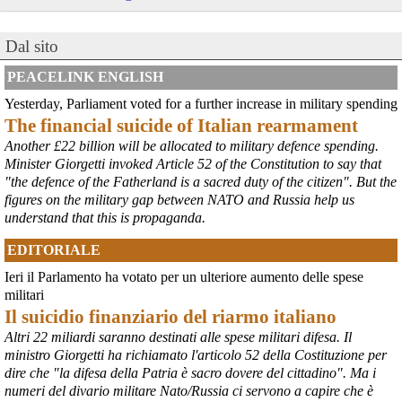
@peacelink
 - 
6/8/2026 21:41
Dal sito
cronachetarantine.it/index.php
il Governo ha manifestato l’intenzione di predisporre un 
provvedimento straordinario per attenuare le conseguenze 
PEACELINK ENGLISH
economiche e sociali della prevista fermata dell’area a caldo e ha 
Yesterday, Parliament voted for a further increase in military spending
chiesto alle rappresentanze del territorio di formulare proposte 
The financial suicide of Italian rearmament
concrete per definirne i contenuti. Casartigiani valuta positivamente 
questa disponibilità.
Another £22 billion will be allocated to military defence spending.
#
ILVA
#
Taranto
Minister Giorgetti invoked Article 52 of the Constitution to say that
"the defence of the Fatherland is a sacred duty of the citizen". But the
figures on the military gap between NATO and Russia help us
understand that this is propaganda.
EDITORIALE
Ieri il Parlamento ha votato per un ulteriore aumento delle spese
militari
Il suicidio finanziario del riarmo italiano
Altri 22 miliardi saranno destinati alle spese militari difesa. Il
ministro Giorgetti ha richiamato l'articolo 52 della Costituzione per
@peacelink
 - 
6/8/2026 21:36
dire che "la difesa della Patria è sacro dovere del cittadino". Ma i
numeri del divario militare Nato/Russia ci servono a capire che è
giornalerossoblu.it/ex-ilva-sc