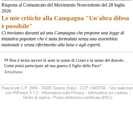
Fonte: Studio100
Risposta al Comunicato del Movimento Nonviolento del 28 luglio
#
ILVA
#
UE
2026
Le mie critiche alla Campagna "Un'altra difesa
@peacelink
 - 
6/8/2026 21:08
è possibile"
Il governatore di Puglia Decaro esce dal vertice al Mimit più 
preoccupato di come era entrato, lamentando l’assenza di certezze 
Ci troviamo davanti ad una Campagna che propone una legge di
sulla procedura di gara e ribadendo la necessità di un ruolo diretto 
iniziativa popolare che è stata formulata senza una assemblea
dello Stato.
nazionale e senza riferimento alla base e agli esperti.
Anche il sindaco di Taranto, Bitetti, chiede un piano industriale 
chiaro, garanzie sulla salute e strumenti di tutela per i lavoratori 
dell’area a freddo. La Provincia parla di un tavolo “senza decisioni”.
Non è lecito servire le armi in nome di Cristo e in nome del diavolo ...
Fonte: Cronache Tarantine 
Come potrà partecipare ad una guerra il figlio della Pace?
#
ILVA
Tertulliano
@peacelink
 - 
6/8/2026 21:08
cronachetarantine.it/index.php
PeaceLink C.P. 2009 - 74100 Taranto (Italy) - CCP 13403746 - Sito realizzat
Il ministro ha ribadito che il Governo applicherà la sentenza, ma 
con
PhPeace 3.7.1
-
Informativa sulla Privacy
-
Informativa sui cookies
-
agirà per evitare quella che i sindacati definiscono una “bomba 
Diritto di replica
-
Posta elettronica certificata (PEC)
sociale”, tutelando i lavoratori dell’Ilva e dell’indotto e garantendo la 
continuità produttiva degli stabilimenti a valle.
#
ILVA