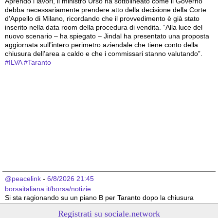
Aprendo i lavori, il ministro Urso ha sottolineato come il Governo 
debba necessariamente prendere atto della decisione della Corte 
d’Appello di Milano, ricordando che il provvedimento è già stato 
inserito nella data room della procedura di vendita. “Alla luce del 
nuovo scenario – ha spiegato – Jindal ha presentato una proposta 
aggiornata sull’intero perimetro aziendale che tiene conto della 
chiusura dell’area a caldo e che i commissari stanno valutando”.
#
ILVA
#
Taranto
@peacelink
 - 
6/8/2026 21:45
borsaitaliana.it/borsa/notizie
Si sta ragionando su un piano B per Taranto dopo la chiusura 
dell’area a caldo dell’ILVA?
Registrati su sociale.network
#
ILVA
#
Taranto