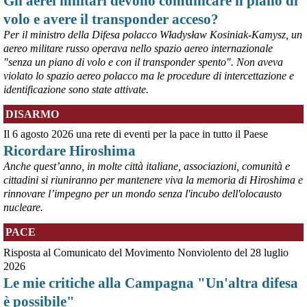
Gli aerei militari devono comunicare il piano di
volo e avere il transponder acceso?
Per il ministro della Difesa polacco Władysław Kosiniak-Kamysz, un
aereo militare russo operava nello spazio aereo internazionale
"senza un piano di volo e con il transponder spento". Non aveva
violato lo spazio aereo polacco ma le procedure di intercettazione e
identificazione sono state attivate.
DISARMO
Il 6 agosto 2026 una rete di eventi per la pace in tutto il Paese
@peacelink
 - 
6/8/2026 7:50
Ricordare Hiroshima
retepacedisarmo.org/2026/missi
Il Parlamento è stato tenuto praticamente all’oscuro del 
Anche quest’anno, in molte città italiane, associazioni, comunità e
dispiegamento di uomini e mezzi verso il regno saudita e in un 
cittadini si riuniranno per mantenere viva la memoria di Hiroshima e
contesto di conflitto aperto nella regione.
rinnovare l’impegno per un mondo senza l'incubo dell'olocausto
#
disarmo
#
noguerra
#
pcknews
nucleare.
PACE
Risposta al Comunicato del Movimento Nonviolento del 28 luglio
2026
Le mie critiche alla Campagna "Un'altra difesa
è possibile"