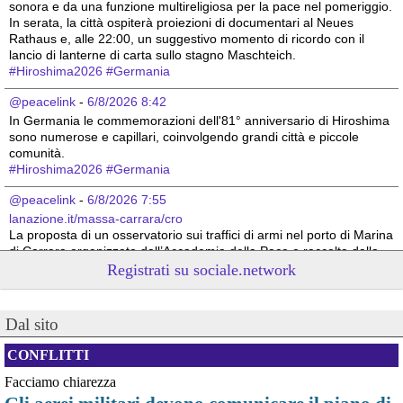
sonora e da una funzione multireligiosa per la pace nel pomeriggio. 
In serata, la città ospiterà proiezioni di documentari al Neues 
Rathaus e, alle 22:00, un suggestivo momento di ricordo con il 
lancio di lanterne di carta sullo stagno Maschteich.
#
Hiroshima2026
#
Germania
@peacelink
 - 
6/8/2026 8:42
In Germania le commemorazioni dell'81° anniversario di Hiroshima 
sono numerose e capillari, coinvolgendo grandi città e piccole 
comunità. 
#
Hiroshima2026
#
Germania
@peacelink
 - 
6/8/2026 7:55
lanazione.it/massa-carrara/cro
La proposta di un osservatorio sui traffici di armi nel porto di Marina 
di Carrara organizzato dall’Accademia della Pace e raccolta dalla 
sindaca Serena Arrighi.
Registrati su sociale.network
Linda Maggiori, nel ricostruire l’inchiesta che ha fatto per 
AltrEconomia sull’attività di carico e scarico di armi in diversi porti 
tra cui quello di Marina di Carrara, ha sottolineato la resistenza da 
Dal sito
parte delle istituzioni competenti a fornire le informazioni 
indispensabili.
CONFLITTI
#
armi
#
disarmo
#
pcknews
#
pace
Facciamo chiarezza