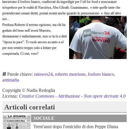
lanciavano il fosforo bianco, coadiuvati da ingordigie per l’oil for food e noncuranze
irrispettose per le realtà di Nassiriya, Abu Ghraib, Guantanamo, e tutte quelle tante che
pretendevano umani diritti, portati avanti anche quando lo pensionarono e fino all’altro
ieri…
Perdona Roberto il terreno egoismo, ma chi ha
goduto del bene nell’averti Maestro,
direttamente e indirettamente, non ce la fa a dirti
“riposa in pace”. Ti vuole ancora accanto a sé
per non sentirsi troppo solo a lottare per
conquistarla. Ci stai, vero?
Parole chiave:
rainwes24
,
roberto morrione
,
fosforo bianco
,
antimafia
Copyright © Nadia Redoglia
Licenza:
Creative Commons - Attribuzione - Non opere derivate 4.0
Articoli correlati
SOCIALE
Trent'anni dopo l'omicidio di don Peppe Diana