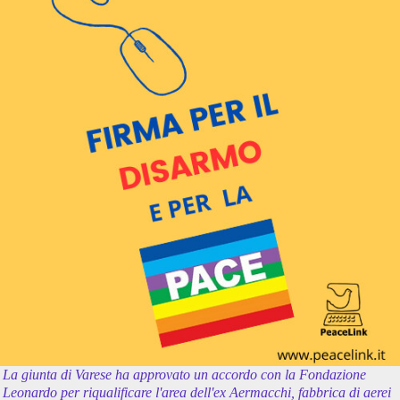
La giunta di Varese ha approvato un accordo con la Fondazione
Leonardo per riqualificare l'area dell'ex Aermacchi, fabbrica di aerei