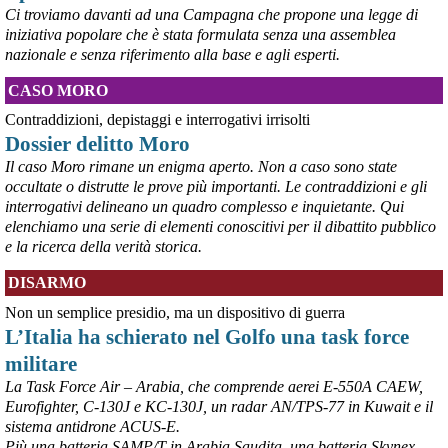
Ci troviamo davanti ad una Campagna che propone una legge di
iniziativa popolare che è stata formulata senza una assemblea
nazionale e senza riferimento alla base e agli esperti.
@peacelink
 - 
6/8/2026 5:38
CASO MORO
ilmanifesto.it/guerra-a-debito
Ieri il parlamento ha approvato le risoluzioni della maggioranza che 
Contraddizioni, depistaggi e interrogativi irrisolti
impegnano il governo ad avviare le procedure per chiedere 
Dossier delitto Moro
all’Unione europea di attivare la clausola di salvaguardia nazionale 
Il caso Moro rimane un enigma aperto. Non a caso sono state
per lo scostamento di bilancio. Si tratta, in un triennio, dello 0,6% 
occultate o distrutte le prove più importanti. Le contraddizioni e gli
del Pil per investimenti in transizione energetica e dello 0,9% in 
interrogativi delineano un quadro complesso e inquietante. Qui
materia di spese militari. In totale si parla di circa 36 miliardi, 14 per 
elenchiamo una serie di elementi conoscitivi per il dibattito pubblico
l’energia e 22 per la difesa da qui al 2028. 
#
spesemilitari
e la ricerca della verità storica.
DISARMO
Non un semplice presidio, ma un dispositivo di guerra
L’Italia ha schierato nel Golfo una task force
militare
La Task Force Air – Arabia, che comprende aerei E-550A CAEW,
Eurofighter, C-130J e KC-130J, un radar AN/TPS-77 in Kuwait e il
sistema antidrone ACUS-E.
Più una batteria SAMP/T in Arabia Saudita, una batteria Skynex