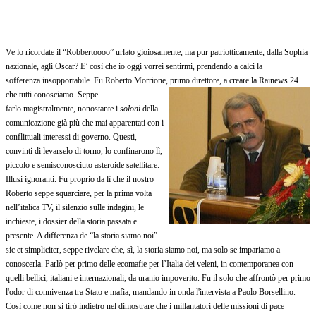
Ve lo ricordate il “Robbertoooo” urlato gioiosamente, ma pur patriotticamente, dalla Sophia
nazionale, agli Oscar? E’ così che io oggi vorrei sentirmi, prendendo a calci la
sofferenza insopportabile. Fu Roberto Morrione,
primo direttore, a creare
la Rainews
24
che tutti conosciamo. Seppe
farlo magistralmente, nonostante i
soloni
della
comunicazione già più che mai apparentati con i
conflittuali interessi di governo. Questi,
convinti di levarselo di torno, lo confinarono lì,
piccolo e semisconosciuto asteroide satellitare.
Illusi ignoranti. Fu proprio da lì che il nostro
Roberto seppe squarciare, per la prima volta
nell’italica TV, il silenzio sulle indagini, le
inchieste, i dossier della storia passata e
presente. A differenza de “la storia siamo noi”
sic et simpliciter, seppe rivelare che, sì, la storia siamo noi, ma solo se impariamo a
conoscerla. Parlò per primo delle ecomafie per l’Italia dei veleni, in contemporanea con
quelli bellici, italiani e internazionali, da uranio impoverito. Fu il solo che affrontò per primo
l'odor di connivenza tra Stato e mafia, mandando in onda l'intervista a Paolo Borsellino.
Così come non si tirò indietro nel dimostrare che i millantatori delle missioni di pace