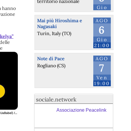
territorio nazionale
Gio
a hanno
ivazione
Mai più Hiroshima e
AGO
Nagasaki
6
Turin, Italy (TO)
kelya”
Gio
delle
21:00
ie
Note di Pace
AGO
7
Rogliano (CS)
Ven
19:00
sociale.network
Associazione Peacelink