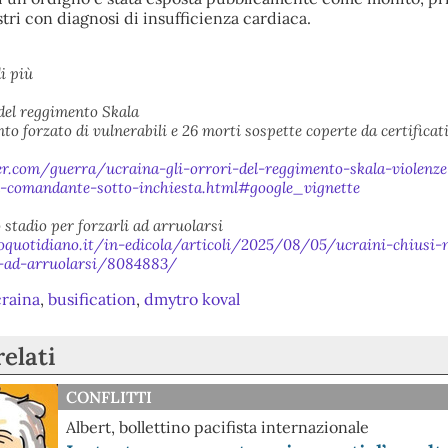
stri con diagnosi di insufficienza cardiaca.
i più
 del reggimento Skala
to forzato di vulnerabili e 26 morti sospette coperte da certificat
ver.com/guerra/ucraina-gli-orrori-del-reggimento-skala-violenze
l-comandante-sotto-inchiesta.html#google_vignette
 stadio per forzarli ad arruolarsi
oquotidiano.it/in-edicola/articoli/2025/08/05/ucraini-chiusi-n
i-ad-arruolarsi/8084883/
raina
,
busification
,
dmytro koval
relati
CONFLITTI
Albert, bollettino pacifista internazionale