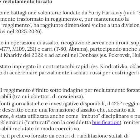
 e reclutamento forzato
ome battaglione volontario fondato da Yuriy Harkaviy (nick “S
amente trasformato in reggimento e, pur mantenendo la
reggimento”, ha raggiunto dimensioni vicine a una division
ivi nel 2025‑2026).
to in operazioni di assalto, ricognizione aerea con droni, su
(M777, M109, 2S1) e carri (T‑80, Abrams), partecipando anche a
i Kharkiv del 2022 e ad azioni nel Donbass (es. Pokrovsk, Hul
stato impiegato in contrattacchi rapidi (es. Kindrativka, oblas
di accerchiare parzialmente i soldati russi per costringerli 
il reggimento è finito sotto indagine per reclutamento forzat
abili (tra cui obiettori di coscienza).
 fonti giornalistiche e investigative disponibili, il 425º reggi
è descritto come una formazione d’assalto che, accanto alle
onte, è stata utilizzata anche come “imbuto” disciplinare e p
oblematici ("catturati" con la cosiddetta
busification
), renite
abili reclutate in modo coercitivo.
ta il prelievo forzato da centri di riabilitazione statali di