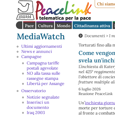
Chi siam
Pace
Cultura
Mondo
Cittadinanza attiva
MediaWatch
Documenti
>
I m
Torturati fino all
Ultimi aggiornamenti
News e annunci
Come vengono 
Campagne
svela un'inch
Campagna tariffe
L’inchiesta di Kate
postali agevolate
nel 425º reggimento,
NO alla tassa sulle
l'obiettore di cosc
rassegne stampa
fratture multiple al
Libertà per Assange
6 luglio 2026
Osservatorio
Reazione PeaceLink
Notizie segnalate
Inserisci un
Un’
inchiesta giorna
documento
morte per torture d
Iraq 2003
al fronte a combatt