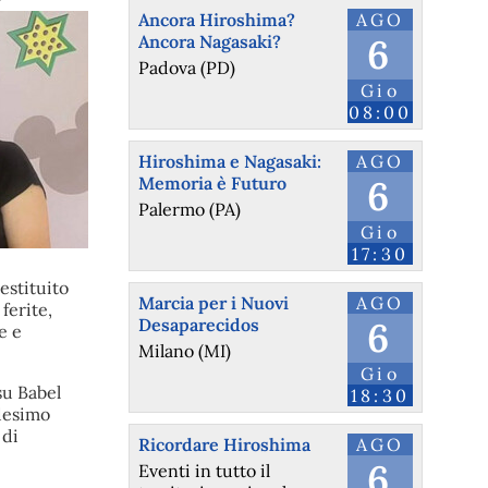
Ancora Hiroshima?
AGO
Ancora Nagasaki?
6
Padova (PD)
Gio
08:00
Hiroshima e Nagasaki:
AGO
Memoria è Futuro
6
Palermo (PA)
Gio
17:30
estituito
Marcia per i Nuovi
AGO
ferite,
Desaparecidos
6
e e
Milano (MI)
Gio
su Babel
18:30
edesimo
 di
Ricordare Hiroshima
AGO
6
Eventi in tutto il