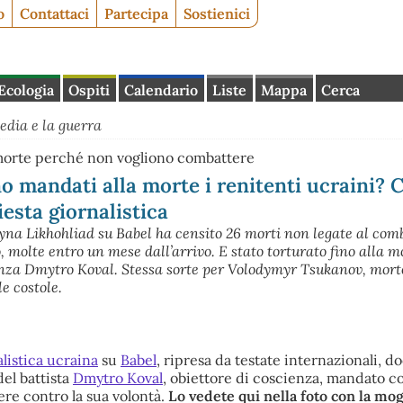
o
Contattaci
Partecipa
Sostienici
Ecologia
Ospiti
Calendario
Liste
Mappa
Cerca
edia e la guerra
a morte perché non vogliono combattere
mandati alla morte i renitenti ucraini? C
iesta giornalistica
ryna Likhohliad su Babel ha censito 26 morti non legate al co
 molte entro un mese dall’arrivo. E stato torturato fino alla m
ienza Dmytro Koval. Stessa sorte per Volodymyr Tsukanov, mort
le costole.
listica ucraina
su
Babel
, ripresa da testate internazionali, 
el battista
Dmytro Koval
, obiettore di coscienza, mandato co
ere contro la sua volontà.
Lo vedete qui nella foto con la mog