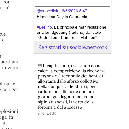
e con
i più
@peacelink
 - 
6/8/2026 8:47
Hiroshima Day in Germania 
#
Berlino
. La principale manifestazione, 
una kundgebung (raduno) dal titolo 
ove
"Gedenken - Erinnern - Mahnen" 
i e
(Ricordare - Memoria - Monito), si 
Registrati su sociale.network
terrà alle 17:00 presso la Campana 
della Pace nel Volkspark Friedrichshain 
a
. La giornata è iniziata con il suono 
guardiani
della campana alle 8:15, l'ora dello 
Il capitalismo, esaltando come
punizioni
sgancio della bomba su Hiroshima. Alle 
valori la competizione, la ricchezza
21:00, una cerimonia con luci della 
personale, l'accumulo dei beni, ci
pace si terrà presso il Giardino 
allontana dallo sforzo collettivo
rdinarie
Giapponese a Berlino-
della conquista dei diritti, per
e con gas
Hohenschönhausen.
tuffarci nell'illusione che, un
#
Hiroshima2026
#
Germania
giorno, guadagneremo, come
alpinisti sociali, la vetta della
@peacelink
 - 
6/8/2026 8:44
fortuna e del successo
Hiroshima Day in Germania 
splosioni
Frei Betto
#
Hannover
: la città offre un 
uga; in
programma particolarmente ricco e 
lla
articolato. La commemorazione 
ima di