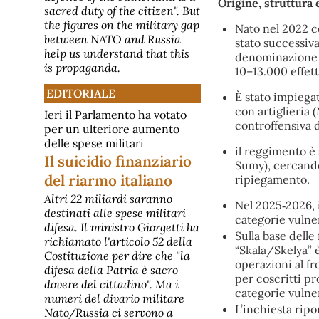
Origine, struttura
sacred duty of the citizen". But
the figures on the military gap
Nato nel 2022 c
between NATO and Russia
stato successiv
help us understand that this
denominazione “
is propaganda.
10–13.000 effett
EDITORIALE
È stato impiega
con artiglieria 
Ieri il Parlamento ha votato
controffensiva d
per un ulteriore aumento
delle spese militari
il reggimento è 
Il suicidio finanziario
Sumy), cercando 
del riarmo italiano
ripiegamento.
Altri 22 miliardi saranno
Nel 2025‑2026, 
destinati alle spese militari
categorie vulner
difesa. Il ministro Giorgetti ha
Sulla base delle
richiamato l'articolo 52 della
“Skala/Skelya” 
Costituzione per dire che "la
operazioni al fr
difesa della Patria è sacro
per coscritti pr
dovere del cittadino". Ma i
categorie vulner
numeri del divario militare
L’inchiesta ripor
Nato/Russia ci servono a