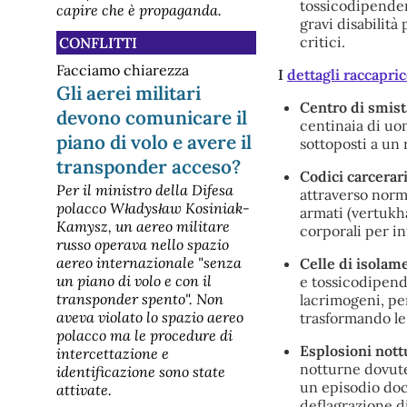
tossicodipenden
capire che è propaganda.
gravi disabilità
critici.
CONFLITTI
Facciamo chiarezza
I
dettagli raccapric
Gli aerei militari
Centro di smist
devono comunicare il
centinaia di uom
piano di volo e avere il
sottoposti a un 
transponder acceso?
Codici carcerari
Per il ministro della Difesa
attraverso norm
polacco Władysław Kosiniak-
armati (vertukh
Kamysz, un aereo militare
corporali per i
russo operava nello spazio
aereo internazionale "senza
Celle di isolam
un piano di volo e con il
e tossicodipende
transponder spento". Non
lacrimogeni, pe
aveva violato lo spazio aereo
trasformando le 
polacco ma le procedure di
Esplosioni nott
intercettazione e
notturne dovute 
identificazione sono state
un episodio doc
attivate.
deflagrazione d