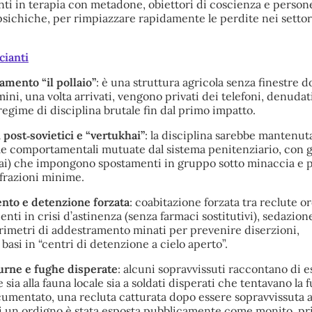
ti in terapia con metadone, obiettori di coscienza e person
 psichiche, per rimpiazzare rapidamente le perdite nei settor
cianti
amento “il pollaio”
: è una struttura agricola senza finestre d
ini, una volta arrivati, vengono privati dei telefoni, denudat
regime di disciplina brutale fin dal primo impatto.
 post‑sovietici e “vertukhai”
: la disciplina sarebbe mantenut
e comportamentali mutuate dal sistema penitenziario, con 
ai) che impongono spostamenti in gruppo sotto minaccia e 
nfrazioni minime.
ento e detenzione forzata
: coabitazione forzata tra reclute o
nti in crisi d’astinenza (senza farmaci sostitutivi), sedazion
rimetri di addestramento minati per prevenire diserzioni,
basi in “centri di detenzione a cielo aperto”.
urne e fughe disperate
: alcuni sopravvissuti raccontano di e
sia alla fauna locale sia a soldati disperati che tentavano la f
umentato, una recluta catturata dopo essere sopravvissuta a
i un ordigno è stata esposta pubblicamente come monito, pr