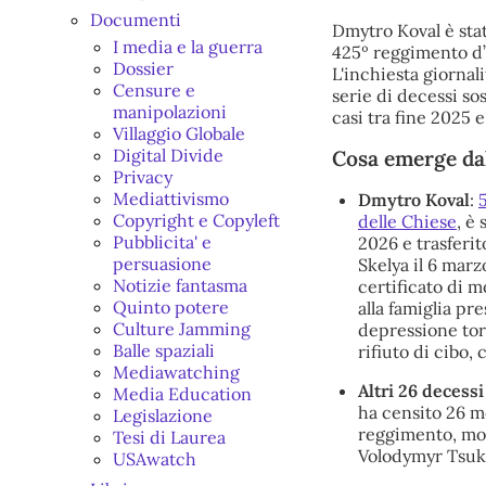
Documenti
Dmytro Koval è sta
I media e la guerra
425º reggimento d’a
Dossier
L'inchiesta giornali
Censure e
serie di decessi so
manipolazioni
casi tra fine 2025 
Villaggio Globale
Digital Divide
Cosa emerge dal
Privacy
Mediattivismo
Dmytro Koval
:
Copyright e Copyleft
delle Chiese
, è
Pubblicita' e
2026 e trasferi
persuasione
Skelya il 6 marzo
Notizie fantasma
certificato di m
Quinto potere
alla famiglia pr
Culture Jamming
depressione tora
Balle spaziali
rifiuto di cibo,
Mediawatching
Altri 26 decess
Media Education
ha censito 26 m
Legislazione
reggimento, molt
Tesi di Laurea
Volodymyr Tsuka
USAwatch