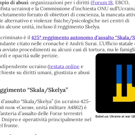
pio di abusi
: organizzazioni per i diritti (
Forum 18
, EBCO,
ista ucraino) e la Commissione d’inchiesta ONU sull’Ucrain
clutamento forzato di obiettori di coscienza, la mancata att
ile alternativo e violenze fisiche/psicologiche nei centri di
in alcune unità, incluso il reggimento Skelya.
ncriminato è il
425º reggimento autonomo d’assalto “Skala/S
andante citato nelle cronache è Andrii Surai. L’Ufficio statale 
a avviato procedimenti su alcuni casi di tortura, ma le famigl
di e opacità sulle perizie.
ndipendente ucraino (
testata online
e
chieste su diritti umani, giustizia e abusi
reggimento “Skala/Skelya”
d’assalto “Skala/Skelya” (in ucraino 425-
й полк «Скеля», unità militare A4862) è
anteria d’assalto delle Forze terrestri
a Dnipro e operatività principalmente nel
l fronte.