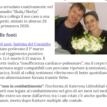
to arruolato coattivamente nel
ssalto “Skala/Skelya”.
tica collega il suo caso a una
spetti, stimati in almeno 26
e primavera 2026.
le fonti
50 anni, battista del Consiglio
 stato prelevato il 1° marzo
to al reggimento punitivo
. Lì è morto il 21 marzo. Il
orte indica “insufficienza cardiaco-polmonare”, ma il corpo r
esentava segni compatibili con percosse ripetute (contusioni, 
cica, lividi al collo); testimoni riferiscono di botte quotidian
 con alimentazione forzata tramite flebo.
i “non in combattimento”
: l’inchiesta di Kateryna Likhohliad 
orti non legate al combattimento nel giro di sei mesi nel m
e entro un mese dall’arrivo; tra i casi citati c’è anche quello
nov, morto dopo fratture multiple alle costole.