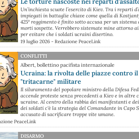
Le torture nascoste nei reparti d’assalt
Un’inchiesta scuote l’esercito di Kiev. Tra i reparti d’
impiegati in battaglie chiave come quella di Kostjant
425º reggimento è finito sotto accusa per un sistema 
morti sospette. Verrebbero sistemate mine attorno ai
per evitare che i soldati ucraini disertino.
19 luglio 2026 - Redazione PeaceLink
CONFLITTI
Albert, bollettino pacifista internazionale
Ucraina: la rivolta delle piazze contro il
"tritacarne" militare
Il siluramento del popolare ministro della Difesa Fe
accende proteste senza precedenti a Kiev e in altre c
ucraine. Al centro della rabbia dei manifestanti e dei
dei soldati c'è la strategia del Comandante in Capo S
accusato di sacrificare troppe vite umane.
dazione PeaceLink
DISARMO