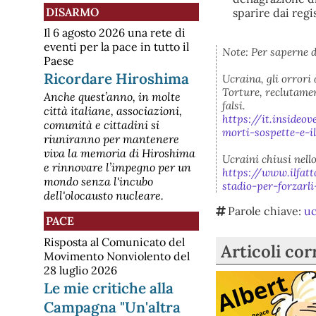
DISARMO
sparire dai regi
Il 6 agosto 2026 una rete di
eventi per la pace in tutto il
Note: Per saperne d
Paese
Ricordare Hiroshima
Ucraina, gli orrori
Torture, reclutamen
Anche quest’anno, in molte
falsi.
città italiane, associazioni,
https://it.insideo
comunità e cittadini si
morti-sospette-e-i
riuniranno per mantenere
viva la memoria di Hiroshima
Ucraini chiusi nello
e rinnovare l’impegno per un
https://www.ilfatt
mondo senza l'incubo
stadio-per-forzarl
dell'olocausto nucleare.
Parole chiave:
uc
PACE
Risposta al Comunicato del
Articoli cor
Movimento Nonviolento del
28 luglio 2026
Le mie critiche alla
Campagna "Un'altra