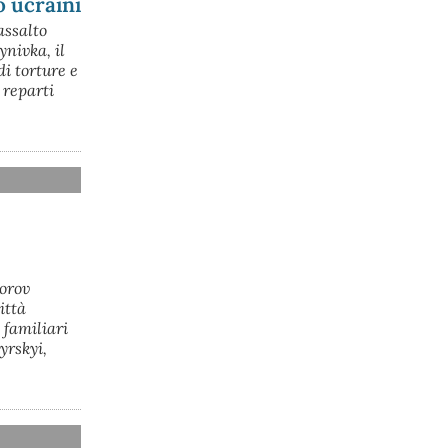
o ucraini
Serena Arrighi.
assalto
Linda Maggiori, nel ricostruire 
l’inchiesta che ha fatto per 
ynivka, il
AltrEconomia sull’attività di carico e 
di torture e
scarico di armi in diversi porti tra cui 
 reparti
quello di Marina di Carrara, ha 
sottolineato la resistenza da parte delle 
istituzioni competenti a fornire le 
informazioni indispensabili.
#
armi
#
disarmo
#
pcknews
#
pace
dorov
ittà
 familiari
yrskyi,
@peacelink
 - 
6/8/2026 7:50
retepacedisarmo.org/2026/missi