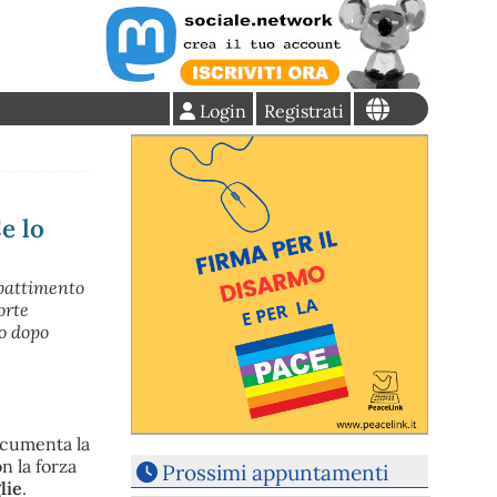
Login
Registrati
e lo
mbattimento
orte
o dopo
documenta la
n la forza
Prossimi appuntamenti
lie
.