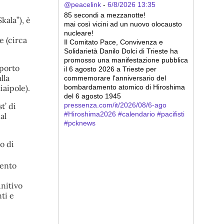
@peacelink
 - 
6/8/2026 13:35
85 secondi a mezzanotte!
kala”), è
mai così vicini ad un nuovo olocausto 
nucleare!
e (circa
Il Comitato Pace, Convivenza e 
Solidarietà Danilo Dolci di Trieste ha 
promosso una manifestazione pubblica 
pporto
il 6 agosto 2026 a Trieste per 
lla
commemorare l'anniversario del 
bombardamento atomico di Hiroshima 
iaipole).
del 6 agosto 1945
pressenza.com/it/2026/08/6-ago
t’ di
#
Hiroshima2026
#
calendario
#
pacifisti
al
#
pcknews
o di
mento
unitivo
nti e