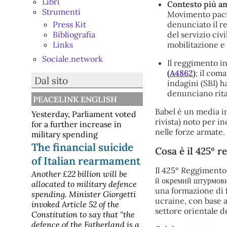
Libri
Contesto più am
Strumenti
Movimento pacif
Press Kit
denunciato il re
Bibliografia
del servizio civ
Links
mobilitazione e 
Sociale.network
Il reggimento i
(
A4862
)
; il com
Dal sito
indagini (SBI) h
denunciano ritar
PEACELINK ENGLISH
Babel è un media i
Yesterday, Parliament voted
rivista) noto per in
for a further increase in
nelle forze armate.
military spending
The financial suicide
Cosa è il 425º 
of Italian rearmament
Il 425º Reggimento 
Another £22 billion will be
й окремий штурмови
allocated to military defence
una formazione di f
spending. Minister Giorgetti
ucraine, con base 
invoked Article 52 of the
settore orientale de
Constitution to say that "the
defence of the Fatherland is a