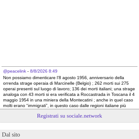
@peacelink
 - 
8/8/2026 8:49
Non possiamo dimenticare l’8 agosto 1956, anniversario della 
orrenda strage operaia di Marcinelle (Belgio) ; 262 morti sui 275 
operai presenti sul luogo di lavoro; 136 dei morti italiani; una strage 
analoga con 43 morti si era verificata a Roccastrada in Toscana il 4 
maggio 1954 in una miniera della Montecatini ; anche in quel caso 
molti erano “immigrati”, in questo caso dalle regioni italiane più 
povere.
Registrati su sociale.network
Vito Totire, portavoce RETE NAZIONALE LAVORO SICURO
#
migranti
#
lavoratori
#
Marcinelle
Dal sito