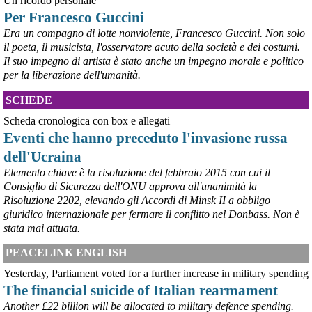
Un ricordo personale
chiusura dell’area a caldo e che i commissari stanno valutando”.
Per Francesco Guccini
#
ILVA
#
Taranto
Era un compagno di lotte nonviolente, Francesco Guccini. Non solo
il poeta, il musicista, l'osservatore acuto della società e dei costumi.
Il suo impegno di artista è stato anche un impegno morale e politico
per la liberazione dell'umanità.
SCHEDE
Scheda cronologica con box e allegati
Eventi che hanno preceduto l'invasione russa
dell'Ucraina
Elemento chiave è la risoluzione del febbraio 2015 con cui il
Consiglio di Sicurezza dell'ONU approva all'unanimità la
@peacelink
 - 
6/8/2026 21:45
Risoluzione 2202, elevando gli Accordi di Minsk II a obbligo
borsaitaliana.it/borsa/notizie
giuridico internazionale per fermare il conflitto nel Donbass. Non è
Si sta ragionando su un piano B per Taranto dopo la chiusura 
dell’area a caldo dell’ILVA?
stata mai attuata.
#
ILVA
#
Taranto
PEACELINK ENGLISH
@peacelink
 - 
6/8/2026 21:41
Yesterday, Parliament voted for a further increase in military spending
cronachetarantine.it/index.php
The financial suicide of Italian rearmament
il Governo ha manifestato l’intenzione di predisporre un 
provvedimento straordinario per attenuare le conseguenze 
Another £22 billion will be allocated to military defence spending.