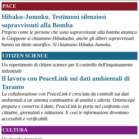
PACE
Hibaku-Jumoku. Testimoni silenziosi
sopravvissuti alla Bomba
Proprio come le persone che sono sopravvissute alla bomba atomica
in Giappone si chiamano Hibakusha, anche gli alberi sopravvissuti
hanno un titolo onorifico. Si chiamano Hibaku-Jumoku.
CITIZEN SCIENCE
@peacelink
 - 
6/8/2026 21:53
askanews.it/2026/08/05/ex-ilva
Un esperimento di citizen science per il controllo dell'inquinamento
“Dal confronto con tutti gli attori e dai contributi raccolti il Governo 
industriale
elaborerà, come concordato a Palazzo Chigi, un piano straordinario 
Il lavoro con PeaceLink sui dati ambientali di
per Taranto”, avrebbe detto il ministro Urso.
Taranto
#
Taranto
#
ILVA
La collaborazione con PeaceLink è cresciuta da controlli sui dati
@peacelink
 - 
6/8/2026 21:50
ambientali a un sistema continuativo di analisi e allerta. Omniscope
corriereditaranto.it/2026/08/0
prepara e conserva il dato; PeaceLink lo porta nel confronto con
Aprendo i lavori, il ministro Urso ha sottolineato come il Governo 
cittadini, giornalisti e istituzioni. E così le informazioni diventano
debba necessariamente prendere atto della decisione della Corte 
accessibili e verificabili.
d’Appello di Milano, ricordando che il provvedimento è già stato 
inserito nella data room della procedura di vendita. “Alla luce del 
CULTURA
nuovo scenario – ha spiegato – Jindal ha presentato una proposta 
aggiornata sull’intero perimetro aziendale che tiene conto della 