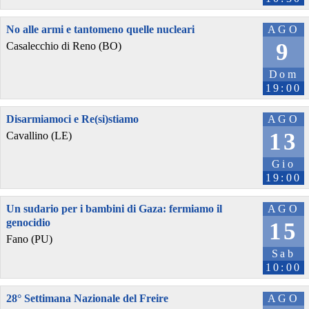
No alle armi e tantomeno quelle nucleari
AGO
9
Casalecchio di Reno (BO)
Dom
19:00
Disarmiamoci e Re(si)stiamo
AGO
13
Cavallino (LE)
Gio
19:00
Un sudario per i bambini di Gaza: fermiamo il
AGO
genocidio
15
Fano (PU)
Sab
10:00
28° Settimana Nazionale del Freire
AGO