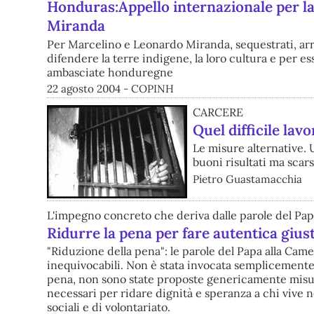
Honduras:Appello internazionale per la
Miranda
Per Marcelino e Leonardo Miranda, sequestrati, arre
difendere la terre indigene, la loro cultura e per 
ambasciate honduregne
22 agosto 2004 - COPINH
CARCERE
Quel difficile lavo
Le misure alternative. 
buoni risultati ma scars
Pietro Guastamacchia
L'impegno concreto che deriva dalle parole del Pa
Ridurre la pena per fare autentica giust
"Riduzione della pena": le parole del Papa alla Came
inequivocabili. Non è stata invocata semplicemente 
pena, non sono state proposte genericamente misur
necessari per ridare dignità e speranza a chi vive ne
sociali e di volontariato.