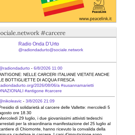
sociale.network #carcere
Radio Onda D'Urto
@radiondadurto@sociale.network
@radiondadurto
 - 
6/8/2026 11:00
ANTIGONE: NELLE CARCERI ITALIANE VIETATE ANCHE 
LE BOTTIGLIETTE DI ACQUA FRESCA 
radiondadurto.org/2026/08/06/a
#
susannamarietti
#
NAZIONALI
#
antigone
#
carcere
@nikoleavic
 - 
3/8/2026 21:09
Presidio di solidarietà al carcere delle Vallette: mercoledì 5 
agosto ore 18.30
Mercoledì 29 luglio, i due giovanissimi attivisti tedeschi 
arrestati per la straordinaria manifestazione del 25 luglio al 
cantiere di Chiomonte, hanno ricevuto la convalida della 
misura cautelare in carcere. I capi d’imputazione sono 