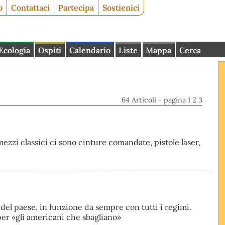
o
Contattaci
Partecipa
Sostienici
Ecologia
Ospiti
Calendario
Liste
Mappa
Cerca
64 Articoli - pagina
1
2
3
ezzi classici ci sono cinture comandate, pistole laser,
 del paese, in funzione da sempre con tutti i regimi.
per «gli americani che sbagliano»