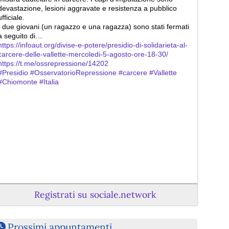
devastazione, lesioni aggravate e resistenza a pubblico 
ufficiale.
I due giovani (un ragazzo e una ragazza) sono stati fermati 
a seguito di…
https://infoaut.org/divise-e-potere/presidio-di-solidarieta-al-
carcere-delle-vallette-mercoledi-5-agosto-ore-18-30/
https://t.me/ossrepressione/14202
#Presidio
#OsservatorioRepressione
#carcere
#Vallette
#Chiomonte
#Italia
Registrati su sociale.network
@blackout
 - 
31/7/2026 23:36
Il prefetto di Torino blinda la Val di Susa, il campeggio 
itinerante della Piana rilancia
Prossimi appuntamenti