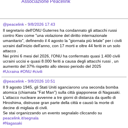
Associazione Peacelink
@peacelink
 - 
9/8/2026 17:43
Il segretario dell'ONU Guterres ha condannato gli attacchi russi 
contro Kiev come "una violazione del diritto internazionale 
umanitario", definendo il 4 agosto la "giornata più letale" per i civili 
ucraini dall'inizio dell'anno, con 17 morti e oltre 44 feriti in un solo 
attacco .
Nei primi 6 mesi del 2026, l'ONU ha confermato quasi 1.400 civili 
ucraini uccisi e quasi 8.000 feriti a causa degli attacchi russi , un 
aumento del 37% rispetto allo stesso periodo del 2025 
#
Ucraina
#
ONU
#
civili
@peacelink
 - 
9/8/2026 10:51
Il 9 agosto 1945, gli Stati Uniti sganciarono una seconda bomba 
atomica (chiamata "Fat Man") sulla città giapponese di Nagasaki. 
L'attacco nucleare avvenne a tre giorni di distanza da quello di 
Hiroshima, distrusse gran parte della città e causò la morte di 
decine di migliaia di civili.
Se stai organizzando un evento segnalalo cliccando su 
peacelink.it/segnala
#
Nagasaki