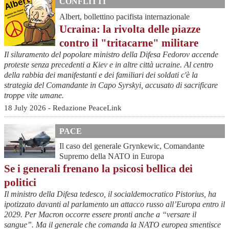
CONFLITTI
Albert, bollettino pacifista internazionale
Ucraina: la rivolta delle piazze
contro il "tritacarne" militare
Il siluramento del popolare ministro della Difesa Fedorov accende
proteste senza precedenti a Kiev e in altre città ucraine. Al centro
della rabbia dei manifestanti e dei familiari dei soldati c'è la
strategia del Comandante in Capo Syrskyi, accusato di sacrificare
troppe vite umane.
18 July 2026 - Redazione PeaceLink
PACE
Il caso del generale Grynkewic, Comandante
Supremo della NATO in Europa
Se i generali frenano la psicosi bellica dei
politici
Il ministro della Difesa tedesco, il socialdemocratico Pistorius, ha
ipotizzato davanti al parlamento un attacco russo all’Europa entro il
2029. Per Macron occorre essere pronti anche a “versare il
sangue”. Ma il generale che comanda la NATO europea smentisce