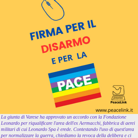
La giunta di Varese ha approvato un accordo con la Fondazione
Leonardo per riqualificare l'area dell'ex Aermacchi, fabbrica di aerei
militari di cui Leonardo Spa è erede. Contestando l'uso di quest'area
per normalizzare la guerra, chiediamo la revoca della delibera e ci