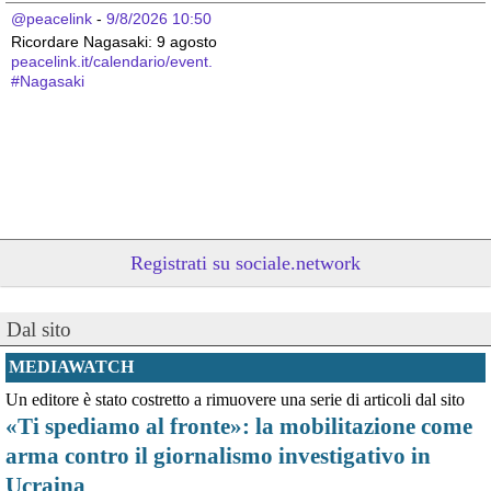
@peacelink
 - 
9/8/2026 10:50
Ricordare Nagasaki: 9 agosto 
peacelink.it/calendario/event.
#
Nagasaki
Registrati su sociale.network
Dal sito
@peacelink
 - 
9/8/2026 10:48
Oggi, 9 agosto, si celebra la Giornata internazionale dei popoli 
MEDIAWATCH
indigeni, istituita dall'ONU nel 1994 per valorizzare il contributo 
Un editore è stato costretto a rimuovere una serie di articoli dal sito
unico che essi danno alla diversità umana e promuovere la 
«Ti spediamo al fronte»: la mobilitazione come
protezione dei loro diritti umani e territoriali.
Dare visibilità ai gravi problemi che gli oltre 476 milioni di indigeni 
arma contro il giornalismo investigativo in
devono affrontare a causa delle azioni predatorie altrui è 
Ucraina
necessario per il loro futuro. 