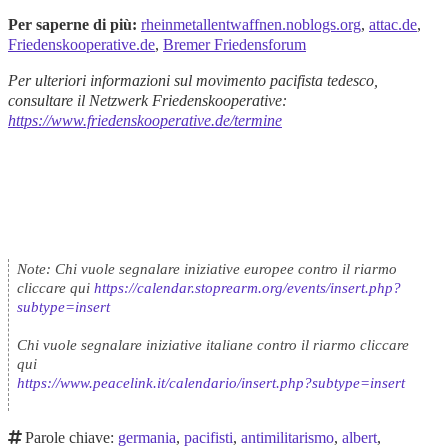
Per saperne di più:
rheinmetallentwaffnen.noblogs.org
,
attac.de
,
Friedenskooperative.de
,
Bremer Friedensforum
Per ulteriori informazioni sul movimento pacifista tedesco,
consultare il Netzwerk Friedenskooperative:
https://www.friedenskooperative.de/termine
Note: Chi vuole segnalare iniziative europee contro il riarmo
cliccare qui
https://calendar.stoprearm.org/events/insert.php?
subtype=insert
Chi vuole segnalare iniziative italiane contro il riarmo cliccare
qui
https://www.peacelink.it/calendario/insert.php?subtype=insert
Parole chiave:
germania
,
pacifisti
,
antimilitarismo
,
albert
,