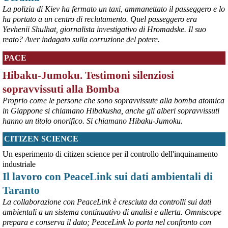
Survival International info@survival.it
La polizia di Kiev ha fermato un taxi, ammanettato il passeggero e lo
#
dirittiglobali
#
dirittiumani
ha portato a un centro di reclutamento. Quel passeggero era
Yevhenii Shulhat, giornalista investigativo di Hromadske. Il suo
@peacelink
 - 
9/8/2026 10:46
reato? Aver indagato sulla corruzione del potere.
Da Luisa Morgantini, presidente di AssopacePalestina (per contatti: 
lmorgantiniassopace@gmail.com)
PACE
A Supino, in provincia di Frosinone, al centro di AssopacePalestina 
"Bab el Sham" (la  porta del sole), dal 16 al 23 agosto 2026, 60 
Hibaku-Jumoku. Testimoni silenziosi
studentesse e studenti di Gaza, che hanno avuto scholarship da 
sopravvissuti alla Bomba
diverse Universita' italiane, si incontreranno per conoscersi, 
scambiare idee, essere di reciproco aiuto, per condividere la loro 
Proprio come le persone che sono sopravvissute alla bomba atomica
situazione, i bisogni e le necessita'.
in Giappone si chiamano Hibakusha, anche gli alberi sopravvissuti
#
dirittiglobali
#
Palestina
hanno un titolo onorifico. Si chiamano Hibaku-Jumoku.
@peacelink
 - 
9/8/2026 10:43
CITIZEN SCIENCE
Ivrea, 232° Presidio per la Pace di Sabato 8° agosto 2026 - Report 
Un esperimento di citizen science per il controllo dell'inquinamento
fotografico
#
pace
#
pcknews
#
Ivrea
industriale
Il lavoro con PeaceLink sui dati ambientali di
Taranto
La collaborazione con PeaceLink è cresciuta da controlli sui dati
ambientali a un sistema continuativo di analisi e allerta. Omniscope
prepara e conserva il dato; PeaceLink lo porta nel confronto con