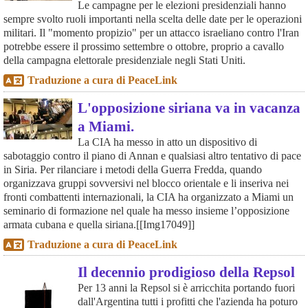
Le campagne per le elezioni presidenziali hanno
sempre svolto ruoli importanti nella scelta delle date per le operazioni
militari. Il "momento propizio" per un attacco israeliano contro l'Iran
potrebbe essere il prossimo settembre o ottobre, proprio a cavallo
della campagna elettorale presidenziale negli Stati Uniti.
Traduzione a cura di PeaceLink
L'opposizione siriana va in vacanza
a Miami.
La CIA ha messo in atto un dispositivo di
sabotaggio contro il piano di Annan e qualsiasi altro tentativo di pace
in Siria. Per rilanciare i metodi della Guerra Fredda, quando
organizzava gruppi sovversivi nel blocco orientale e li inseriva nei
fronti combattenti internazionali, la CIA ha organizzato a Miami un
seminario di formazione nel quale ha messo insieme l’opposizione
armata cubana e quella siriana.[[Img17049]]
Traduzione a cura di PeaceLink
Il decennio prodigioso della Repsol
Per 13 anni la Repsol si è arricchita portando fuori
dall'Argentina tutti i profitti che l'azienda ha poturo