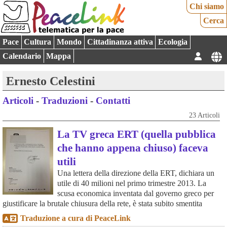
Chi siamo
Cerca
Pace
Cultura
Mondo
Cittadinanza attiva
Ecologia
Calendario
Mappa
Ernesto Celestini
Articoli
-
Traduzioni
-
Contatti
23 Articoli
La TV greca ERT (quella pubblica
che hanno appena chiuso) faceva
utili
Una lettera della direzione della ERT, dichiara un
utile di 40 milioni nel primo trimestre 2013. La
scusa economica inventata dal governo greco per
giustificare la brutale chiusura della rete, è stata subito smentita
Traduzione a cura di PeaceLink