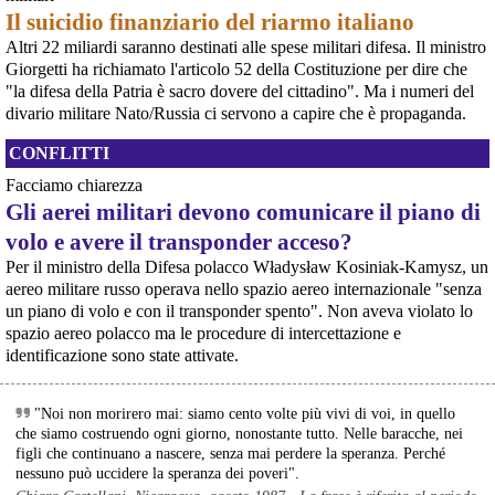
movimento
Il suicidio finanziario del riarmo italiano
[News] Armi nucleari ad Aviano, cosa ha deciso oggi il GIP
Altri 22 miliardi saranno destinati alle spese militari difesa. Il ministro
Il Giudice per le Indagini Preliminari del Tribunale di Pordenone ha deciso di
Giorgetti ha richiamato l'articolo 52 della Costituzione per dire che
riservarsi sulla richiesta di opposizione all’archiviazione presentata da un
gruppo di cittadini e associazioni riguardo alla presenza di armi nucleari
"la difesa della Patria è sacro dovere del cittadino". Ma i numeri del
statunitensi nella base USAF di Aviano. L’attesa decisi
divario militare Nato/Russia ci servono a capire che è propaganda.
[News] Parte in Finlandia la manifestazione contro il riarmo europeo
Helsinki, mobilitazione contro il riarmo europeo: “Welfare, not warfare”Anche
CONFLITTI
in Finlandia, oggi 14 giugno 2026, cittadini e organizzazioni pacifiste stanno
scendendo in piazza contro il riarmo, in collegamento con le proteste in
Facciamo chiarezza
tutta Europa (Madrid, Bruxelles e altre città)
Gli aerei militari devono comunicare il piano di
[News] Oggi in Spagna mobilitazione contro il riarmo, in questi minuti sta
per partire a Bruxelles la marcia pacifista europea di No Rearm Europe
volo e avere il transponder acceso?
Oggi in Spagna mobilitazione contro il riarmo e il militarismoSi è svolta
@peacelink
 - 
6/8/2026 20:47
Per il ministro della Difesa polacco Władysław Kosiniak-Kamysz, un
oggi, 14 giugno 2026, a Madrid la manifestazione indetta dall'Assemblea
cosmopolis.media/primo-piano/e
aereo militare russo operava nello spazio aereo internazionale "senza
Internazionalista di Madrid con il titolo "Contro il riarmo e la guerra
Parla l’avvocato Maurizio Rizzo Striano 
imperialista". I partecipanti si sono radunati in Plaza de Atoc
un piano di volo e con il transponder spento". Non aveva violato lo
#
ILVA
[news] La strage di Bologna, i suoi mandati e la cerniera con la NATO
spazio aereo polacco ma le procedure di intercettazione e
A quarantasei anni dalla strage che il 2 agosto 1980 insanguinò la stazione
identificazione sono state attivate.
di Bologna, PeaceLink torna a ricordare le 85 vittime e gli oltre 200 feriti di
quel sabato mattina. Lo fa con un nuovo editoriale dal titolo "Strage di
Bologna: una scomoda verità", che ripercorre gli
"Noi non morirero mai: siamo cento volte più vivi di voi, in quello
che siamo costruendo ogni giorno, nonostante tutto. Nelle baracche, nei
figli che continuano a nascere, senza mai perdere la speranza. Perché
nessuno può uccidere la speranza dei poveri".