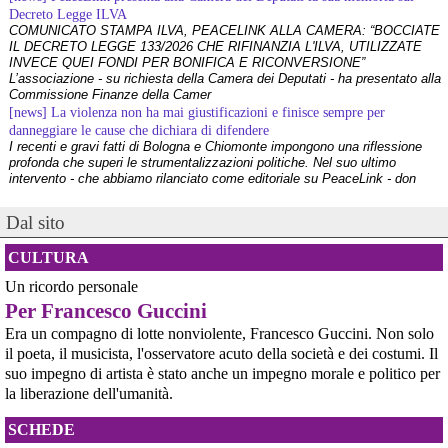
@peacelink
 - 
6/8/2026 21:08
Decreto Legge ILVA
COMUNICATO STAMPA ILVA, PEACELINK ALLA CAMERA: “BOCCIATE
Il governatore di Puglia Decaro esce dal vertice al Mimit più 
IL DECRETO LEGGE 133/2026 CHE RIFINANZIA L'ILVA, UTILIZZATE
preoccupato di come era entrato, lamentando l’assenza di certezze 
INVECE QUEI FONDI PER BONIFICA E RICONVERSIONE”
sulla procedura di gara e ribadendo la necessità di un ruolo diretto 
L’associazione - su richiesta della Camera dei Deputati - ha presentato alla
dello Stato.
Commissione Finanze della Camer
Anche il sindaco di Taranto, Bitetti, chiede un piano industriale 
[news] La violenza non ha mai giustificazioni e finisce sempre per
chiaro, garanzie sulla salute e strumenti di tutela per i lavoratori 
danneggiare le cause che dichiara di difendere
dell’area a freddo. La Provincia parla di un tavolo “senza decisioni”.
I recenti e gravi fatti di Bologna e Chiomonte impongono una riflessione
Fonte: Cronache Tarantine 
profonda che superi le strumentalizzazioni politiche. Nel suo ultimo
#
ILVA
intervento - che abbiamo rilanciato come editoriale su PeaceLink - don
Tonio Dell'Olio affronta il tema con la consueta lucidità: la violenza non ha
@peacelink
 - 
6/8/2026 21:08
[news] ILVA, ora la salute viene prima
Dal sito
PeaceLink: “Una vittoria storica dei cittadini, ora la salute viene prima”
cronachetarantine.it/index.php
L’associazione PeaceLink esprime il proprio pieno sostegno e la più sentita
Il ministro ha ribadito che il Governo applicherà la sentenza, ma 
CULTURA
gratitudine al gruppo di cittadini e all'associazione Genitori Tarantini che
agirà per evitare quella che i sindacati definiscono una “bomba 
hanno ottenuto una vittoria storica davan
Un ricordo personale
sociale”, tutelando i lavoratori dell’Ilva e dell’indotto e garantendo la 
[news] Victor Jara, catturato l’ultimo dei suoi aguzzini
continuità produttiva degli stabilimenti a valle.
Per Francesco Guccini
Víctor Jara, il cantautore dei poveri che sfidò la dittatura cilena con la sua
#
ILVA
chitarra A cinquant'anni dal golpe che insanguinò il Cile, la storia di Víctor
Era un compagno di lotte nonviolente, Francesco Guccini. Non solo
Jara continua a risuonare come un inno alla dignità e alla resistenza. La
il poeta, il musicista, l'osservatore acuto della società e dei costumi. Il
sua voce, spezzata dalle mani dei carn
suo impegno di artista è stato anche un impegno morale e politico per
[news] La "Breve storia del pacifismo italiano" è stata arricchita con undici
la liberazione dell'umanità.
schede introduttive storico-culturali dei vari periodi, dal primo Novecento a
oggi
Siamo felici di annunciarvi un aggiornamento per la nostra "Breve storia del
SCHEDE
pacifismo italiano". Il percorso di ricerca e divulgazione si arricchisce oggi