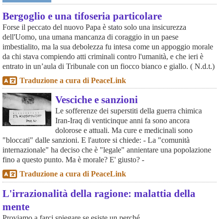
Bergoglio e una tifoseria particolare
Forse il peccato del nuovo Papa è stato solo una insicurezza
dell'Uomo, una umana mancanza di coraggio in un paese
imbestialito, ma la sua debolezza fu intesa come un appoggio morale
da chi stava compiendo atti criminali contro l'umanità, e che ieri è
entrato in un’aula di Tribunale con un fiocco bianco e giallo. ( N.d.t.)
Traduzione a cura di PeaceLink
Vesciche e sanzioni
Le sofferenze dei superstiti della guerra chimica
Iran-Iraq di venticinque anni fa sono ancora
dolorose e attuali. Ma cure e medicinali sono
"bloccati" dalle sanzioni. E l'autore si chiede: - La "comunità
internazionale" ha deciso che è "legale" annientare una popolazione
fino a questo punto. Ma è morale? E' giusto? -
Traduzione a cura di PeaceLink
L'irrazionalità della ragione: malattia della
mente
Proviamo a farci spiegare se esiste un perché