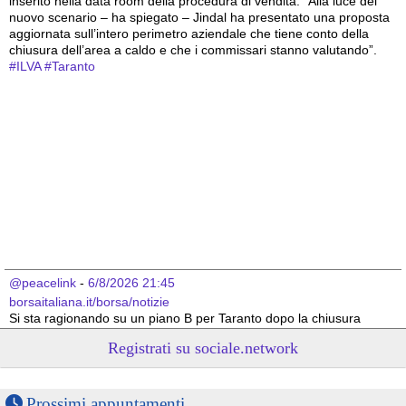
inserito nella data room della procedura di vendita. “Alla luce del 
nuovo scenario – ha spiegato – Jindal ha presentato una proposta 
aggiornata sull’intero perimetro aziendale che tiene conto della 
chiusura dell’area a caldo e che i commissari stanno valutando”.
#
ILVA
#
Taranto
@peacelink
 - 
6/8/2026 21:45
borsaitaliana.it/borsa/notizie
Si sta ragionando su un piano B per Taranto dopo la chiusura 
dell’area a caldo dell’ILVA?
Registrati su sociale.network
#
ILVA
#
Taranto
@peacelink
 - 
6/8/2026 21:41
cronachetarantine.it/index.php
Prossimi appuntamenti