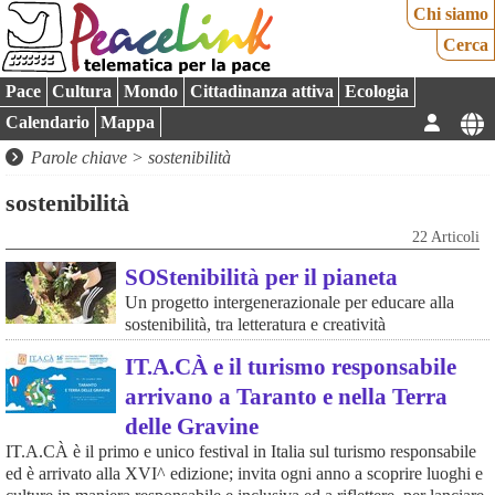
Chi siamo
Cerca
Pace
Cultura
Mondo
Cittadinanza attiva
Ecologia
Calendario
Mappa
Parole chiave > sostenibilità
sostenibilità
22 Articoli
SOStenibilità per il pianeta
Un progetto intergenerazionale per educare alla
sostenibilità, tra letteratura e creatività
IT.A.CÀ e il turismo responsabile
arrivano a Taranto e nella Terra
delle Gravine
IT.A.CÀ è il primo e unico festival in Italia sul turismo responsabile
ed è arrivato alla XVI^ edizione; invita ogni anno a scoprire luoghi e