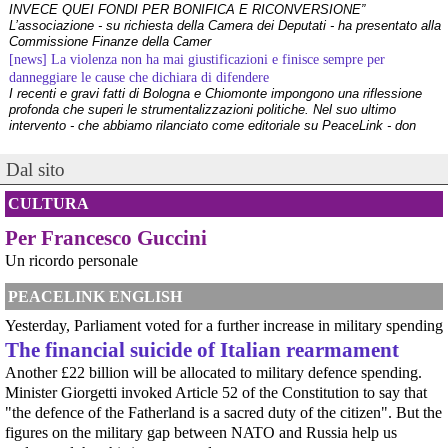
INVECE QUEI FONDI PER BONIFICA E RICONVERSIONE”
L’associazione - su richiesta della Camera dei Deputati - ha presentato alla
Commissione Finanze della Camer
[news] La violenza non ha mai giustificazioni e finisce sempre per
danneggiare le cause che dichiara di difendere
I recenti e gravi fatti di Bologna e Chiomonte impongono una riflessione
profonda che superi le strumentalizzazioni politiche. Nel suo ultimo
intervento - che abbiamo rilanciato come editoriale su PeaceLink - don
Tonio Dell'Olio affronta il tema con la consueta lucidità: la violenza non ha
[news] ILVA, ora la salute viene prima
Dal sito
PeaceLink: “Una vittoria storica dei cittadini, ora la salute viene prima”
L’associazione PeaceLink esprime il proprio pieno sostegno e la più sentita
CULTURA
gratitudine al gruppo di cittadini e all'associazione Genitori Tarantini che
hanno ottenuto una vittoria storica davan
@passaportoeticodigitale
 - 
1/8/2026 10:00
Per Francesco Guccini
[news] Victor Jara, catturato l’ultimo dei suoi aguzzini
Consapevolezza Digitale Quotidiana 
#
15e
Víctor Jara, il cantautore dei poveri che sfidò la dittatura cilena con la sua
Un ricordo personale
La responsabilità è collettiva: produttori, consumatori e istituzioni 
chitarra A cinquant'anni dal golpe che insanguinò il Cile, la storia di Víctor
devono collaborare per rispettare il pianeta, scegliendo meno 
Jara continua a risuonare come un inno alla dignità e alla resistenza. La
PEACELINK ENGLISH
sua voce, spezzata dalle mani dei carn
profitto per pochi e più equilibrio per tutti.
[news] La "Breve storia del pacifismo italiano" è stata arricchita con undici
Non è solo una questione di abitudini individuali: la durata degli 
Yesterday, Parliament voted for a further increase in military spending
schede introduttive storico-culturali dei vari periodi, dal primo Novecento a
oggetti dipende anche da come vengono progettati, venduti e 
The financial suicide of Italian rearmament
oggi
regolamentati. 
Another £22 billion will be allocated to military defence spending.
Siamo felici di annunciarvi un aggiornamento per la nostra "Breve storia del
@
ambiente
@
ambiente@diggita.com
#
responsabilitàcollettiva
pacifismo italiano". Il percorso di ricerca e divulgazione si arricchisce oggi
Minister Giorgetti invoked Article 52 of the Constitution to say that
#
passaportoeticodigitale
#
sostenibilità
#
dirittoallariparazione
di un nuovo strumento: abbiamo integrato nel testo undici schede
"the defence of the Fatherland is a sacred duty of the citizen". But the
#
indicediriparabilità
introduttive, dedicate ciascuna a una specifica periodizzazione s
figures on the military gap between NATO and Russia help us
[news] Ucraina, minacce alla redazione di Babel che ha indagato sulle torture