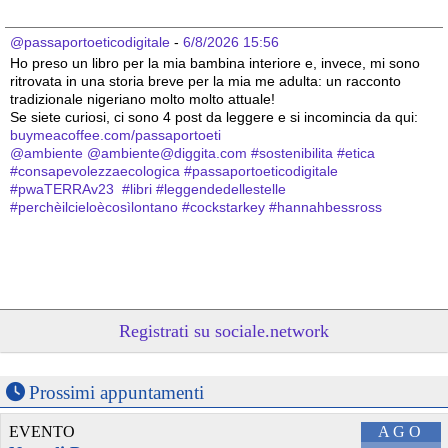
@passaportoeticodigitale
 - 
6/8/2026 15:56
Ho preso un libro per la mia bambina interiore e, invece, mi sono 
ritrovata in una storia breve per la mia me adulta: un racconto 
tradizionale nigeriano molto molto attuale!
Se siete curiosi, ci sono 4 post da leggere e si incomincia da qui: 
buymeacoffee.com/passaportoeti
@
ambiente
@
ambiente@diggita.com
#
sostenibilita
#
etica
#
consapevolezzaecologica
#
passaportoeticodigitale
#
pwaTERRAv23
#
libri
#
leggendedellestelle
#
perchèilcieloècosìlontano
#
cockstarkey
#
hannahbessross
Registrati su sociale.network
Prossimi appuntamenti
EVENTO
AGO