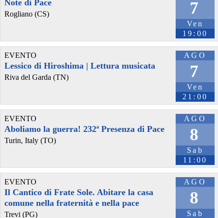
Note di Pace
7
Rogliano (CS)
Ven
19:00
EVENTO
AGO
Lessico di Hiroshima | Lettura musicata
7
Riva del Garda (TN)
Ven
21:00
@GreenPlanner
 - 
5/8/2026 9:38
L'Istituto per le Opere di Religione sposa la sostenibilità come 
scelta identitaria: un modello di finanza etica che guarda oltre il 
EVENTO
AGO
profitto 
#
greenplanner
#
sostenibilità
#
SustainabilityChangeMaker
Aboliamo la guerra! 232ª Presenza di Pace
8
greenplanner.it/2026/08/05/dot
Turin, Italy (TO)
Sab
11:00
EVENTO
AGO
Il Cantico di Frate Sole. Abitare la casa
8
comune nella fraternità e nella pace
Sab
Trevi (PG)