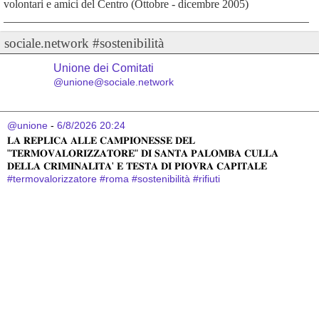
volontari e amici del Centro (Ottobre - dicembre 2005)
sociale.network #sostenibilità
Unione dei Comitati
@unione@sociale.network
@unione
 - 
6/8/2026 20:24
𝐋𝐀 𝐑𝐄𝐏𝐋𝐈𝐂𝐀 𝐀𝐋𝐋𝐄 𝐂𝐀𝐌𝐏𝐈𝐎𝐍𝐄𝐒𝐒𝐄 𝐃𝐄𝐋 
"𝐓𝐄𝐑𝐌𝐎𝐕𝐀𝐋𝐎𝐑𝐈𝐙𝐙𝐀𝐓𝐎𝐑𝐄" 𝐃𝐈 𝐒𝐀𝐍𝐓𝐀 𝐏𝐀𝐋𝐎𝐌𝐁𝐀 𝐂𝐔𝐋𝐋𝐀 
𝐃𝐄𝐋𝐋𝐀 𝐂𝐑𝐈𝐌𝐈𝐍𝐀𝐋𝐈𝐓𝐀' 𝐄 𝐓𝐄𝐒𝐓𝐀 𝐃𝐈 𝐏𝐈𝐎𝐕𝐑𝐀 𝐂𝐀𝐏𝐈𝐓𝐀𝐋𝐄
#
termovalorizzatore
#
roma
#
sostenibilità
#
rifiuti