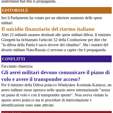
understand that this is propaganda.
nel Reggimento Skelya
La giornalista Kateryna Lykhohliad, la direttrice Kateryna Kobernyk e l'intera
EDITORIALE
redazione di Babel hanno ricevuto gravi minacce dirette a seguito della
pubblicazione dell'inchiesta shock sul 425º Reggimento d'Assalto "Skelya".
Ieri il Parlamento ha votato per un ulteriore aumento delle spese
https://babel.ua/en/texts/127938-the-skelya-assault-re
militari
[News] Violenza sessuale in Sudan per traumatizzare la popolazione civile: il
rapporto pubblicato oggi dall'ONU
Il suicidio finanziario del riarmo italiano
Rapporto ONU documenta l'uso diffuso e brutale della violenza sessuale in
Altri 22 miliardi saranno destinati alle spese militari difesa. Il ministro
Sudan23 giugno 2026GINEVRA – Un rapporto dell'Ufficio dei Diritti Umani
Giorgetti ha richiamato l'articolo 52 della Costituzione per dire che
delle Nazioni Unite pubblicato martedì mette a nudo la brutalità e l'entità
della violenza sessuale legata al confl
"la difesa della Patria è sacro dovere del cittadino". Ma i numeri del
[News] Accordo di cooperazione militare fra l'Italia e gli Emirati Arabi
divario militare Nato/Russia ci servono a capire che è propaganda.
@unione
 - 
1/8/2026 6:33
Uniti. Ecco i nomi dei senatori che non hanno citato il genocidio del Sudan,
𝐈𝐥 𝐏𝐀𝐑𝐂𝐎 𝐀𝐑𝐂𝐇𝐄𝐎𝐋𝐎𝐆𝐈𝐂𝐎 𝐄𝐓𝐓𝐎𝐑𝐄 𝐑𝐎𝐍𝐂𝐎𝐍𝐈 𝐄̀ 𝐐𝐔𝐈.
in cui sono coinvolti gli Emirati Arabi Uniti
CONFLITTI
#
termovalorizzatore
#
roma
#
sostenibilità
#
rifiuti
E' stato approvato - prima con il voto della Camera e poi con quello del
Senato - l'accordo di cooperazione militare fra l'Italia e gli Emirati Arabi
Facciamo chiarezza
Uniti, il cui coinvolgimento nel genocidio del Sudan è oggetto di indagine da
Gli aerei militari devono comunicare il piano di
parte dell'ONU (vedere appendice).Ciò che emer
volo e avere il transponder acceso?
[News] Caccia di sesta generazione GCAP, c'è una finestra di opportunità per
fermarlo
Per il ministro della Difesa polacco Władysław Kosiniak-Kamysz, un
Ecco le scadenze e i punti deboli del programma militare GCAPA pochi
aereo militare russo operava nello spazio aereo internazionale "senza
giorni da una scadenza cruciale per il programma GCAP (Global Combat Air
un piano di volo e con il transponder spento". Non aveva violato lo
Programme), il costosissimo caccia di sesta generazione promosso da
Italia, Regno Unito e Giappone, si apre una finestra di opportunità per il
spazio aereo polacco ma le procedure di intercettazione e
movimento
identificazione sono state attivate.
[News] Armi nucleari ad Aviano, cosa ha deciso oggi il GIP
Il Giudice per le Indagini Preliminari del Tribunale di Pordenone ha deciso di