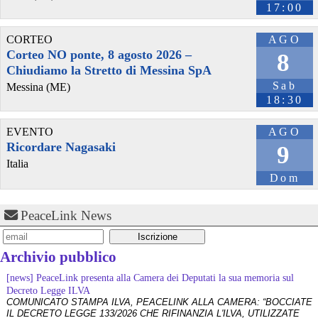
17:00
CORTEO
AGO
@unione
 - 
4/8/2026 12:09
Corteo NO ponte, 8 agosto 2026 –
8
𝐃𝐨𝐦𝐚𝐧𝐢 𝐭𝐨𝐫𝐧𝐢𝐚𝐦𝐨 𝐢𝐧 𝐬𝐢𝐭-𝐢𝐧 𝐝𝐚𝐯𝐚𝐧𝐭𝐢 𝐚𝐥 𝐌𝐢𝐧𝐢𝐬𝐭𝐞𝐫𝐨 𝐝𝐞𝐥𝐥𝐚 𝐂𝐮𝐥𝐭𝐮𝐫𝐚 𝐩𝐞𝐫𝐜𝐡𝐞́ 
Chiudiamo la Stretto di Messina SpA
𝐥𝐚 𝐬𝐭𝐨𝐫𝐢𝐚 𝐝𝐢 𝐒𝐚𝐧𝐭𝐚 𝐏𝐚𝐥𝐨𝐦𝐛𝐚 𝐧𝐨𝐧 𝐬𝐢 𝐝𝐢𝐬𝐭𝐫𝐮𝐠𝐠𝐞! 𝐀𝐩𝐩𝐮𝐧𝐭𝐚𝐦𝐞𝐧𝐭𝐨 𝐝𝐚𝐥𝐥𝐞 
Sab
Messina (ME)
𝟏𝟐.𝟎𝟎
18:30
#
termovalorizzatore
#
roma
#
sostenibilità
#
rifiuti
EVENTO
AGO
Ricordare Nagasaki
9
Italia
Dom
PeaceLink News
Archivio pubblico
@unione
 - 
1/8/2026 20:24
[news] PeaceLink presenta alla Camera dei Deputati la sua memoria sul
𝐈𝐋 𝐏𝐀𝐑𝐂𝐎 𝐀𝐑𝐂𝐇𝐄𝐎𝐋𝐎𝐆𝐈𝐂𝐎 𝐄𝐓𝐓𝐎𝐑𝐄 𝐑𝐎𝐍𝐂𝐎𝐍𝐈 𝐄̀ 𝐐𝐔𝐈 
Decreto Legge ILVA
𝐈𝐥 𝐯𝐢𝐝𝐞𝐨 𝐝𝐢 𝐢𝐞𝐫𝐢 !
COMUNICATO STAMPA ILVA, PEACELINK ALLA CAMERA: “BOCCIATE
#
termovalorizzatore
#
roma
#
sostenibilità
#
rifiuti
IL DECRETO LEGGE 133/2026 CHE RIFINANZIA L'ILVA, UTILIZZATE