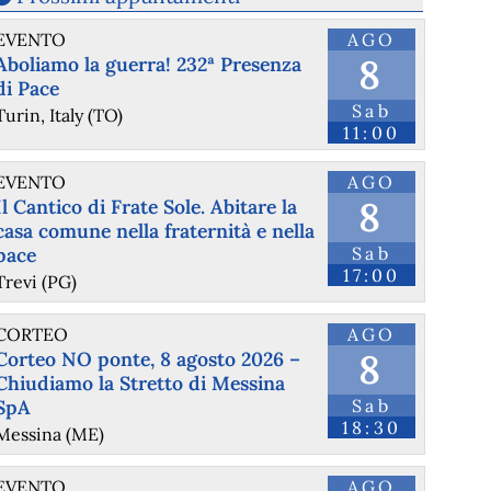
EVENTO
AGO
8
Aboliamo la guerra! 232ª Presenza
di Pace
Sab
Turin, Italy (TO)
11:00
EVENTO
AGO
8
Il Cantico di Frate Sole. Abitare la
casa comune nella fraternità e nella
pace
Sab
17:00
@travolax
 - 
28/6/2026 12:52
Trevi (PG)
Ring of Kerry makes the whole drive worthwhile.
#
ringofkerry
#
kerry
#
ireland
#
wildatlanticway
#
travel
CORTEO
AGO
8
Corteo NO ponte, 8 agosto 2026 –
Chiudiamo la Stretto di Messina
SpA
Sab
18:30
Messina (ME)
EVENTO
AGO