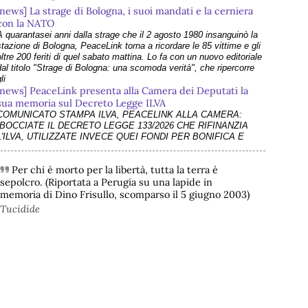
[news] La strage di Bologna, i suoi mandati e la cerniera
con la NATO
A quarantasei anni dalla strage che il 2 agosto 1980 insanguinò la
stazione di Bologna, PeaceLink torna a ricordare le 85 vittime e gli
oltre 200 feriti di quel sabato mattina. Lo fa con un nuovo editoriale
dal titolo "Strage di Bologna: una scomoda verità", che ripercorre
li
[news] PeaceLink presenta alla Camera dei Deputati la
sua memoria sul Decreto Legge ILVA
COMUNICATO STAMPA ILVA, PEACELINK ALLA CAMERA:
“BOCCIATE IL DECRETO LEGGE 133/2026 CHE RIFINANZIA
L'ILVA, UTILIZZATE INVECE QUEI FONDI PER BONIFICA E
RICONVERSIONE” L’associazione - su richiesta della Camera dei
Deputati - ha presentato alla Commissione Finanze della Camer
Per chi è morto per la libertà, tutta la terra è
[news] La violenza non ha mai giustificazioni e finisce
@padraig
 - 
22/6/2026 7:50
sepolcro. (Riportata a Perugia su una lapide in
sempre per danneggiare le cause che dichiara di
**All-Ireland SFC Quarter-Finals draw**
memoria di Dino Frisullo, scomparso il 5 giugno 2003)
difendere
* 
#
Galway
 v 
#
Dublin
I recenti e gravi fatti di Bologna e Chiomonte impongono una
Tucidide
* 
#
Cork
 v 
#
Mayo
riflessione profonda che superi le strumentalizzazioni politiche. Nel
* 
#
Tyrone
 v 
#
Kerry
suo ultimo intervento - che abbiamo rilanciato come editoriale su
* 
#
Louth
 v 
#
Monaghan
PeaceLink - don Tonio Dell'Olio affronta il tema con la consueta
#
gaa
#
Mastodaoine
#
sports
lucidità: la violenza non ha
[news] ILVA, ora la salute viene prima
@abominabledrh
 - 
14/6/2026 22:57
PeaceLink: “Una vittoria storica dei cittadini, ora la salute viene
prima” L’associazione PeaceLink esprime il proprio pieno sostegno
This was very moving, to be in the presence of such a 
 la più sentita gratitudine al gruppo di cittadini e all'associazione
tree...
Genitori Tarantini che hanno ottenuto una vittoria storica davan