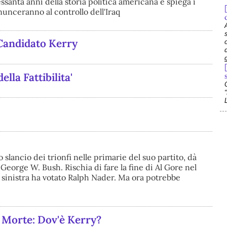
santa anni della storia politica americana e spiega i
nunceranno al controllo dell'Iraq
 Candidato Kerry
g
lla Fattibilita'
 slancio dei trionfi nelle primarie del suo partito, dà
George W. Bush. Rischia di fare la fine di Al Gore nel
 sinistra ha votato Ralph Nader. Ma ora potrebbe
i Morte: Dov'è Kerry?
e