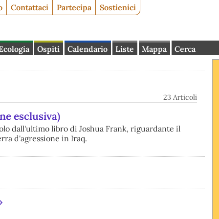
o
Contattaci
Partecipa
Sostienici
Ecologia
Ospiti
Calendario
Liste
Mappa
Cerca
23 Articoli
ne esclusiva)
lo dall'ultimo libro di Joshua Frank, riguardante il
rra d'agressione in Iraq.
»