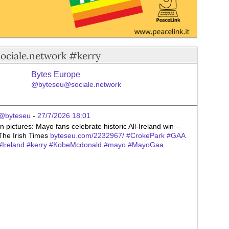
sociale.network #kerry
Bytes Europe
@byteseu@sociale.network
@byteseu
 - 
27/7/2026 18:01
In pictures: Mayo fans celebrate historic All-Ireland win – 
The Irish Times 
byteseu.com/2232967/
#
CrokePark
#
GAA
#
Ireland
#
kerry
#
KobeMcdonald
#
mayo
#
MayoGaa