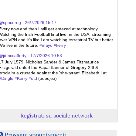
@spacerog
 - 
26/7/2026 15:17
Every now and then I still get amazed at technology. 
Watching the Irish Football final live, in the USA, streaming 
over VPN and it’s like I am watching terrestrial TV but better. 
We live in the future. 
#
mayo
#
kerry
@jdmccafferty
 - 
17/7/2026 10:53
17 July 1579: Nicholas Sander & James Fitzmaurice 
Fitzgerald unfurl the Papal Banner of Gregory XIII & 
proclaim a crusade against the 'she-tyrant' Elizabeth I at 
#
Dingle
#
Kerry
#
otd
 (adeojea)
Registrati su sociale.network
Prossimi appuntamenti