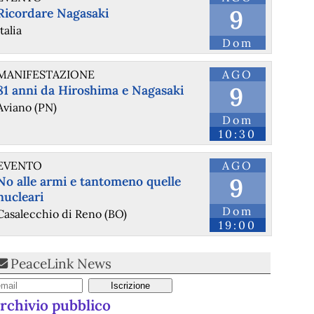
9
Ricordare Nagasaki
Italia
Dom
MANIFESTAZIONE
AGO
9
81 anni da Hiroshima e Nagasaki
Aviano (PN)
Dom
10:30
EVENTO
AGO
9
No alle armi e tantomeno quelle
nucleari
Dom
Casalecchio di Reno (BO)
19:00
PeaceLink News
rchivio pubblico