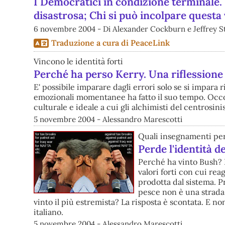
I Democratici in condizione terminale.
disastrosa; Chi si può incolpare questa 
6 novembre 2004 - Di Alexander Cockburn e Jeffrey St
Traduzione a cura di PeaceLink
Vincono le identità forti
Perché ha perso Kerry. Una riflessione 
E' possibile imparare dagli errori solo se si impara 
emozionali momentanee ha fatto il suo tempo. Occo
culturale e ideale a cui gli alchimisti del centrosi
5 novembre 2004 - Alessandro Marescotti
Quali insegnamenti per 
Perde l'identità d
Perché ha vinto Bush? D
valori forti con cui rea
prodotta dal sistema. 
pesce non è una strada
vinto il più estremista? La risposta è scontata. E n
italiano.
5 novembre 2004 - Alessandro Marescotti